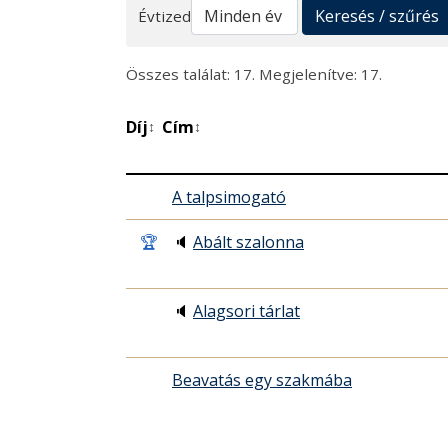
Keresés
Keresés / szűrés
Évtized
Összes találat: 17. Megjelenítve: 17.
Díj
Cím
↕
↕
A talpsimogató
🏆
🔈
Abált szalonna
🔈
Alagsori tárlat
Beavatás egy szakmába