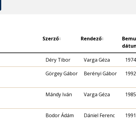
Szerző
Rendező
Bemu
↕
↕
dátu
Déry Tibor
Varga Géza
1974.
Görgey Gábor
Berényi Gábor
1992.
Mándy Iván
Varga Géza
1985.
Bodor Ádám
Dániel Ferenc
1991.