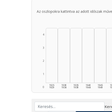
Az oszlopokra kattintva az adott időszak műve
4
3
2
1
1925
1930
1935
1940
1945
1
0
1929
1934
1939
1944
1949
1
Ker