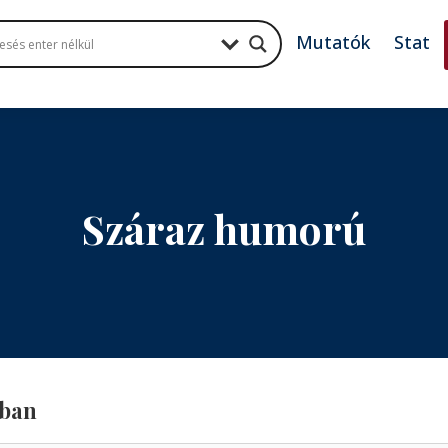
Mutatók
Stat
Száraz humorú
ában