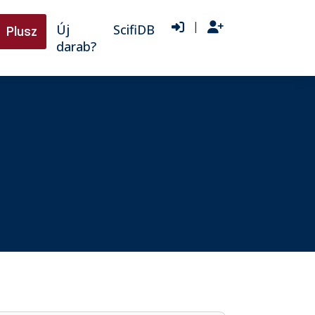
|
Új
ScifiDB
Plusz
darab?