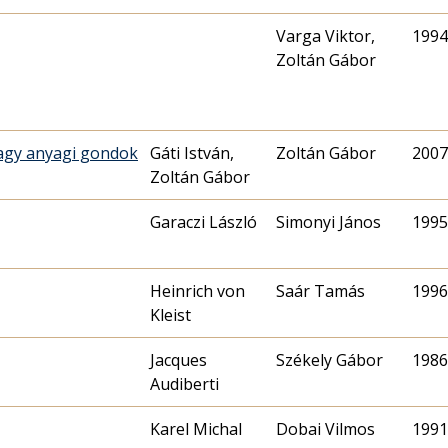
Varga Viktor,
1994.
Zoltán Gábor
avagy anyagi gondok
Gáti István,
Zoltán Gábor
2007.
Zoltán Gábor
Garaczi László
Simonyi János
1995.
Heinrich von
Saár Tamás
1996.
Kleist
Jacques
Székely Gábor
1986.
Audiberti
Karel Michal
Dobai Vilmos
1991.