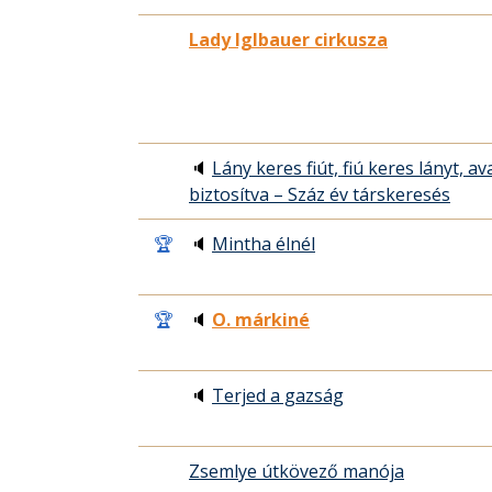
Lady Iglbauer cirkusza
🔈
Lány keres fiút, fiú keres lányt, 
biztosítva – Száz év társkeresés
🏆
🔈
Mintha élnél
🏆
🔈
O. márkiné
🔈
Terjed a gazság
Zsemlye útkövező manója