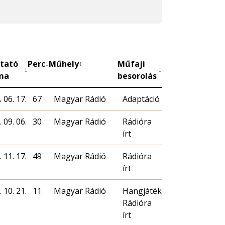
tató
Perc
Műhely
Műfaji
↕
↕
↕
↕
ma
besorolás
 06. 17.
67
Magyar Rádió
Adaptáció
 09. 06.
30
Magyar Rádió
Rádióra
írt
 11. 17.
49
Magyar Rádió
Rádióra
írt
 10. 21.
11
Magyar Rádió
Hangjáték
Rádióra
írt