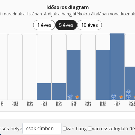
Idősoros diagram
i maradnak a listában. A díjak a hangjátékokra általában vonatkoznak,
1 éves
5 éves
10 éves
🏆
🏆
★
🏆
★
🏆
950
1955
1960
1965
1970
1975
1980
1985
1990
1995
954
1959
1964
1969
1974
1979
1984
1989
1994
1999
esés helye
van hang
van összefoglaló
Ré