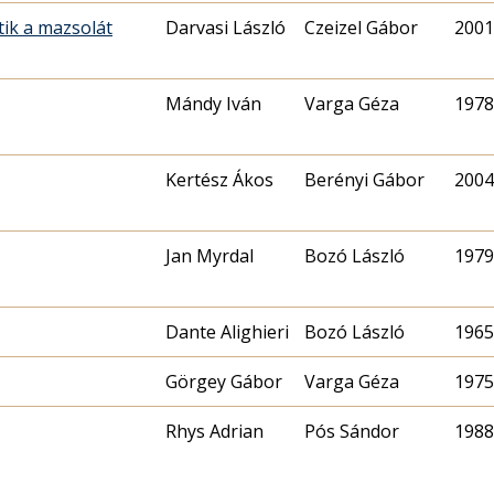
tik a mazsolát
Darvasi László
Czeizel Gábor
2001.
Mándy Iván
Varga Géza
1978.
Kertész Ákos
Berényi Gábor
2004.
Jan Myrdal
Bozó László
1979.
Dante Alighieri
Bozó László
1965.
Görgey Gábor
Varga Géza
1975.
Rhys Adrian
Pós Sándor
1988.