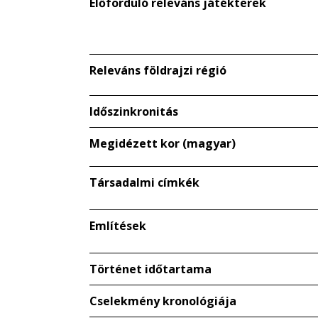
Előforduló releváns játékterek
Releváns földrajzi régió
Időszinkronitás
Megidézett kor (magyar)
Társadalmi címkék
Említések
Történet időtartama
Cselekmény kronológiája