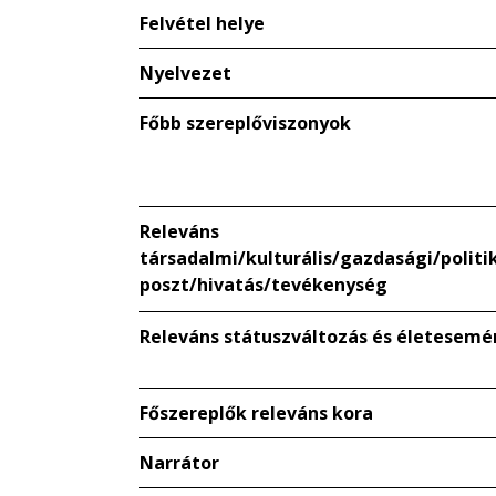
Felvétel helye
Nyelvezet
Főbb szereplőviszonyok
Releváns
társadalmi/kulturális/gazdasági/politik
poszt/hivatás/tevékenység
Releváns státuszváltozás és életesemé
Főszereplők releváns kora
Narrátor