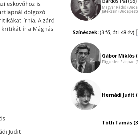
Bárdos Pál (56)
ázi eskövőhöz is
Magyar Rádió (Buda
ártlapnál dolgozó
Játékszín (Budapest)
itikákat írnia. A záró
 kritikát ír a Mágnás
Színészek:
(3 fő, átl. 48 év)
Gábor Miklós (
Független Színpad (
Hernádi Judit (
lós
Tóth Tamás (3
di Judit