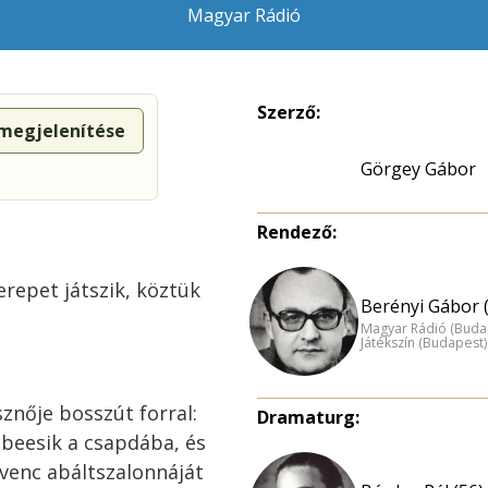
Magyar Rádió
Szerző:
 megjelenítése
Görgey Gábor
Rendező:
repet játszik, köztük
Berényi Gábor 
Magyar Rádió (Buda
Játékszín (Budapest)
sznője bosszút forral:
Dramaturg:
s beesik a csapdába, és
dvenc abáltszalonnáját