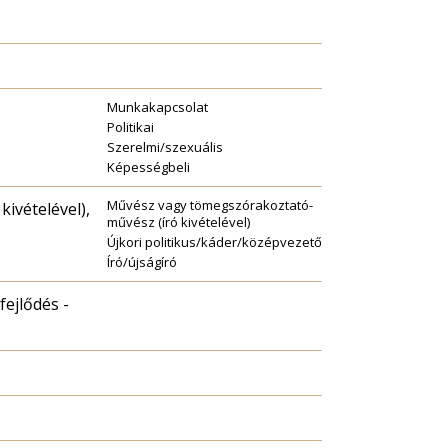
Munkakapcsolat
Politikai
Szerelmi/szexuális
Képességbeli
Művész vagy tömegszórakoztató-
ivételével),
művész (író kivételével)
Újkori politikus/káder/középvezető
Író/újságíró
fejlődés -