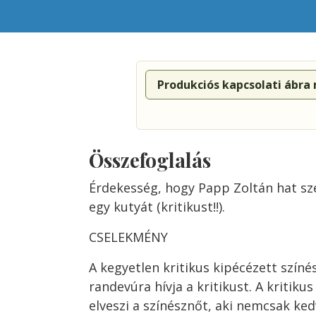
Produkciós kapcsolati ábra
Összefoglalás
Érdekesség, hogy Papp Zoltán hat sze
egy kutyát (kritikust!!).
CSELEKMÉNY
A kegyetlen kritikus kipécézett színé
randevúra hívja a kritikust. A kritiku
elveszi a színésznőt, aki nemcsak ke