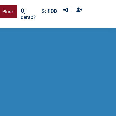
|
Új
ScifiDB
Plusz
darab?
|