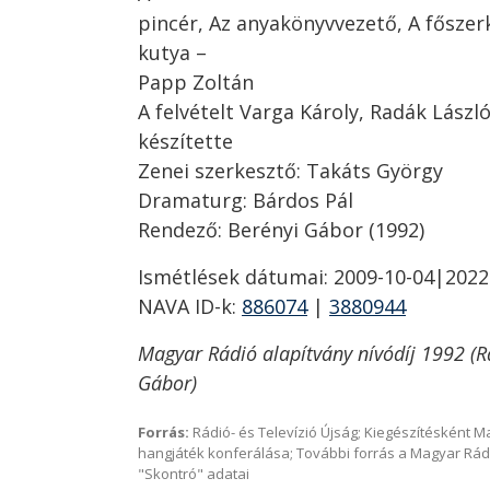
pincér, Az anyakönyvvezető, A főszer
kutya –
Papp Zoltán
A felvételt Varga Károly, Radák Lász
készítette
Zenei szerkesztő: Takáts György
Dramaturg: Bárdos Pál
Rendező: Berényi Gábor (1992)
Ismétlések dátumai: 2009-10-04|2022
NAVA ID-k:
886074
|
3880944
Magyar Rádió alapítvány nívódíj 1992 (
Gábor)
Forrás:
Rádió- és Televízió Újság; Kiegészítésként 
hangjáték konferálása; További forrás a Magyar Rád
"Skontró" adatai