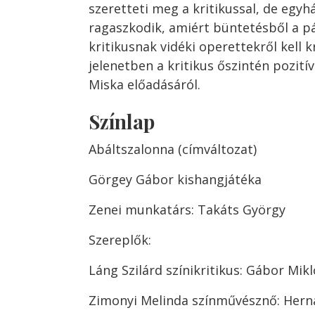
szeretteti meg a kritikussal, de egyh
ragaszkodik, amiért büntetésből a p
kritikusnak vidéki operettekről kell kr
jelenetben a kritikus őszintén pozitív
Miska előadásáról.
Színlap
Abáltszalonna (címváltozat)
Görgey Gábor kishangjátéka
Zenei munkatárs: Takáts György
Szereplők:
Láng Szilárd színikritikus: Gábor Mik
Zimonyi Melinda színművésznő: Herná