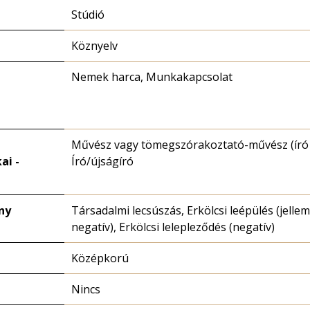
Stúdió
Köznyelv
Nemek harca, Munkakapcsolat
Művész vagy tömegszórakoztató-művész (író k
ai -
Író/újságíró
ny
Társadalmi lecsúszás, Erkölcsi leépülés (jellem
negatív), Erkölcsi lelepleződés (negatív)
Középkorú
Nincs