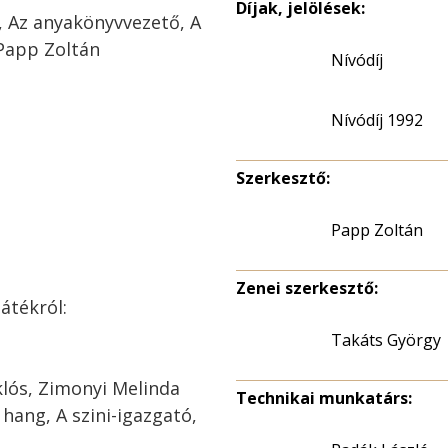
Díjak, jelölések:
r, Az anyakönyvvezető, A
 Papp Zoltán
Nívódíj
Nívódíj 1992
Szerkesztő:
Papp Zoltán
Zenei szerkesztő:
átékról:
Takáts György
klós, Zimonyi Melinda
Technikai munkatárs:
hang, A szini-igazgató,