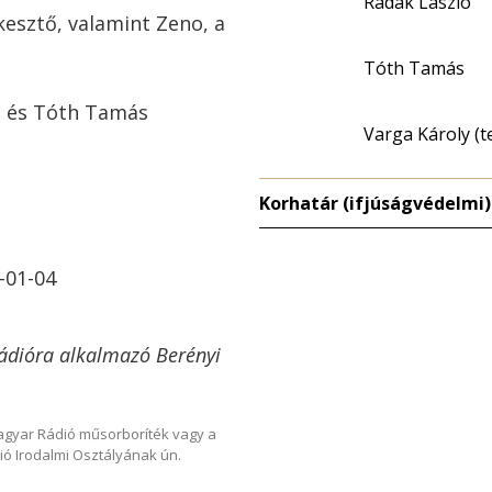
Radák László
kesztő, valamint Zeno, a
Tóth Tamás
ló és Tóth Tamás
Varga Károly (t
Korhatár (ifjúságvédelmi)
-01-04
Rádióra alkalmazó Berényi
Magyar Rádió műsorboríték vagy a
ió Irodalmi Osztályának ún.