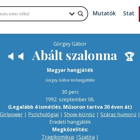
Mutatók
Stat
Görgey Gábor
Abált szalonna
🔈
🔈
🏆
Magyar hangjáték
Görgey Gábor kishangjátéka
30 perc
1992. szeptember 06.
(Legalább 4 ismétlés. Műsoron tartva 30 éven át)
Girlpower
|
Pszichológiai
|
Show-biznisz
|
Száraz humorú
Eredeti hangjáték
Megközelítés:
Tragikomikus
|
Szatíra
|