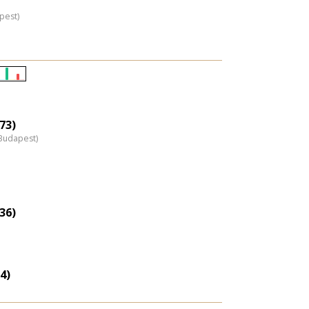
pest)
Életkori
eloszlás
nagyítása
73)
Budapest)
36)
4)