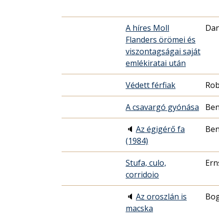
A híres Moll
Dan
Flanders örömei és
viszontagságai saját
emlékiratai után
Védett férfiak
Rob
A csavargó gyónása
Ben
🔈
Az égigérő fa
Ben
(1984)
Stufa, culo,
Ern
corridoio
🔈
Az oroszlán is
Bog
macska