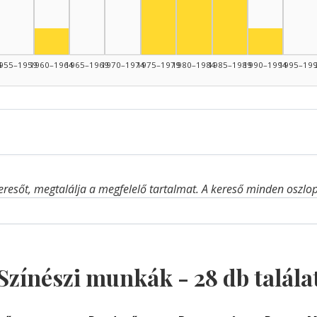
Színész, 1980–1984: 6
Színész, 1985–19
Színész, 1960–1964: 2
Színész, 
4
955–1959
1960–1964
1965–1969
1970–1974
1975–1979
1980–1984
1985–1989
1990–1994
1995–19
eresőt, megtalálja a megfelelő tartalmat. A kereső minden oszlop 
Színészi munkák -
28
db talála