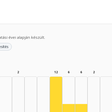
ási évei alapján készült.
esítés
2
12
6
6
2
Színész, 1975–1979: 12