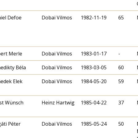
iel Defoe
Dobai Vilmos
1982-11-19
65
ert Merle
Dobai Vilmos
1983-01-17
-
edikty Béla
Dobai Vilmos
1983-03-05
60
edek Elek
Dobai Vilmos
1984-05-20
59
st Wünsch
Heinz Hartwig
1985-04-22
37
áti Péter
Dobai Vilmos
1985-05-24
50