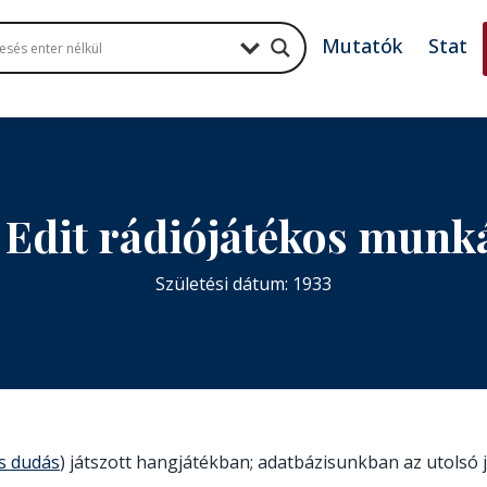
Mutatók
Stat
 Edit rádiójátékos munk
Születési dátum: 1933
es dudás
) játszott hangjátékban; adatbázisunkban az utolsó j