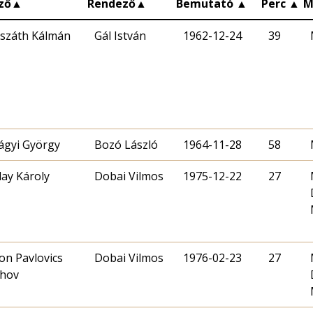
ző
▲
Rendező
▲
Bemutató
▲
Perc
▲
M
száth Kálmán
Gál István
1962-12-24
39
lágyi György
Bozó László
1964-11-28
58
lay Károly
Dobai Vilmos
1975-12-22
27
on Pavlovics
Dobai Vilmos
1976-02-23
27
hov