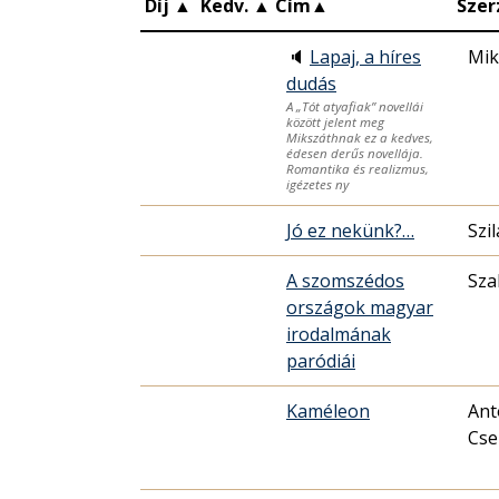
Díj
▲
Kedv.
▲
Cím
▲
Szer
🔈
Lapaj, a híres
Mik
dudás
A „Tót atyafiak” novellái
között jelent meg
Mikszáthnak ez a kedves,
édesen derűs novellája.
Romantika és realizmus,
igézetes ny
Jó ez nekünk?…
Szi
A szomszédos
Sza
országok magyar
irodalmának
paródiái
Kaméleon
Ant
Cse