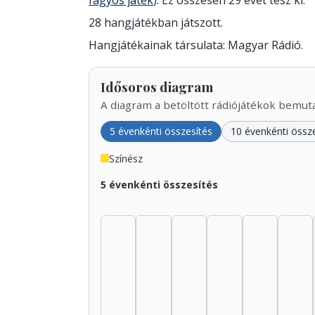
fagyos játék
). Ez összesen 29 évet tesz ki.
28 hangjátékban játszott.
Hangjátékainak társulata: Magyar Rádió.
Idősoros diagram
A diagram a betöltött rádiójátékok bemutat
5 évenkénti összesítés
10 évenkénti össz
Színész
5 évenkénti összesítés