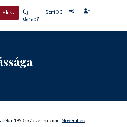
|
Új
ScifiDB
Plusz
darab?
ássága
átéka: 1990 (57 évesen; címe:
Novemberi