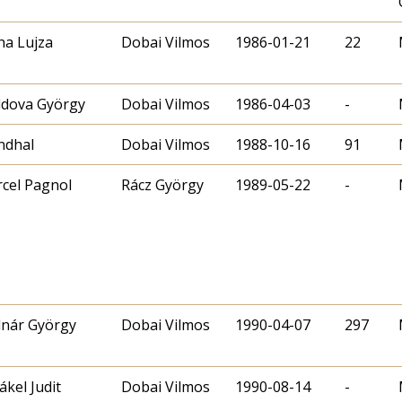
ha Lujza
Dobai Vilmos
1986-01-21
22
dova György
Dobai Vilmos
1986-04-03
-
ndhal
Dobai Vilmos
1988-10-16
91
cel Pagnol
Rácz György
1989-05-22
-
nár György
Dobai Vilmos
1990-04-07
297
ákel Judit
Dobai Vilmos
1990-08-14
-