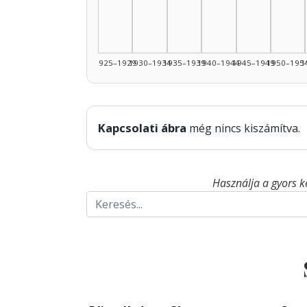
1925–1929
1930–1934
1935–1939
1940–1944
1945–1949
1950–195
1
Kapcsolati ábra
még nincs kiszámítva.
Használja a gyors k