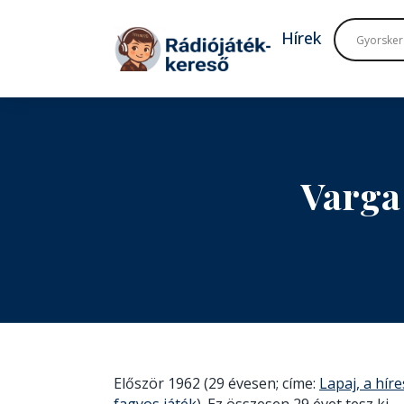
Tovább a navigációhoz
Tovább a tartalomhoz
Hírek
Varga
Először 1962 (29 évesen; címe:
Lapaj, a hír