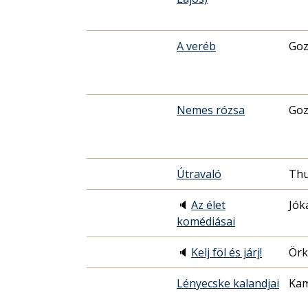
A veréb
Goz
Nemes rózsa
Goz
Útravaló
Thu
🔈
Az élet
Jók
komédiásai
🔈
Kelj föl és járj!
Örk
Lényecske kalandjai
Kam