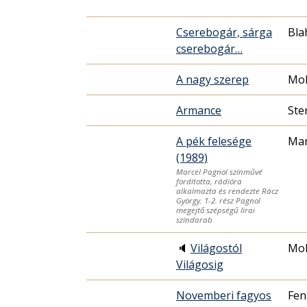
Cserebogár, sárga
Bla
cserebogár…
A nagy szerep
Mol
Armance
Ste
A pék felesége
Mar
(1989)
Marcel Pagnol színművé
fordította, rádióra
alkalmazta és rendezte Rácz
György. 1-2. rész Pagnol
megejtő szépségű lírai
színdarab
🔈
Világostól
Mol
Világosig
Novemberi fagyos
Fen