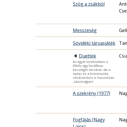
Szög a zsákból
Ant
Cse
Messzeség
Gel
Sóvidéki társasjáték
Tam
🔈
Duettek
Csu
Az egyik történetben a
főhős egy fürdőben
beszélget társával, aki a
nyilas és a kommunita
rendszerben is hasonlóan
„távolságtart
A szekrény (1977)
Nag
Fogfájás (Nagy
Nag
Lajos)