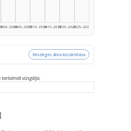
89: 6
1990–1994: 2
99
2000–2004
2005–2009
2010–2014
2015–2019
2020–2024
2025–2026
Részleges ábra kiszámítása
tartalmát vizsgálja.
t