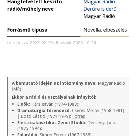
Hangfelvételt készítő
Magyar Rádió
rádió/műhely neve
Derűre is derű
Magyar Rádió
Forrásmű típusa
Novella, elbeszélés
Létrehozva: 2025. 02. 03.; Revíziók: 2025. 10. 26.
A bemutató idején az intézmény neve:
Magyar Rádió
(MR)
Ekkor a rádió és osztályainak irányítói:
Elnök:
Hárs István (1974-1988);
Dramaturgia főrendező:
Cserés Miklós (1958-1981)
| Bozó László (1971-1979);
Forrás
Elektroakusztikus Zenei Stúdió:
Decsényi János
(1975-1994);
Falurádió:
Simon Ferenc (1967-1988);