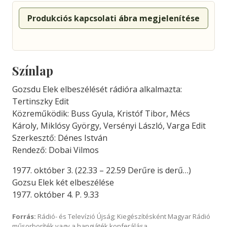
Produkciós kapcsolati ábra megjelenítése
Színlap
Gozsdu Elek elbeszélését rádióra alkalmazta:
Tertinszky Edit
Közreműködik: Buss Gyula, Kristóf Tibor, Mécs
Károly, Miklósy György, Versényi László, Varga Edit
Szerkesztő: Dénes István
Rendező: Dobai Vilmos
1977. október 3. (22.33 – 22.59 Derűre is derű…)
Gozsu Elek két elbeszélése
1977. október 4. P. 9.33
Forrás:
Rádió- és Televízió Újság; Kiegészítésként Magyar Rádió
műsorboríték vagy a hangjáték konferálása