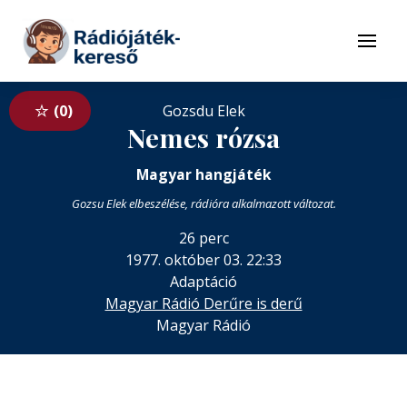
Tovább a navigációhoz
Tovább a tartalomhoz
Menü
0
Gozsdu Elek
Nemes rózsa
Magyar hangjáték
Gozsu Elek elbeszélése, rádióra alkalmazott változat.
26 perc
1977. október 03. 22:33
Adaptáció
Magyar Rádió Derűre is derű
Magyar Rádió