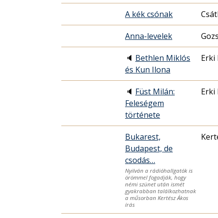
A kék csónak
Csát
Anna-levelek
Gozs
🔈
Bethlen Miklós
Erki 
és Kun Ilona
🔈
Füst Milán:
Erki 
Feleségem
története
Bukarest,
Kert
Budapest, de
csodás…
Nyilván a rádióhallgatók is
örömmel fogadják, hogy
némi szünet után ismét
gyakrabban találkozhatnak
a műsorban Kertész Ákos
írás