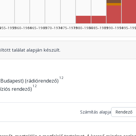
Rádióra a
Dramatur
Rendező, 
Rendező, 1980–1984: 3
Rendező, 1985–1
4
955–1959
1960–1964
1965–1969
1970–1974
1975–1979
1980–1984
1985–1989
1990–1994
1995–19
tött találat alapján készült.
1
2
(Budapest) (rádiórendező)
1
2
íziós rendező)
Számítás alapja