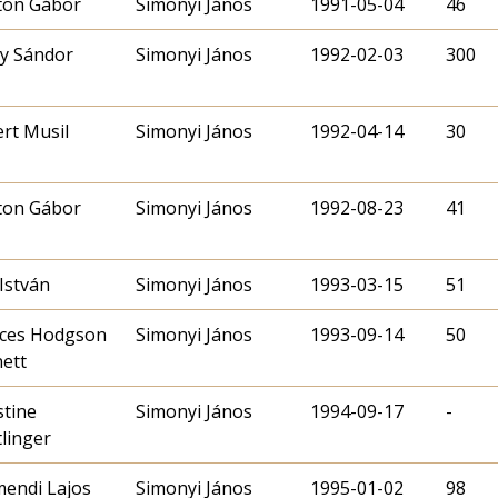
ton Gábor
Simonyi János
1991-05-04
46
y Sándor
Simonyi János
1992-02-03
300
rt Musil
Simonyi János
1992-04-14
30
ton Gábor
Simonyi János
1992-08-23
41
István
Simonyi János
1993-03-15
51
ces Hodgson
Simonyi János
1993-09-14
50
ett
stine
Simonyi János
1994-09-17
-
linger
endi Lajos
Simonyi János
1995-01-02
98