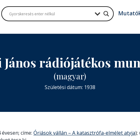
Mutató
 János rádiójátékos mu
(magyar)
Születési dátum: 1938
 évesen; címe:
Óriások vállán – A katasztrófa-elmélet atyja
);