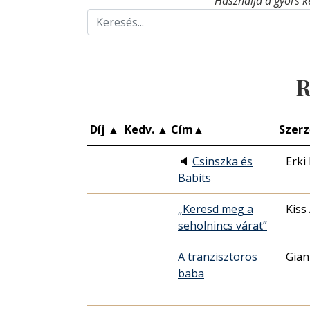
Használja a gyors k
R
Díj
▲
Kedv.
▲
Cím
▲
Szerz
🔈
Csinszka és
Erki 
Babits
„Keresd meg a
Kiss
seholnincs várat”
A tranzisztoros
Gian
baba