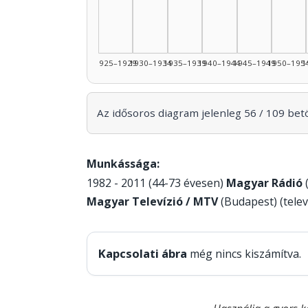
1925–1929
1930–1934
1935–1939
1940–1944
1945–1949
1950–195
1
Az idősoros diagram jelenleg 56 / 109 betöl
Munkássága:
1982 - 2011 (44-73 évesen)
Magyar Rádió
Magyar Televízió / MTV
(Budapest) (telev
Kapcsolati ábra
még nincs kiszámítva.