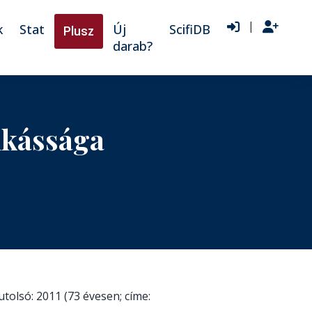
|
k
Stat
Új
ScifiDB
Plusz
darab?
nkássága
 utolsó: 2011 (73 évesen; címe: