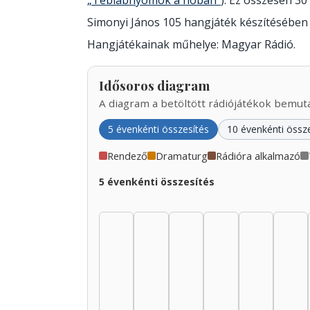
„Téblábnyomok a hóban”
). Ez összesen 30 
Simonyi János 105 hangjáték készítésében
Hangjátékainak műhelye: Magyar Rádió.
Idősoros diagram
A diagram a betöltött rádiójátékok bemutat
5 évenkénti összesítés
10 évenkénti össz
Rendező
Dramaturg
Rádióra alkalmazó
5 évenkénti összesítés