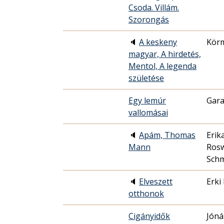
Csoda. Villám.
Szorongás
🔈
A keskeny
Körm
magyar, A hirdetés,
Mentol, A legenda
születése
Egy lemúr
Gara
vallomásai
🔈
Apám, Thomas
Erik
Mann
Rosw
Sch
🔈
Elveszett
Erki 
otthonok
Cigányidők
Jón