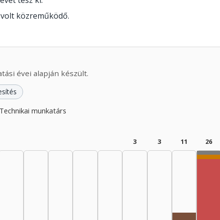
évet tesz ki.
 volt közreműködő.
ási évei alapján készült.
esítés
Technikai munkatárs
3
3
11
26
Te
Dr
Re