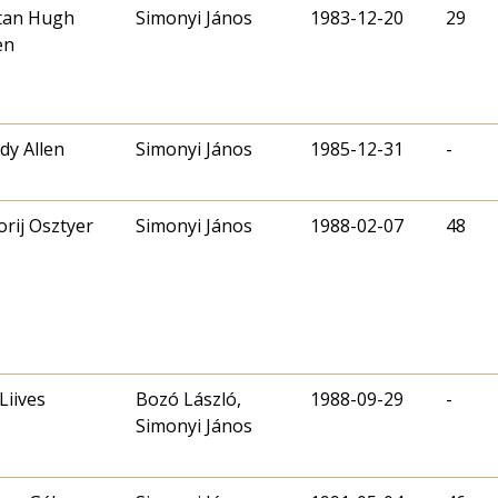
tan Hugh
Simonyi János
1983-12-20
29
en
y Allen
Simonyi János
1985-12-31
-
orij Osztyer
Simonyi János
1988-02-07
48
Liives
Bozó László,
1988-09-29
-
Simonyi János