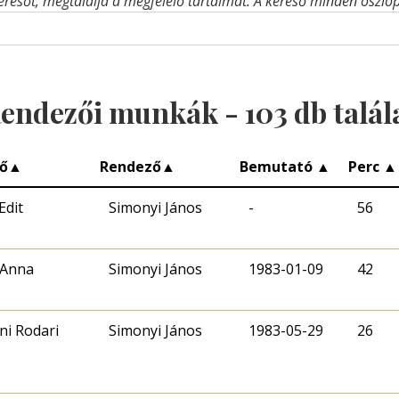
eresőt, megtalálja a megfelelő tartalmat. A kereső minden oszlop 
endezői munkák -
103
db talál
ő
▲
Rendező
▲
Bemutató
▲
Perc
▲
Edit
Simonyi János
-
56
 Anna
Simonyi János
1983-01-09
42
ni Rodari
Simonyi János
1983-05-29
26