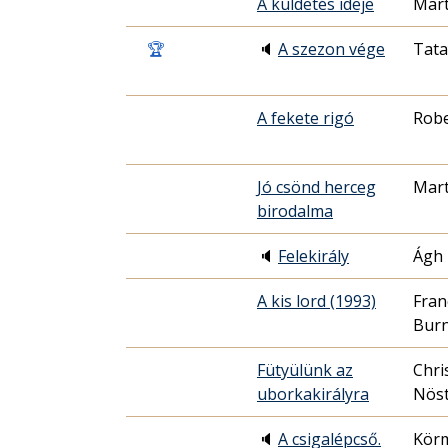
A küldetés ideje
Mar
🏆
🔈
A szezon vége
Tata
A fekete rigó
Robe
Jó csönd herceg
Mar
birodalma
🔈
Felekirály
Ágh 
A kis lord (1993)
Fran
Burn
Fütyülünk az
Chri
uborkakirályra
Nöst
🔈
A csigalépcső.
Körm