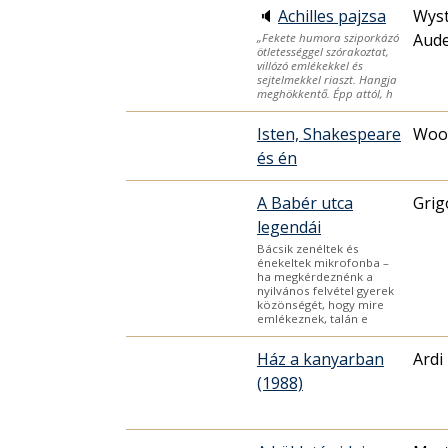
🔈
Achilles pajzsa
Wys
Aud
„Fekete humora sziporkázó
ötletességgel szórakoztat,
villózó emlékekkel és
sejtelmekkel riaszt. Hangja
meghökkentő. Épp attól, h
Isten, Shakespeare
Wood
és én
A Babér utca
Grig
legendái
Bácsik zenéltek és
énekeltek mikrofonba –
ha megkérdeznénk a
nyilvános felvétel gyerek
közönségét, hogy mire
emlékeznek, talán e
Ház a kanyarban
Ardi 
(1988)