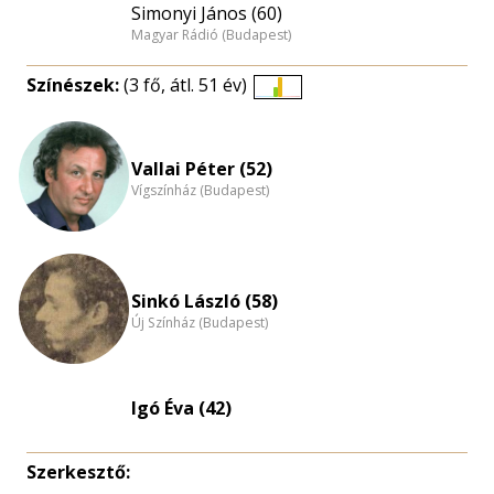
Simonyi János (60)
Magyar Rádió (Budapest)
Színészek:
(3 fő, átl. 51 év)
Életkori
eloszlás
nagyítása
Vallai Péter (52)
Vígszínház (Budapest)
Sinkó László (58)
Új Színház (Budapest)
Igó Éva (42)
Szerkesztő: