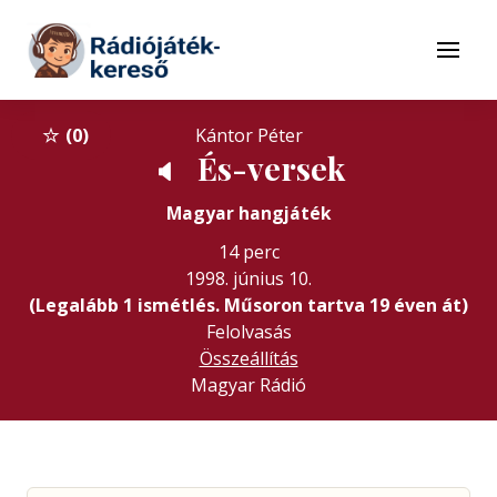
Tovább a navigációhoz
Tovább a tartalomhoz
Menü
0
Kántor Péter
És-versek
🔈
Magyar hangjáték
14 perc
1998. június 10.
(Legalább 1 ismétlés. Műsoron tartva 19 éven át)
Felolvasás
Összeállítás
Magyar Rádió