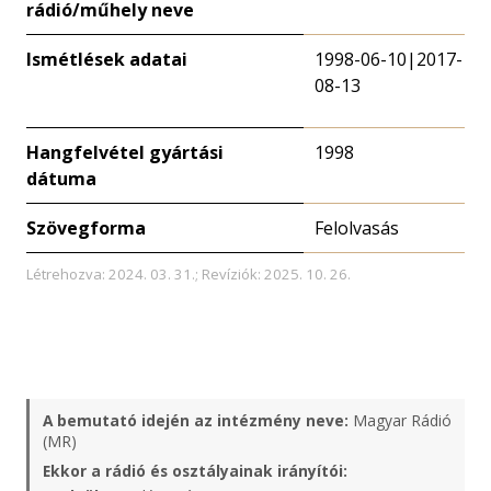
rádió/műhely neve
Ismétlések adatai
1998-06-10|2017-
08-13
Hangfelvétel gyártási
1998
dátuma
Szövegforma
Felolvasás
Létrehozva: 2024. 03. 31.; Revíziók: 2025. 10. 26.
A bemutató idején az intézmény neve:
Magyar Rádió
(MR)
Ekkor a rádió és osztályainak irányítói: