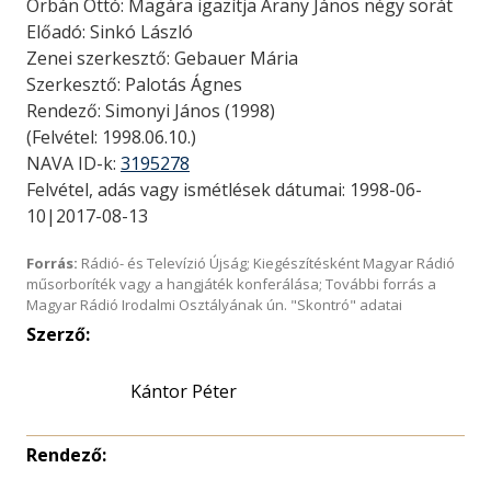
Orbán Ottó: Magára igazítja Arany János négy sorát
Előadó: Sinkó László
Zenei szerkesztő: Gebauer Mária
Szerkesztő: Palotás Ágnes
Rendező: Simonyi János (1998)
(Felvétel: 1998.06.10.)
NAVA ID-k:
3195278
Felvétel, adás vagy ismétlések dátumai: 1998-06-
10|2017-08-13
Forrás:
Rádió- és Televízió Újság; Kiegészítésként Magyar Rádió
műsorboríték vagy a hangjáték konferálása; További forrás a
Magyar Rádió Irodalmi Osztályának ún. "Skontró" adatai
Szerző:
Kántor Péter
Rendező: