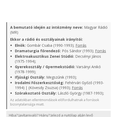
A bemutató idején az intézmény neve:
Magyar Rádió
(MR)
Ekkor a rádió és osztályainak irányítói:
Elnök:
Gombár Csaba (1990-1993);
Forrás
Dramaturgia főrendező:
Pós Sándor (1993);
Forrás
Elektroakusztikus Zenei Stúdió:
Decsényi János
(1975-1994);
Gyerekosztály / Gyermekstúdió:
Varsányi Anikó
(1978-1999);
Ifjúsági Osztály:
Megszűnik (1993);
Irodalmi Főszerkesztőség:
Fehérvári Győző (1993-
1994) | (Kövesdy Zsuzsa) (1993);
Forrás
Szórakoztató Osztály:
László György (1987-1993);
Az adatokban ellentmondások előfordulhatnak a források
bizonytalansága miatt.
Hiba? Javítanivaló? Hiány? Jelezd a nyitólap alján levő