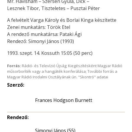
Mr. Havisham – Szersén Gyula, Dick –
Lesznek Tibor, Tiszteletes – Pusztai Péter
A felvételt Varga Károly és Borlai Kinga készítette
Zenei munkatárs: Török Etel
A rendező munkatársa: Pataki Ági
Rendező: Simonyi János (1993)
1993. szept. 14. Kossuth 15:05 (50 perc)
Forrás:
Rádió- és Televízió Újság; Kiegészítésként Magyar Rádió
műsorboríték vagy a hangjáték konferálása; További forrás a
Magyar Rádió Irodalmi Osztályának ún. "Skontró" adatai
Szerző:
Frances Hodgson Burnett
Rendező:
Simonyi János (55)