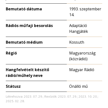
Bemutató dátuma
1993. szeptember
14.
Rádiós műfaji besorolás
Adaptáció
Hangjáték
Bemutató médium
Kossuth
Régió
Magyarország
(közrádió)
Hangfelvételt készítő
Magyar Rádió
rádió/műhely neve
Státusz
Önálló mű
Létrehozva: 2023. 07. 29.; Revíziók: 2023. 07. 29.; 2023. 10. 20.;
2025. 02. 28.