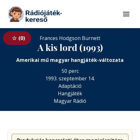
Tovább a navigációhoz
Tovább a tartalomhoz
Menü
0
Frances Hodgson Burnett
A kis lord (1993)
Amerikai mű magyar hangjáték-változata
50 perc
1993. szeptember 14.
Adaptáció
Hangjáték
Magyar Rádió