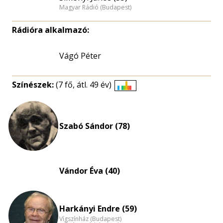
Magyar Rádió (Budapest)
Rádióra alkalmazó:
Vágó Péter
Színészek:
(7 fő, átl. 49 év)
Életkori
eloszlás
nagyítása
Szabó Sándor (78)
Vándor Éva (40)
Harkányi Endre (59)
Vígszínház (Budapest)