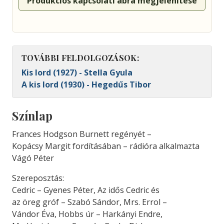
Produkciós kapcsolati ábra megjelenítése
TOVÁBBI FELDOLGOZÁSOK:
Kis lord (1927) - Stella Gyula
A kis lord (1930) - Hegedűs Tibor
Színlap
Frances Hodgson Burnett regényét –
Kopácsy Margit fordításában – rádióra alkalmazta
Vágó Péter
Szereposztás:
Cedric – Gyenes Péter, Az idős Cedric és
az öreg gróf – Szabó Sándor, Mrs. Errol –
Vándor Éva, Hobbs úr – Harkányi Endre,