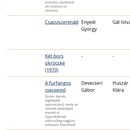
őrmester jóvoltából,
aki betéved az
atomköz
Csacsiszerenád
Enyedi
Gál Istv
György
Két bors
-
-
ökröcske
(1973)
A furfangos
Devecseri
Huszár
csecsemő
Gábor
Klára
Zenés darab,
leginkább
operaszerű, mely az
istenek kalandjait
meséli el.
Gyerekeknek
valószűleg nagyon
nehezen élvezhető.