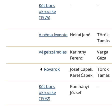
Két bors
-
-
ökröcske
(1975)
A néma levente
Heltai Jenő
Török
Tamás
Végelszámolás
Karinthy
Varga
Ferenc
Géza
🔈
Rovarok
Josef Capek,
Török
Karel Čapek
Tamás
Két bors
Romhányi
-
ökröcske
József
(1992)