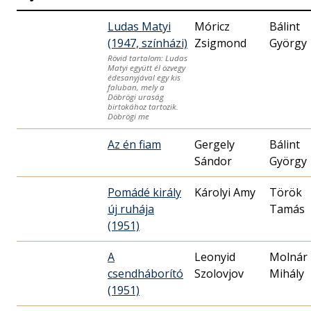
Ludas Matyi
Móricz
Bálint
(1947, színházi)
Zsigmond
György
Rövid tartalom: Ludas
Matyi együtt él özvegy
édesanyjával egy kis
faluban, mely a
Döbrögi uraság
birtokához tartozik.
Döbrögi me
Az én fiam
Gergely
Bálint
Sándor
György
Pomádé király
Károlyi Amy
Török
új ruhája
Tamás
(1951)
A
Leonyid
Molnár
csendháborító
Szolovjov
Mihály
(1951)