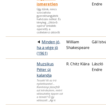
ismeretlen
Endre
Úgy tűnik, nincs
szocialista
gyerekhangjáték
hahózás nélkül. És
tényleg. „Úttörő-
opera” (inkább:
operett), a
csillebérci úttörőt
🔈
Minden jó,
William
Gál Istv
ha a vége jó
Shakespeare
(1961)
Muzsikus
R. Chitz Klára
László
Péter új
Endre
kalandja
Tessék! Itt az író
nyilatkozata!…
Romhányi Józseftől
azt kérdeztem, miért
választotta éppen ezt
a témát? Ő így
válaszolt: „Ági k