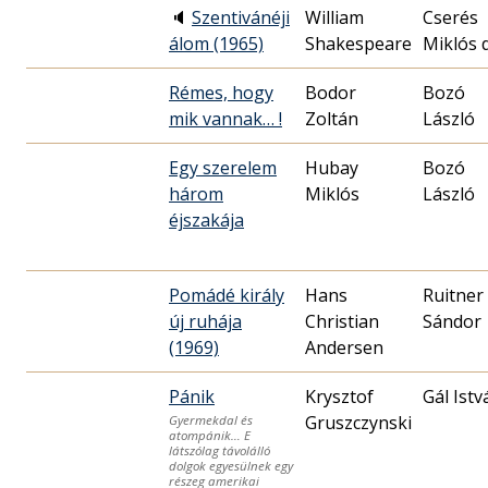
🔈
Szentivánéji
William
Cserés
álom (1965)
Shakespeare
Miklós d
Rémes, hogy
Bodor
Bozó
mik vannak… !
Zoltán
László
Egy szerelem
Hubay
Bozó
három
Miklós
László
éjszakája
Pomádé király
Hans
Ruitner
új ruhája
Christian
Sándor
(1969)
Andersen
Pánik
Krysztof
Gál Istv
Gruszczynski
Gyermekdal és
atompánik… E
látszólag távolálló
dolgok egyesülnek egy
részeg amerikai