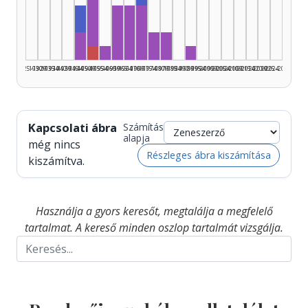
Zenei szerkesztő, 1970–1974: 1
Zenei szerkesztő, 1945–1949: 2
Zeneszerző, 1960–1964: 4
Zeneszerző, 1965–1969: 4
Zeneszerző, 1970–1974: 4
Zeneszerző, 1945–1949: 2
Zeneszerző, 1975–1979: 2
Zeneszerző, 1980–1984: 2
Rendező, 1950–1954: 1
Zeneszerző, 1955–1959: 1
Zeneszerző, 1990–1994
1925–1929
1930–1934
1935–1939
1940–1944
1945–1949
1950–1954
1955–1959
1960–1964
1965–1969
1970–1974
1975–1979
1980–1984
1985–1989
1990–1994
1995–1999
2000–2004
2005–2009
2010–2014
2015–2019
2020–2024
2025–2026
Kapcsolati ábra
Számítás
alapja
még nincs
Részleges ábra kiszámítása
kiszámítva.
Használja a gyors keresőt, megtalálja a megfelelő
tartalmat. A kereső minden oszlop tartalmát vizsgálja.