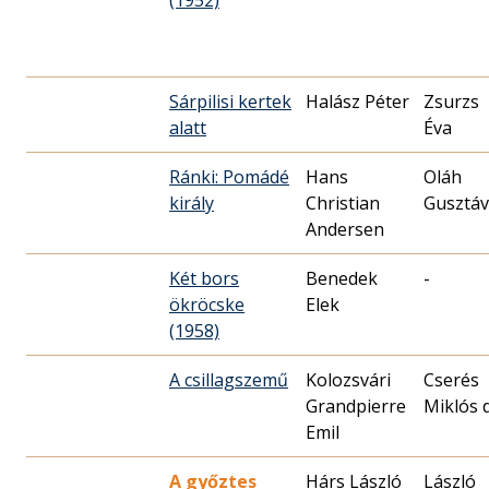
(1952)
Sárpilisi kertek
Halász Péter
Zsurzs
alatt
Éva
Ránki: Pomádé
Hans
Oláh
király
Christian
Gusztáv
Andersen
Két bors
Benedek
-
ökröcske
Elek
(1958)
A csillagszemű
Kolozsvári
Cserés
Grandpierre
Miklós d
Emil
A győztes
Hárs László
László