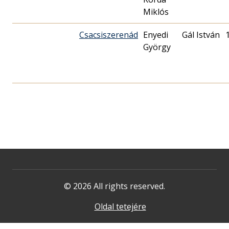
Miklós
Csacsiszerenád
Enyedi
Gál István
György
© 2026 All rights reserved.
Oldal tetejére