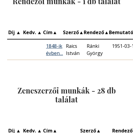
Rendezői munkák -
1
db találat
Díj
▲
Kedv.
▲
Cím
▲
Szerző
▲
Rendező
▲
Bemutat
1848-ik
Raics
Ránki
1951-03-
évben…
István
György
Zeneszerzői munkák -
28
db
találat
Díj
▲
Kedv.
▲
Cím
▲
Szerző
▲
Rendező