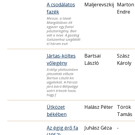
A csodálatos
Maljerevszkij
Marton
fazék
Endre
Messze, a távoli
Mongóliában élt
egyszer egy fiatal
pásztorlegény, Bair
volt a neve. A gazdag
Galszanhoz szegődött
el három eszt
Jártas-költes
Bartsai
Szász
vőlegény
László
Károly
Erdélyi játékszínben
játszották először
Bartsai László kis
vígjátékát. A Párizst
járó báró Mélyvölgyi
azért érkezik haza,
hogy f
Ütközet
Halász Péter
Török
békében
Tamás
Az égig érő fa
Juhász Géza
-