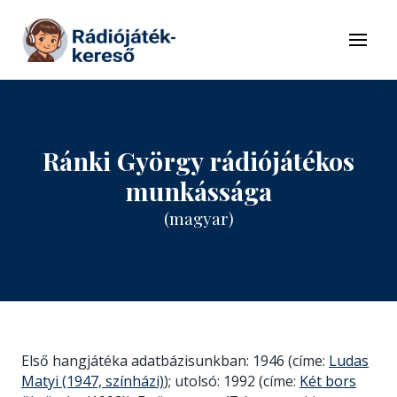
Tovább a navigációhoz
Tovább a tartalomhoz
Menü
Ránki György rádiójátékos
munkássága
(magyar)
Első hangjátéka adatbázisunkban: 1946 (címe:
Ludas
Matyi (1947, színházi)
); utolsó: 1992 (címe:
Két bors