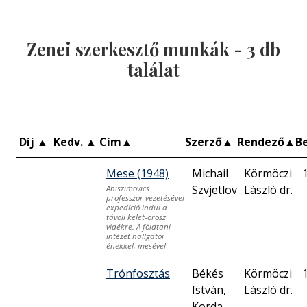
Zenei szerkesztő munkák -
3
db
találat
Díj
▲
Kedv.
▲
Cím
▲
Szerző
▲
Rendező
▲
B
Mese (1948)
Michail
Körmöczi
Szvjetlov
László dr.
Aniszimovics
professzor vezetésével
expedíció indul a
távoli kelet-orosz
vidékre. A földtani
intézet hallgatói
énekkel, mesével
Trónfosztás
Békés
Körmöczi
István,
László dr.
Korda