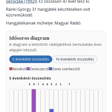
ökröcske (1992)
). Ez összesen 47 évet tesz ki.
Ránki György 31 hangjáték készítésében volt
közreműködő.
Hangjátékainak műhelye: Magyar Rádió.
Idősoros diagram
A diagram a betöltött rádiójátékok bemutatási évei
alapján készült.
5 évenkénti összesítés
10 évenkénti összesítés
Rendező
Zeneszerző
Zenei szerkesztő
5 évenkénti összesítés
4
9
1
4
4
5
2
2
1
Zeneszerző, 1950–1954: 8