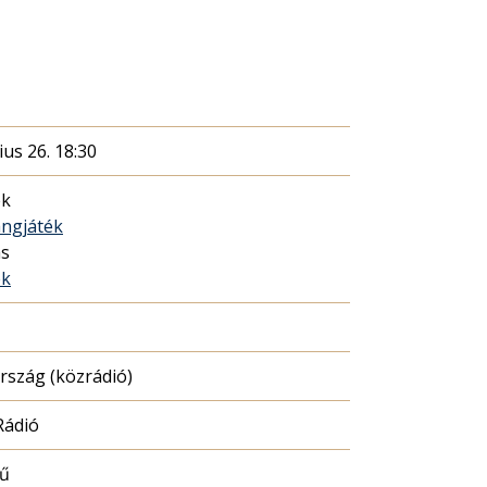
ius 26. 18:30
ék
ngjáték
ás
ék
szág (közrádió)
Rádió
mű