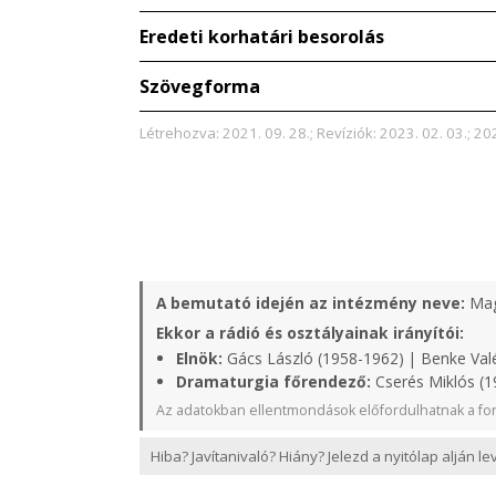
Eredeti korhatári besorolás
Szövegforma
Létrehozva: 2021. 09. 28.; Revíziók: 2023. 02. 03.; 202
A bemutató idején az intézmény neve:
Mag
Ekkor a rádió és osztályainak irányítói:
Elnök:
Gács László (1958-1962) | Benke Valé
Dramaturgia főrendező:
Cserés Miklós (1
Az adatokban ellentmondások előfordulhatnak a for
Hiba? Javítanivaló? Hiány? Jelezd a nyitólap alján l