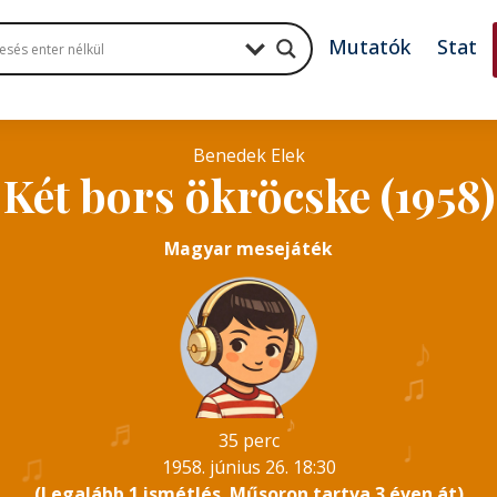
Mutatók
Stat
Benedek Elek
Két bors ökröcske (1958)
Magyar mesejáték
♪
♫
♬
♬
♪
35 perc
♩
♫
1958. június 26. 18:30
(Legalább 1 ismétlés. Műsoron tartva 3 éven át)