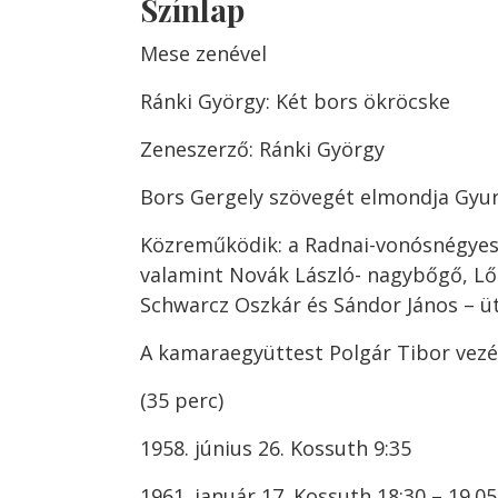
Színlap
Mese zenével
Ránki György: Két bors ökröcske
Zeneszerző: Ránki György
Bors Gergely szövegét elmondja Gyur
Közreműködik: a Radnai-vonósnégyes
valamint Novák László- nagybőgő, Lőr
Schwarcz Oszkár és Sándor János – ü
A kamaraegyüttest Polgár Tibor vezén
(35 perc)
1958. június 26. Kossuth 9:35
1961. január 17. Kossuth 18:30 – 19.05