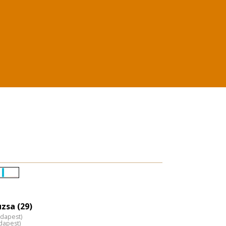
Életkori
eloszlás
nagyítása
zsa (29)
udapest)
dapest)