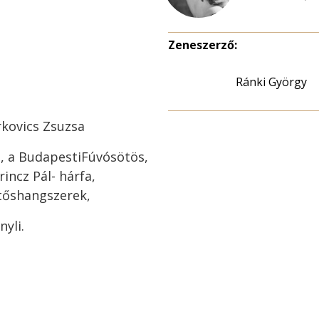
Zeneszerző:
Ránki György
kovics Zsuzsa
, a BudapestiFúvósötös,
incz Pál- hárfa,
tőshangszerek,
yli.