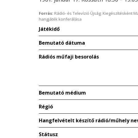
Forrás:
Rádió- és Televízió Újság; Kiegészítésként 
hangjáték konferálása
Játékidő
Bemutató dátuma
Rádiós műfaji besorolás
Bemutató médium
Régió
Hangfelvételt készítő rádió/műhely ne
Státusz