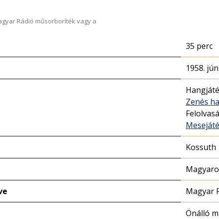
Magyar Rádió műsorboríték vagy a
35 perc
1958. jún
Hangját
Zenés ha
Felolvas
Meseját
Kossuth
Magyaror
ve
Magyar 
Önálló 