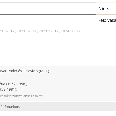
Nincs
Felolvas
3. 02. 19.; 2023. 02. 22.; 2023. 12. 17.; 2024. 04. 22.
yar Rádió és Televízió (MRT)
ria (1957-1958);
958-1981);
rások bizonytalansága miatt.
evő címünkön.