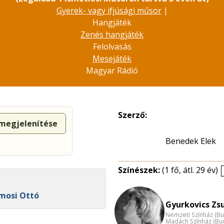
Gyerek- vagy ifjúsági műsor
|
Hangjáték
Zenés hangjáték
Felolvasás
Mesejáték
Magyar Rádió
Szerző:
 megjelenítése
Benedek Elek
Színészek:
(1 fő, átl. 29 év)
ymosi Ottó
Gyurkovics Zsu
Nemzeti Színház (B
Madách Színház (Bu