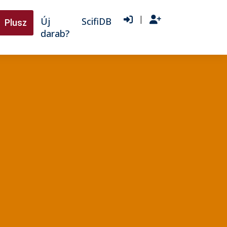
|
Új
ScifiDB
Plusz
darab?