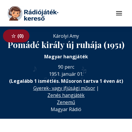
Tovább a navigációhoz
Tovább a tartalomhoz
Menü
0
Károlyi Amy
Pomádé király új ruhája (1951)
Magyar hangjáték
♪
♪
90 perc
♫
♬
♬
1951. január 01.
♪
♩
♫
(Legalább 1 ismétlés. Műsoron tartva 1 éven át)
Gyerek- vagy ifjúsági műsor
|
Zenés hangjáték
Zenemű
Magyar Rádió