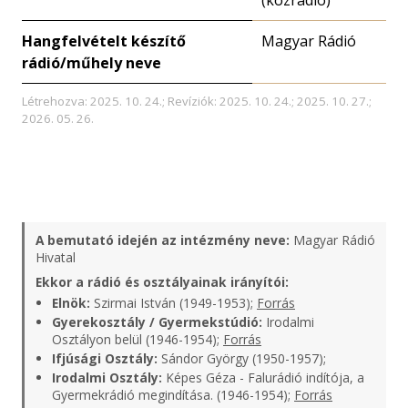
(közrádió)
Hangfelvételt készítő
Magyar Rádió
rádió/műhely neve
Létrehozva: 2025. 10. 24.; Revíziók: 2025. 10. 24.; 2025. 10. 27.;
2026. 05. 26.
A bemutató idején az intézmény neve:
Magyar Rádió
Hivatal
Ekkor a rádió és osztályainak irányítói:
Elnök:
Szirmai István (1949-1953);
Forrás
Gyerekosztály / Gyermekstúdió:
Irodalmi
Osztályon belül (1946-1954);
Forrás
Ifjúsági Osztály:
Sándor György (1950-1957);
Irodalmi Osztály:
Képes Géza - Falurádió indítója, a
Gyermekrádió megindítása. (1946-1954);
Forrás