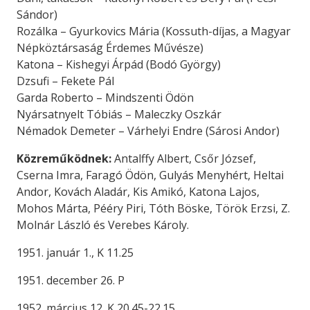
Sándor)
Rozálka – Gyurkovics Mária (Kossuth-díjas, a Magyar
Népköztársaság Érdemes Művésze)
Katona – Kishegyi Árpád (Bodó György)
Dzsufi – Fekete Pál
Garda Roberto – Mindszenti Ödön
Nyársatnyelt Tóbiás – Maleczky Oszkár
Némadok Demeter – Várhelyi Endre (Sárosi Andor)
Közreműködnek:
Antalffy Albert, Csőr József,
Cserna Imra, Faragó Ödön, Gulyás Menyhért, Heltai
Andor, Kovách Aladár, Kis Amikó, Katona Lajos,
Mohos Márta, Pééry Piri, Tóth Böske, Török Erzsi, Z.
Molnár László és Verebes Károly.
1951. január 1., K 11.25
1951. december 26. P
1952. március 12. K 20.45-22.15