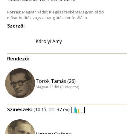
Forrás:
Magyar Rádió; Kiegészítésként Magyar Rádió
műsorboríték vagy a hangjáték konferálása
Szerző:
Károlyi Amy
Rendező:
Török Tamás (26)
Magyar Rádió (Budapest)
Színészek:
(10 fő, átl. 37 év)
Életkori
eloszlás
nagyítása