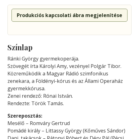
Produkciós kapcsolati ábra megjelenítése
Színlap
Ránki György gyermekoperája.
Szövegét írta Károlyi Amy, vezényel Polgár Tibor.
Közreműködik a Magyar Rádió szimfonikus
zenekara, a Földényi-kórus és az Állami Operaház
gyermekkórusa.
Zenei rendező: Rónai István.
Rendezte: Török Tamás.
Szereposztás:
Mesélő – Romváry Gertrud
Pomádé király – Littassy György (Kőműves Sándor)
Dani, takácsok – Rátonyi Róbert és Déry Pál (Pécsi