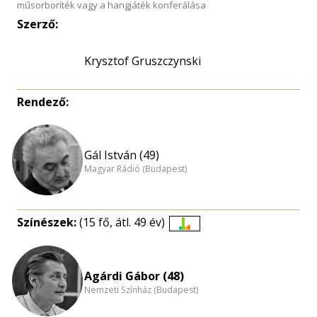
műsorboríték vagy a hangjáték konferálása
Szerző:
Krysztof Gruszczynski
Rendező:
Gál István (49)
Magyar Rádió (Budapest)
Színészek:
(15 fő, átl. 49 év)
Életkori
eloszlás
nagyítása
Agárdi Gábor (48)
Nemzeti Színház (Budapest)