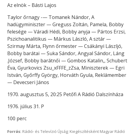
Az elnök – Básti Lajos
Taylor őrnagy -— Tomanek Nándor, A
hadügyminiszter — Greguss Zoltán, Pamela, Bobby
felesége — Váradi Hédi, Bobby anyja — Pártos Erzsi,
Pszichoanalitikus — Márkus László, A sztár —
Szirmay Márta, Flynn őrmester — Csákányi Lászljó,
Bobby barátai — Suka Sándor, Angyal Sándor, Láng
.József, Bobby barátnői — Gombos Katalin,, Schubert
Éva, Gyurkovics Zsu_xFFFE_zZsa, Miniszterek — Egri
István, Győrffy György, Horváth Gyula, Reklámember
— Devecseri János
1970. augusztus 5, 20:25 Petőfi A Rádió Dalszínháza
1976. július 31. P
100 perc
Forrás:
Rádió- és Televízió Újság; Kiegészítésként Magyar Rádió