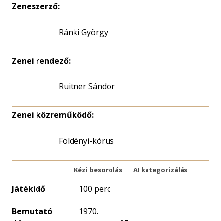
Zeneszerző:
Ránki György
Zenei rendező:
Ruitner Sándor
Zenei közreműködő:
Földényi-kórus
Kézi besorolás
AI kategorizálás
Játékidő
100 perc
Bemutató
1970.