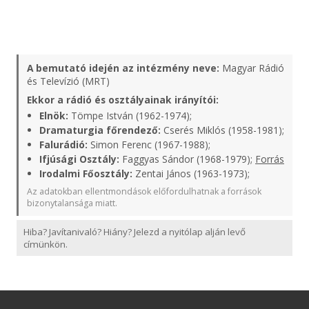
A bemutató idején az intézmény neve:
Magyar Rádió
és Televízió (MRT)
Ekkor a rádió és osztályainak irányítói:
Elnök:
Tömpe István (1962-1974);
Dramaturgia főrendező:
Cserés Miklós (1958-1981);
Falurádió:
Simon Ferenc (1967-1988);
Ifjúsági Osztály:
Faggyas Sándor (1968-1979);
Forrás
Irodalmi Főosztály:
Zentai János (1963-1973);
Az adatokban ellentmondások előfordulhatnak a források
bizonytalansága miatt.
Hiba? Javítanivaló? Hiány? Jelezd a nyitólap alján levő
címünkön.