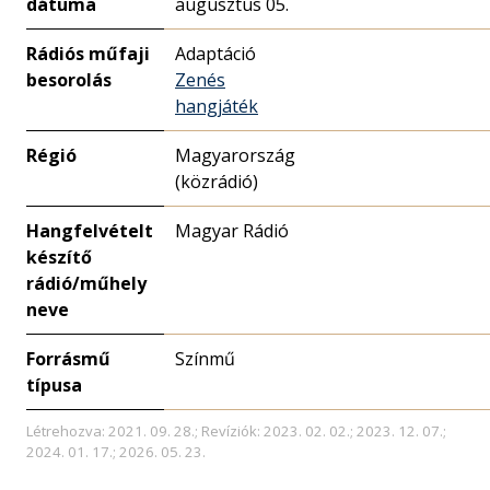
dátuma
augusztus 05.
Rádiós műfaji
Adaptáció
besorolás
Zenés
hangjáték
Régió
Magyarország
(közrádió)
Hangfelvételt
Magyar Rádió
készítő
rádió/műhely
neve
Forrásmű
Színmű
típusa
Létrehozva: 2021. 09. 28.; Revíziók: 2023. 02. 02.; 2023. 12. 07.;
2024. 01. 17.; 2026. 05. 23.