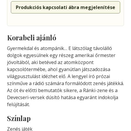
Produkciós kapcsolati ábra megjelenítése
Korabeli ajánló
Gyermekdal és atompánik… E látszólag távolálló
dolgok egyesülnek egy részeg amerikai őrmester
jóvoltából, aki betéved az atomközpont
kapcsolótermébe, ahol gyanútlan játszadozása
világpusztulást idézhet elő. A lengyel író prózai
színműve a rádió számára formálódott zenés játékká.
Az öt év előtti bemutatók sikere, a Ránki-zene és a
Devecseri-versek dúsító hatása egyaránt indokolja
felújítását.
Színlap
Zenés játék