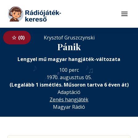
Tovább a navigációhoz
Tovább a tartalomhoz
Menü
0
Krysztof Gruszczynski
Pánik
Lengyel mű magyar hangjáték-változata
♪
♪
♫
100 perc
♬
♬
♪
♩
1970. augusztus 05.
♫
(Legalább 1 ismétlés. Műsoron tartva 6 éven át)
Adaptáció
Zenés hangjáték
Magyar Rádió