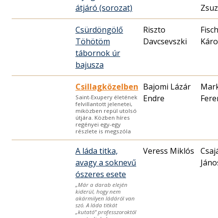
átjáró (sorozat)
Zsu
Csürdöngölő
Riszto
Fisc
Töhötöm
Davcsevszki
Káro
tábornok úr
bajusza
Csillagközelben
Bajomi Lázár
Mark
Endre
Fere
Saint-Exupery életének
felvillantott jelenetei,
miközben repül utolsó
útjára. Közben híres
regényei egy-egy
részlete is megszóla
A láda titka,
Veress Miklós
Csaj
avagy a soknevű
Jáno
ószeres esete
„Már a darab elején
kiderül, hogy nem
akármilyen ládáról van
szó. A láda titkát
„kutató” professzoroktól