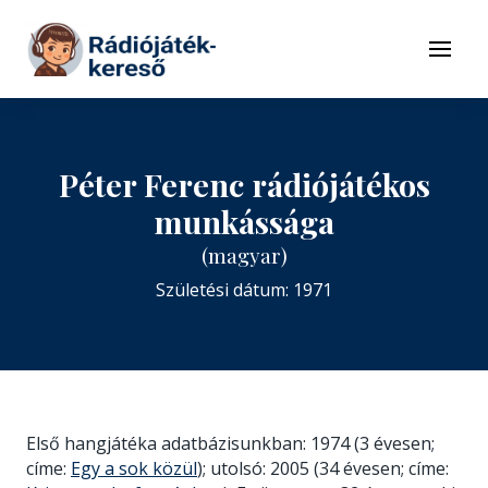
Tovább a navigációhoz
Tovább a tartalomhoz
Menü
Péter Ferenc rádiójátékos
munkássága
(magyar)
Születési dátum: 1971
Első hangjátéka adatbázisunkban: 1974 (3 évesen;
címe:
Egy a sok közül
); utolsó: 2005 (34 évesen; címe: