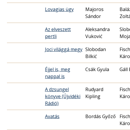
Lovagias ügy
Majoros
Baláz
Sándor
Zolt
Az elveszett
Aleksandra
Slob
pertli
Vuković
Moj
Joci világgá megy
Slobodan
Fisc
Bilkić
Káro
Éjjel is, meg
Csák Gyula
Gáll
nappal is
A dzsungel
Rudyard
Fisc
könyve (Újvidéki
Kipling
Káro
Rádió)
Avatás
Bordás Győző
Fisc
Káro