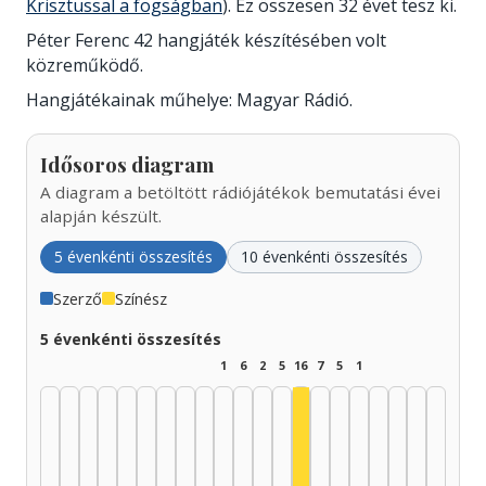
Krisztussal a fogságban
). Ez összesen 32 évet tesz ki.
Péter Ferenc 42 hangjáték készítésében volt
közreműködő.
Hangjátékainak műhelye: Magyar Rádió.
Idősoros diagram
A diagram a betöltött rádiójátékok bemutatási évei
alapján készült.
5 évenkénti összesítés
10 évenkénti összesítés
Szerző
Színész
5 évenkénti összesítés
1
6
2
5
16
7
5
1