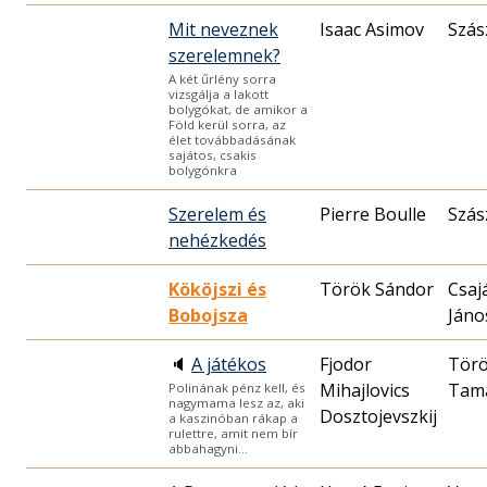
Mit neveznek
Isaac Asimov
Szás
szerelemnek?
A két űrlény sorra
vizsgálja a lakott
bolygókat, de amikor a
Föld kerül sorra, az
élet továbbadásának
sajátos, csakis
bolygónkra
Szerelem és
Pierre Boulle
Szás
nehézkedés
Kököjszi és
Török Sándor
Csaj
Bobojsza
Jáno
🔈
A játékos
Fjodor
Tör
Mihajlovics
Tam
Polinának pénz kell, és
nagymama lesz az, aki
Dosztojevszkij
a kaszinóban rákap a
rulettre, amit nem bír
abbahagyni…