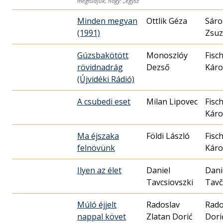
megtudjuk, hogy: „egysz
Minden megvan
Ottlik Géza
Sáro
(1991)
Zsu
Gúzsbakötött
Monoszlóy
Fisc
rövidnadrág
Dezső
Káro
(Újvidéki Rádió)
A csubedi eset
Milan Lipovec
Fisc
Káro
Ma éjszaka
Földi László
Fisc
felnövünk
Káro
Ilyen az élet
Daniel
Dani
Tavcsiovszki
Tavč
Múló éjjelt
Radoslav
Rado
nappal követ
Zlatan Dorić
Dori