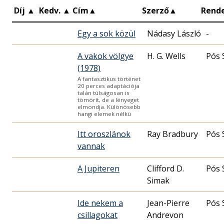
Díj
▲
Kedv.
▲
Cím
▲
Szerző
▲
Rend
Egy a sok közül
Nádasy László
-
A vakok völgye
H. G. Wells
Pós 
(1978)
A fantasztikus történet
20 perces adaptációja
talán túlságosan is
tömörít, de a lényeget
elmondja. Különösebb
hangi elemek nélkü
Itt oroszlánok
Ray Bradbury
Pós 
vannak
A Jupiteren
Clifford D.
Pós 
Simak
Ide nekem a
Jean-Pierre
Pós 
csillagokat
Andrevon