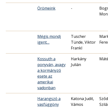
Örömeink
-
Bog
Mon
Mégis mondj
Tuscher
Mark
igent…
Tünde, Viktor
Fere
Frankl
Kossuth a
Harkány
Máté
ponyván, avagy
Julián
a kormányzó
esete az
amerikai
vadonban
Harangszó a
Katona Judit,
Sződ
vasfüggöny
Vámos
Szilá