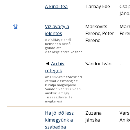
A kínai tea
Tarbay Ede
Csaj
Jáno
🏆
Víz avagy a
Markovits
Mark
jelentés
Ferenc, Péter
Fere
Ferenc
A vízállásjelentő
bemondó belső
gondolatai
vízállásjelentés közben
🔈
Archív
Sándor Iván
-
rétegek
Az 1882-es tiszaeszlári
vérvád visszhangjait
kutatja magnójával
Sándor Iván 1973-ban,
amikor lemegy
Tiszaeszlárra, és
megkeresi
Ha jó idő lesz
Zuzana
Vars
kimegyünk a
Jánska
Anik
szabadba