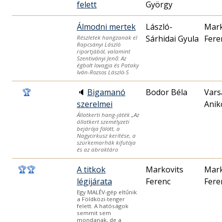
felett
György
Álmodni mertek
László-
Mark
Sárhidai Gyula
Fere
Részletek hangzanak el
Rapcsányi László
riportjából, valamint
Szentiványi Jenő: Az
égbolt lovagja és Pataky
Iván-Rozsos László-S
🏆
🔈
Bigamanó
Bodor Béla
Vars
szerelmei
Anik
Állatkerti hang-játék „Az
állatkert személyzeti
bejárója fölött, a
Nagycirkusz kerítése, a
szürkemarhák kifutója
és az abraktáro
🏆
🏆
A titkok
Markovits
Mark
légijárata
Ferenc
Fere
Egy MALÉV-gép eltűnik
a Földközi-tenger
felett. A hatóságok
semmit sem
mondanak, de a