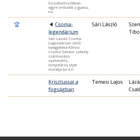
hozzátartozókban
egyre erősebb a gyanú,
ho
🏆
🔈
Csoma-
Sári László
Sze
legendárium
Tibo
Sári László Csoma-
Legendárium című
hangjátéka Kőrösi
Csoma Sándor székely
származású
nyelvtudós,
könyvtáros útját
mutatja be a h
Krisztussal a
Temesi Lajos
Lázá
fogságban
Csa