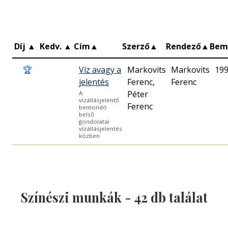
Díj
▲
Kedv.
▲
Cím
▲
Szerző
▲
Rendező
▲
Bem
🏆
Víz avagy a
Markovits
Markovits
199
jelentés
Ferenc,
Ferenc
Péter
A
vízállásjelentő
Ferenc
bemondó
belső
gondolatai
vízállásjelentés
közben
Színészi munkák -
42
db találat