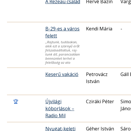
A Rezeau család
Hervé Bazin
Varg
B-29-es a város
Kendi Mária
-
felett
,,Rajtunk, tudósokon,
akik ezt a szörnyű erőt
felszabadítottuk, raj-
tunk áll, parancsolóan
bennünket terhel a
felelősség az ato
Keserű vakáció
Petrovácz
Gáll
István
🏆
Újvilági
Cziráki Péter
Simo
kóborlások –
Jáno
Radio Mil
Nyugat-keleti
Géher István
Sáro