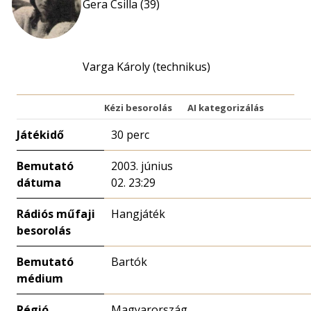
Gera Csilla (39)
Varga Károly (technikus)
Kézi besorolás
AI kategorizálás
Játékidő
30 perc
Bemutató
2003. június
dátuma
02. 23:29
Rádiós műfaji
Hangjáték
besorolás
Bemutató
Bartók
médium
Régió
Magyarország