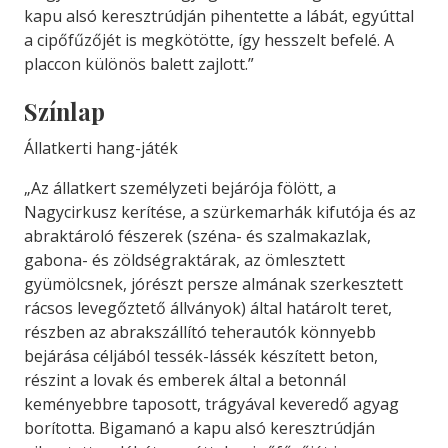
kapu alsó keresztrúdján pihentette a lábát, egyúttal
a cipőfűzőjét is megkötötte, így hesszelt befelé. A
placcon különös balett zajlott.”
Színlap
Állatkerti hang-játék
„Az állatkert személyzeti bejárója fölött, a
Nagycirkusz kerítése, a szürkemarhák kifutója és az
abraktároló fészerek (széna- és szalmakazlak,
gabona- és zöldségraktárak, az ömlesztett
gyümölcsnek, jórészt persze almának szerkesztett
rácsos levegőztető állványok) által határolt teret,
részben az abrakszállító teherautók könnyebb
bejárása céljából tessék-lássék készített beton,
részint a lovak és emberek által a betonnál
keményebbre taposott, trágyával keveredő agyag
borította. Bigamanó a kapu alsó keresztrúdján