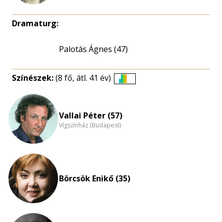
Dramaturg:
Palotás Ágnes (47)
Színészek:
(8 fő, átl. 41 év)
Életkori
eloszlás
nagyítása
Vallai Péter (57)
Vígszínház (Budapest)
Börcsök Enikő (35)