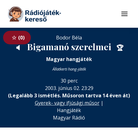
Tovább a navigációhoz
Tovább a tartalomhoz
Menü
0
Bodor Béla
Bigamanó szerelmei
🔈
🏆
Magyar hangjáték
Állatkerti hang-játék
30 perc
2003. június 02. 23:29
(Legalább 3 ismétlés. Műsoron tartva 14 éven át)
Gyerek- vagy ifjúsági műsor
|
Hangjáték
Magyar Rádió