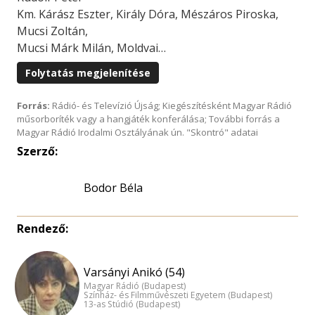
Km. Kárász Eszter, Király Dóra, Mészáros Piroska,
Mucsi Zoltán,
Mucsi Márk Milán, Moldvai…
Folytatás megjelenítése
Forrás:
Rádió- és Televízió Újság; Kiegészítésként Magyar Rádió
műsorboríték vagy a hangjáték konferálása; További forrás a
Magyar Rádió Irodalmi Osztályának ún. "Skontró" adatai
Szerző:
Bodor Béla
Rendező:
Varsányi Anikó (54)
Magyar Rádió (Budapest)
Színház- és Filmművészeti Egyetem (Budapest)
13-as Stúdió (Budapest)