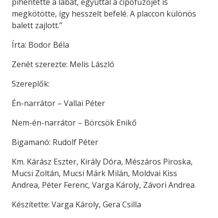
pihentette a lábát, egyúttal a cipőfűzőjét is
megkötötte, így hesszelt befelé. A placcon különös
balett zajlott.”
Írta: Bodor Béla
Zenét szerezte: Melis László
Szereplők:
Én-narrátor – Vallai Péter
Nem-én-narrátor – Börcsök Enikő
Bigamanó: Rudolf Péter
Km. Kárász Eszter, Király Dóra, Mészáros Piroska,
Mucsi Zoltán, Mucsi Márk Milán, Moldvai Kiss
Andrea, Péter Ferenc, Varga Károly, Závori Andrea
Készítette: Varga Károly, Gera Csilla