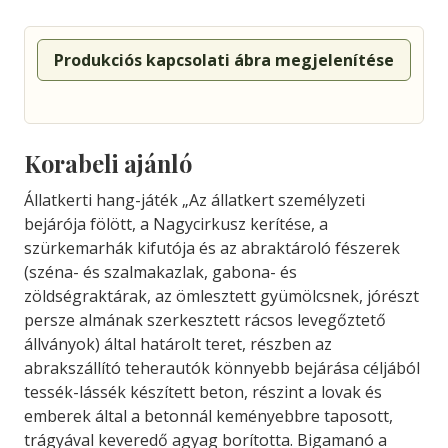
Produkciós kapcsolati ábra megjelenítése
Korabeli ajánló
Állatkerti hang-játék „Az állatkert személyzeti
bejárója fölött, a Nagycirkusz kerítése, a
szürkemarhák kifutója és az abraktároló fészerek
(széna- és szalmakazlak, gabona- és
zöldségraktárak, az ömlesztett gyümölcsnek, jórészt
persze almának szerkesztett rácsos levegőztető
állványok) által határolt teret, részben az
abrakszállító teherautók könnyebb bejárása céljából
tessék-lássék készített beton, részint a lovak és
emberek által a betonnál keményebbre taposott,
trágyával keveredő agyag borította. Bigamanó a