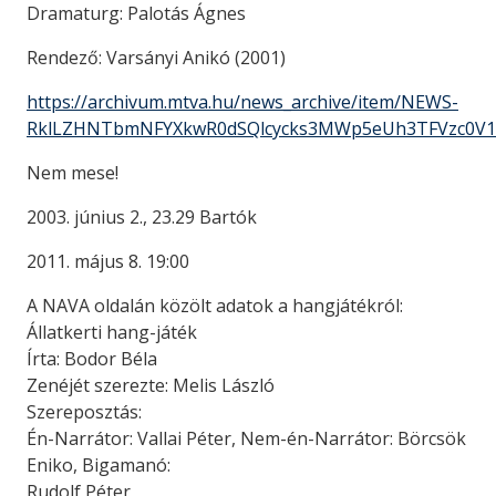
Dramaturg: Palotás Ágnes
Rendező: Varsányi Anikó (2001)
https://archivum.mtva.hu/news_archive/item/NEWS-
RklLZHNTbmNFYXkwR0dSQlcycks3MWp5eUh3TFVzc0V1
Nem mese!
2003. június 2., 23.29 Bartók
2011. május 8. 19:00
A NAVA oldalán közölt adatok a hangjátékról:
Állatkerti hang-játék
Írta: Bodor Béla
Zenéjét szerezte: Melis László
Szereposztás:
Én-Narrátor: Vallai Péter, Nem-én-Narrátor: Börcsök
Eniko, Bigamanó:
Rudolf Péter