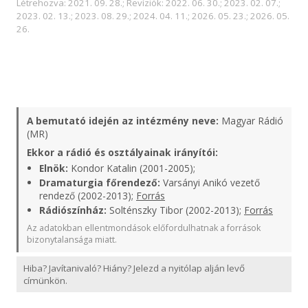
Létrehozva: 2021. 09. 28.; Revíziók: 2022. 06. 30.; 2023. 02. 07.;
2023. 02. 13.; 2023. 08. 29.; 2024. 04. 11.; 2026. 05. 23.; 2026. 05.
26.
A bemutató idején az intézmény neve:
Magyar Rádió
(MR)
Ekkor a rádió és osztályainak irányítói:
Elnök:
Kondor Katalin (2001-2005);
Dramaturgia főrendező:
Varsányi Anikó vezető
rendező (2002-2013);
Forrás
Rádiószínház:
Solténszky Tibor (2002-2013);
Forrás
Az adatokban ellentmondások előfordulhatnak a források
bizonytalansága miatt.
Hiba? Javítanivaló? Hiány? Jelezd a nyitólap alján levő
címünkön.