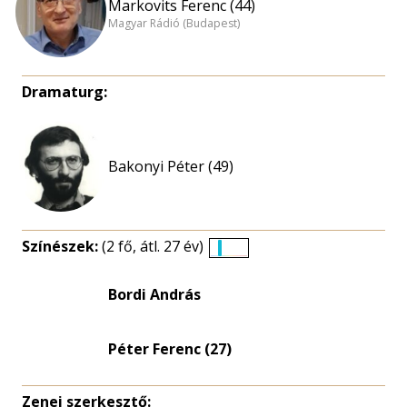
Markovits Ferenc (44)
Magyar Rádió (Budapest)
Dramaturg:
Bakonyi Péter (49)
Színészek:
(2 fő, átl. 27 év)
Életkori
eloszlás
Bordi András
nagyítása
Péter Ferenc (27)
Zenei szerkesztő: