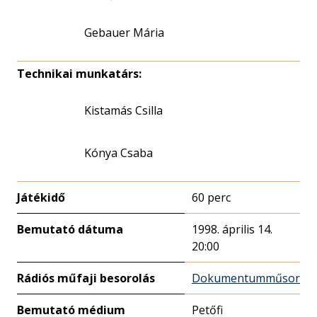
Gebauer Mária
Technikai munkatárs:
Kistamás Csilla
Kónya Csaba
Játékidő
60 perc
Bemutató dátuma
1998. április 14.
20:00
Rádiós műfaji besorolás
Dokumentumműsor
Bemutató médium
Petőfi