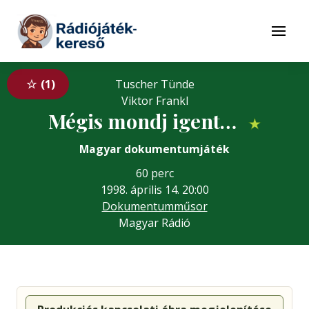
Tovább a navigációhoz
Tovább a tartalomhoz
Menü
1
Tuscher Tünde
Viktor Frankl
Mégis mondj igent…
★
Magyar dokumentumjáték
60 perc
1998. április 14. 20:00
Dokumentumműsor
Magyar Rádió