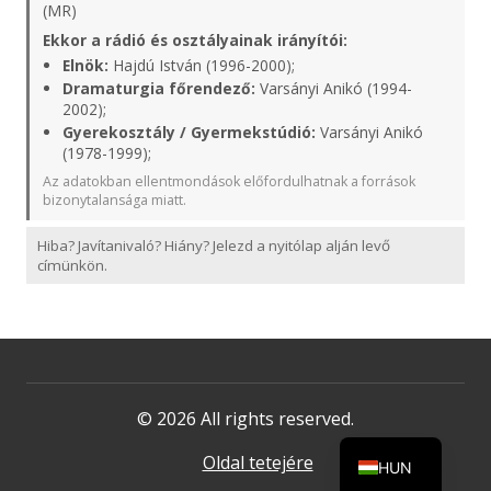
(MR)
Ekkor a rádió és osztályainak irányítói:
Elnök:
Hajdú István (1996-2000);
Dramaturgia főrendező:
Varsányi Anikó (1994-
2002);
Gyerekosztály / Gyermekstúdió:
Varsányi Anikó
(1978-1999);
Az adatokban ellentmondások előfordulhatnak a források
bizonytalansága miatt.
Hiba? Javítanivaló? Hiány? Jelezd a nyitólap alján levő
címünkön.
© 2026 All rights reserved.
Oldal tetejére
HUN