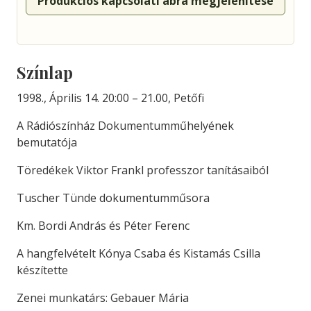
Produkciós kapcsolati ábra megjelenítése
Színlap
1998., Április 14. 20:00 – 21.00, Petőfi
A Rádiószínház Dokumentumműhelyének
bemutatója
Töredékek Viktor Frankl professzor tanításaiból
Tuscher Tünde dokumentumműsora
Km. Bordi András és Péter Ferenc
A hangfelvételt Kónya Csaba és Kistamás Csilla
készítette
Zenei munkatárs: Gebauer Mária