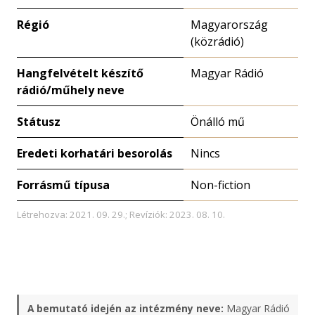
Régió
Magyarország
(közrádió)
Hangfelvételt készítő
Magyar Rádió
rádió/műhely neve
Státusz
Önálló mű
Eredeti korhatári besorolás
Nincs
Forrásmű típusa
Non-fiction
Létrehozva: 2021. 09. 29.; Revíziók: 2023. 08. 10.
A bemutató idején az intézmény neve:
Magyar Rádió