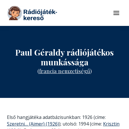
Tovább a navigációhoz
Tovább a tartalomhoz
Menü
Paul Géraldy rádiójátékos
munkássága
(
francia nemzetiségű
)
Első hangjátéka adatbázisunkban: 1926 (címe:
Szeretni… (Aimer) (1926)
); utolsó: 1994 (címe:
Krisztin