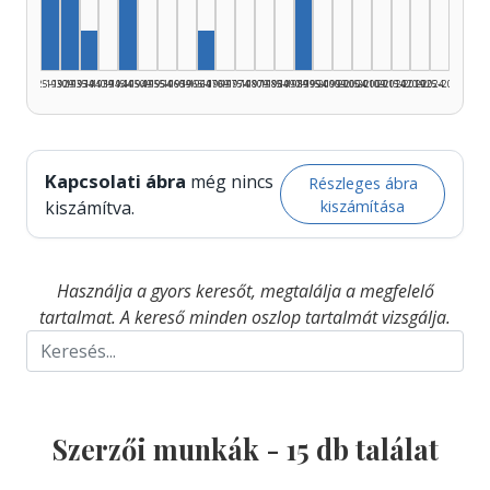
Szerző, 1925–1929: 4
Szerző, 1945–1949: 2
Szerző, 1990–1994: 2
Szerző, 1935–1939: 1
Szerző, 1965–1969: 1
1925–1929
1930–1934
1935–1939
1940–1944
1945–1949
1950–1954
1955–1959
1960–1964
1965–1969
1970–1974
1975–1979
1980–1984
1985–1989
1990–1994
1995–1999
2000–2004
2005–2009
2010–2014
2015–2019
2020–2024
2025–2026
Kapcsolati ábra
még nincs
Részleges ábra
kiszámítása
kiszámítva.
Használja a gyors keresőt, megtalálja a megfelelő
tartalmat. A kereső minden oszlop tartalmát vizsgálja.
Szerzői munkák -
15
db találat