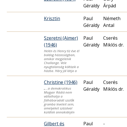
Géraldy
Árpád
Krisztin
Paul
Németh
Géraldy
Antal
Szeretni (Aimer)
Paul
Cserés
(1946)
Géraldy
Miklós dr.
Helén és Henry tíz éve él
boldog házasságban,
amikor megjelenik
Challange. Vele
nyugtalanság költözik a
házba. Háry jól látja a
Christine (1946)
Paul
Cserés
Géraldy
Miklós dr.
„…a demokratikus
Magyar Rádió nem
vállalhatja a
fölháborodott szülők
gromba leveleit sem,
amelyeket százával
küldtek annakidején
Gilbert és
Paul
-