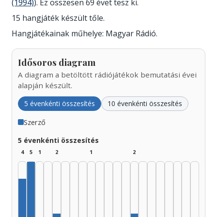
(1994)
). Ez összesen 69 évet tesz ki.
15 hangjáték készült tőle.
Hangjátékainak műhelye: Magyar Rádió.
Idősoros diagram
A diagram a betöltött rádiójátékok bemutatási évei
alapján készült.
5 évenkénti összesítés
10 évenkénti összesítés
Szerző
5 évenkénti összesítés
4
5
1
2
1
2
Szerző, 1930–1934: 5