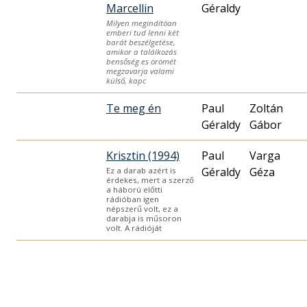
Marcellin
Géraldy
Milyen megindítóan
emberi tud lenni két
barát beszélgetése,
amikor a találkozás
bensőség es örömét
megzavarja valami
külső, kapc
Te meg én
Paul
Zoltán
Géraldy
Gábor
Krisztin (1994)
Paul
Varga
Géraldy
Géza
Ez a darab azért is
érdekes, mert a szerző
a háború előtti
rádióban igen
népszerű volt, ez a
darabja is műsoron
volt. A rádióját