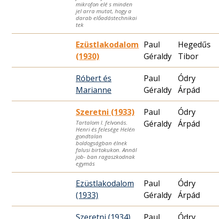
mikrofon elé s minden
jel arra mutat, hogy a
darab előadástechnikai
tek
Ezüstlakodalom
Paul
Hegedűs
(1930)
Géraldy
Tibor
Róbert és
Paul
Ódry
Marianne
Géraldy
Árpád
Szeretni (1933)
Paul
Ódry
Géraldy
Árpád
Tartalom I. felvonás.
Henri és felesége Helén
gondtalan
boldogságban élnek
falusi birtokukon. Annál
job- ban ragaszkodnak
egymás
Ezüstlakodalom
Paul
Ódry
(1933)
Géraldy
Árpád
Szeretni (1934)
Paul
Ódry