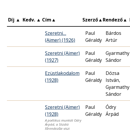
Díj
▲
Kedv.
▲
Cím
▲
Szerző
▲
Rendező
▲
Szeretni…
Paul
Bárdos
(Aimer) (1926)
Géraldy
Artúr
Szeretni (Aimer)
Paul
Gyarmathy
(1927)
Géraldy
Sándor
Ezüstlakodalom
Paul
Dózsa
(1928)
Géraldy
István,
Gyarmathy
Sándor
Szeretni (Aimer)
Paul
Ódry
(1928)
Géraldy
Árpád
A poétikus munkát Odry
Árpád, a Stúdió
főrendezője viszi