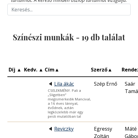
tartalmat. A kereső minden oszlop tartalmát vizsgálja.
Színészi munkák -
19
db találat
Díj
▲
Kedv.
▲
Cím
▲
Szerző
▲
Rende
🔈
Lila ákác
Szép Ernő
Saár
Tamá
CSELEKMÉNY. Pali a
„Sligetben”
megismerkedik Mancival,
a 16 éves lánnyal,
évődnek, aztán
legközelebb már egy
pesti mulatóban tal
🔈
Reviczky
Egressy
Máté
Zoltán
Gábo