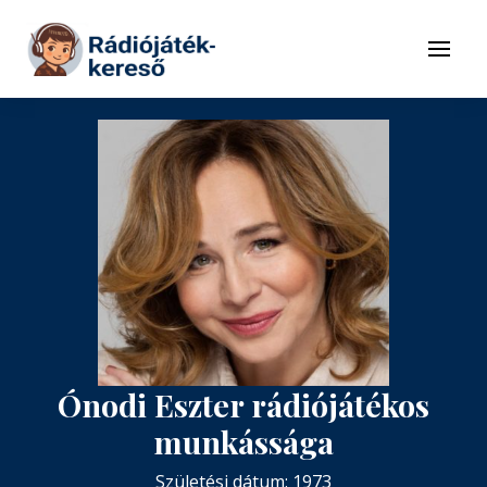
Tovább a navigációhoz
Tovább a tartalomhoz
Menü
Ónodi Eszter rádiójátékos
munkássága
Születési dátum: 1973