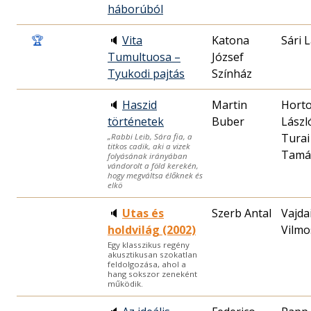
háborúból
🏆
🔈
Vita
Katona
Sári 
Tumultuosa –
József
Tyukodi pajtás
Színház
🔈
Haszid
Martin
Horto
történetek
Buber
Lászl
Turai
„Rabbi Leib, Sára fia, a
titkos cadik, aki a vizek
Tamá
folyásának irányában
vándorolt a föld kerekén,
hogy megváltsa élőknek és
elkö
🔈
Utas és
Szerb Antal
Vajda
holdvilág (2002)
Vilmo
Egy klasszikus regény
akusztikusan szokatlan
feldolgozása, ahol a
hang sokszor zeneként
működik.