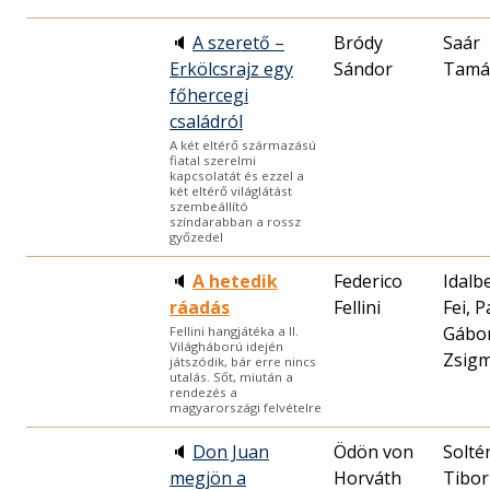
🔈
A szerető –
Bródy
Saár
Erkölcsrajz egy
Sándor
Tamá
főhercegi
családról
A két eltérő származású
fiatal szerelmi
kapcsolatát és ezzel a
két eltérő világlátást
szembeállító
színdarabban a rossz
győzedel
🔈
A hetedik
Federico
Idalb
ráadás
Fellini
Fei, 
Gábo
Fellini hangjátéka a II.
Világháború idején
Zsig
játszódik, bár erre nincs
utalás. Sőt, miután a
rendezés a
magyarországi felvételre
🔈
Don Juan
Ödön von
Solté
megjön a
Horváth
Tibor