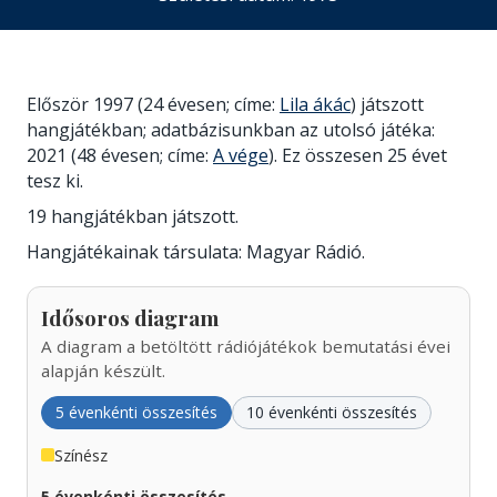
Először 1997 (24 évesen; címe:
Lila ákác
) játszott
hangjátékban; adatbázisunkban az utolsó játéka:
2021 (48 évesen; címe:
A vége
). Ez összesen 25 évet
tesz ki.
19 hangjátékban játszott.
Hangjátékainak társulata: Magyar Rádió.
Idősoros diagram
A diagram a betöltött rádiójátékok bemutatási évei
alapján készült.
5 évenkénti összesítés
10 évenkénti összesítés
Színész
5 évenkénti összesítés