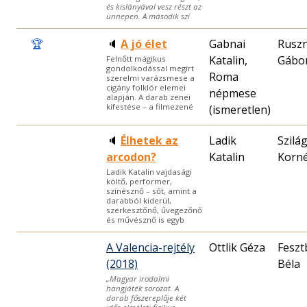
és kislányával vesz részt az
ünnepen. A második szí
🏆
🔈
A jó élet
Gabnai
Rusz
Katalin,
Gábo
Felnőtt mágikus
gondolkodással megírt
Roma
szerelmi varázsmese a
cigány folklór elemei
népmese
alapján. A darab zenei
kifestése – a filmezené
(ismeretlen)
🔈
Élhetek az
Ladik
Szilág
arcodon?
Katalin
Korné
Ladik Katalin vajdasági
költő, performer,
színésznő – sőt, amint a
darabból kiderül,
szerkesztőnő, űvegezőnő
és művésznő is egyb
A Valencia-rejtély
Ottlik Géza
Fesz
(2018)
Béla
„Magyar irodalmi
hangjáték sorozat. A
darab főszereplője két