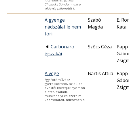
idős elméleti fizikus
Cholnoky Sándor – aki a
világvég pillanatát k
A gyenge
Szabó
E. R
nádszálat le nem
Magda
Kata
töri
🔈
Carbonaro
Szőcs Géza
Papp
éjszakái
Gábo
Zsig
A vége
Bartis Attila
Papp
Gábo
Egy fotóművész
gyerekkorától, az 50-es
Zsig
évektől követjük nyomon
életét, családi,
munkahelyi és szerelmi
kapcsolatait, miközben a