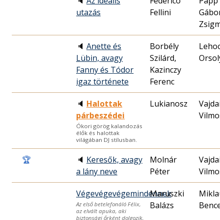
🔈
Az ideális
Federico
Papp
utazás
Fellini
Gábo
Zsig
🔈
Anette és
Borbély
Leho
Lübin, avagy
Szilárd,
Orsol
Fanny és Tódor
Kazinczy
igaz története
Ferenc
🔈
Halottak
Lukianosz
Vajda
párbeszédei
Vilmo
Ókori görög kalandozás
élők és halottak
világában DJ stílusban.
🏆
🔈
Keresők, avagy
Molnár
Vajda
a lány neve
Péter
Vilmo
Végevégevégemindennek
Maruszki
Mikla
Balázs
Benc
Az első betelefonáló Félix,
az elvált apuka, aki
biztonsági őrként dolgozik,