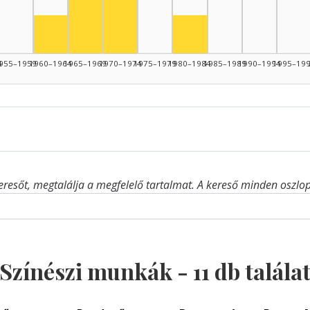
Színész, 1965–1969: 2
Színész, 1970–1974: 2
44: 1
Színész, 1960–1964: 1
Színész, 1980–1984: 1
4
955–1959
1960–1964
1965–1969
1970–1974
1975–1979
1980–1984
1985–1989
1990–1994
1995–19
eresőt, megtalálja a megfelelő tartalmat. A kereső minden oszlop 
Színészi munkák -
11
db talála