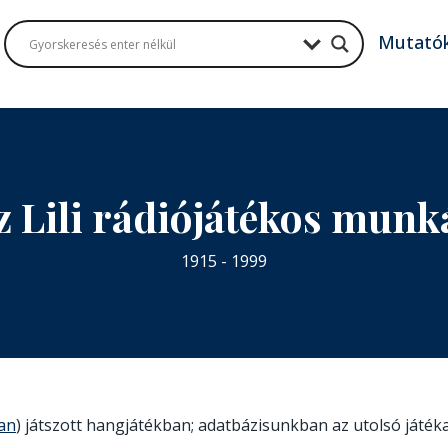
Mutató
 Lili rádiójátékos mun
1915 - 1999
ban
) játszott hangjátékban; adatbázisunkban az utolsó játéka