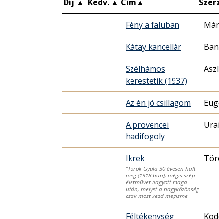
Díj
▲
Kedv.
▲
Cím
▲
Szer
Fény a faluban
Már
Kátay kancellár
Ban
Szélhámos
Aszl
kerestetik (1937)
Az én jó csillagom
Eug
A provencei
Ura
hadifogoly
Ikrek
Tör
”Török Gyula 30 évesen halt
meg (1918-ban), mégis szép
életművet hagyott maga
után, melyet a nagyközönség
csak most kezd megisme
Féltékenység
Kod