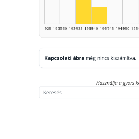
Színész, 1940–19
1925–1929
1930–1934
1935–1939
1940–1944
1945–1949
1950–195
1
Kapcsolati ábra
még nincs kiszámítva.
Használja a gyors k