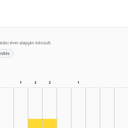
ási évei alapján készült.
esítés
1
2
2
1