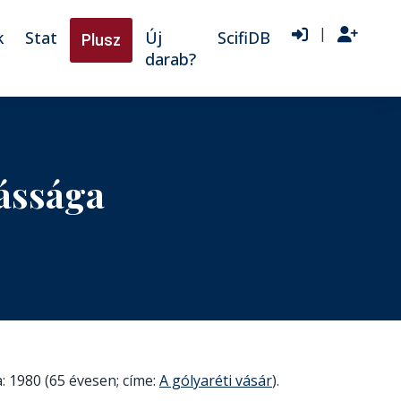
|
k
Stat
Új
ScifiDB
Plusz
darab?
kássága
: 1980 (65 évesen; címe:
A gólyaréti vásár
).