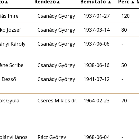
ző
▲
Rendező
▲
Bemutató
▲
Perc
▲
iás Imre
Csanády György
1937-01-27
120
kó József
Csanády György
1937-03-14
80
ányi Károly
Csanády György
1937-06-06
-
ène Scribe
Csanády György
1938-06-16
50
i Dezső
Csanády György
1941-07-12
-
ök Gyula
Cserés Miklós dr.
1964-02-23
70
olányi János
Rácz György
1968-06-04
-