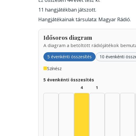
Ez összesen 44 évet tesz ki.
11 hangjátékban játszott.
Hangjátékainak társulata: Magyar Rádió.
Idősoros diagram
A diagram a betöltött rádiójátékok bemutat
5 évenkénti összesítés
10 évenkénti össz
Színész
5 évenkénti összesítés
4
1
Színész, 1935–1939: 4