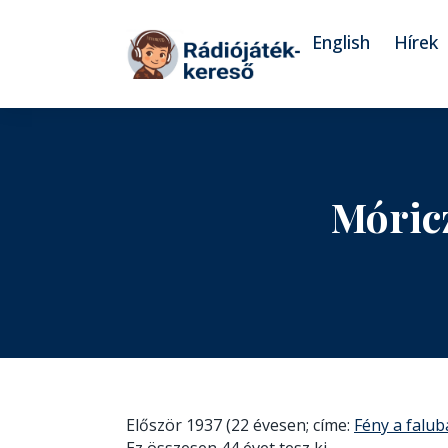
Tovább a navigációhoz
Tovább a tartalomhoz
English
Hírek
Móricz
Először 1937 (22 évesen; címe:
Fény a falu