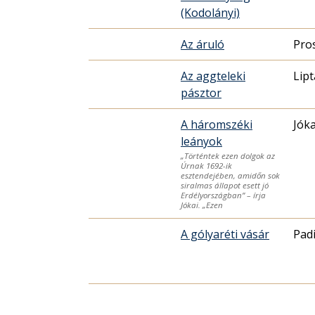
(Kodolányi)
Az áruló
Pro
Az aggteleki
Lip
pásztor
A háromszéki
Jók
leányok
„Történtek ezen dolgok az
Úrnak 1692-ik
esztendejében, amidőn sok
siralmas állapot esett jó
Erdélyországban” – írja
Jókai. „Ezen
A gólyaréti vásár
Pad