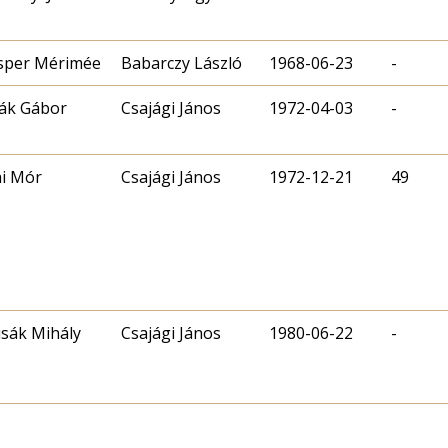
sper Mérimée
Babarczy László
1968-06-23
-
ták Gábor
Csajági János
1972-04-03
-
ai Mór
Csajági János
1972-12-21
49
isák Mihály
Csajági János
1980-06-22
-