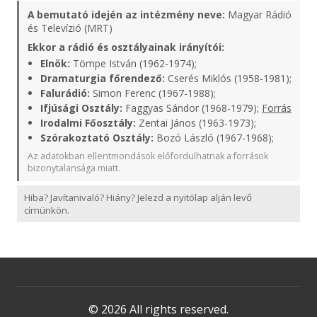
A bemutató idején az intézmény neve:
Magyar Rádió
és Televízió (MRT)
Ekkor a rádió és osztályainak irányítói:
Elnök:
Tömpe István (1962-1974);
Dramaturgia főrendező:
Cserés Miklós (1958-1981);
Falurádió:
Simon Ferenc (1967-1988);
Ifjúsági Osztály:
Faggyas Sándor (1968-1979);
Forrás
Irodalmi Főosztály:
Zentai János (1963-1973);
Szórakoztató Osztály:
Bozó László (1967-1968);
Az adatokban ellentmondások előfordulhatnak a források
bizonytalansága miatt.
Hiba? Javítanivaló? Hiány? Jelezd a nyitólap alján levő
címünkön.
© 2026 All rights reserved.