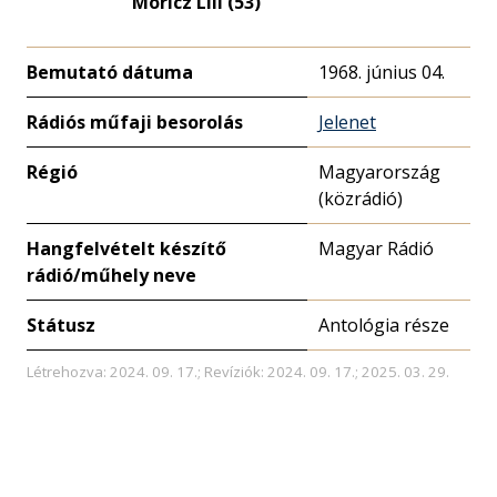
Móricz Lili (53)
Bemutató dátuma
1968. június 04.
Rádiós műfaji besorolás
Jelenet
Régió
Magyarország
(közrádió)
Hangfelvételt készítő
Magyar Rádió
rádió/műhely neve
Státusz
Antológia része
Létrehozva: 2024. 09. 17.; Revíziók: 2024. 09. 17.; 2025. 03. 29.