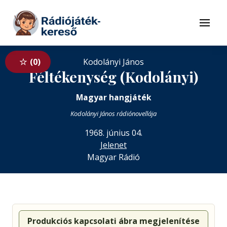
Tovább a navigációhoz
Tovább a tartalomhoz
Menü
0
Kodolányi János
Féltékenység (Kodolányi)
Magyar hangjáték
Kodolányi János rádiónovellája
1968. június 04.
Jelenet
Magyar Rádió
Produkciós kapcsolati ábra megjelenítése