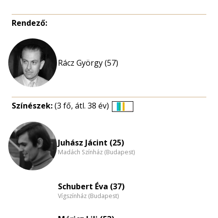
Rendező:
Rácz György (57)
Színészek:
(3 fő, átl. 38 év)
Életkori
eloszlás
nagyítása
Juhász Jácint (25)
Madách Színház (Budapest)
Schubert Éva (37)
Vígszínház (Budapest)