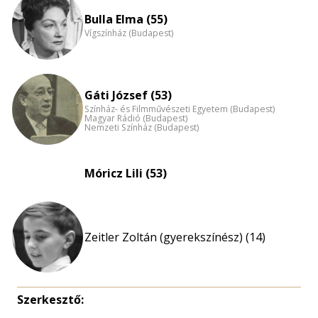
nagyítása
Bulla Elma (55)
Vígszínház (Budapest)
Gáti József (53)
Színház- és Filmművészeti Egyetem (Budapest)
Magyar Rádió (Budapest)
Nemzeti Színház (Budapest)
Móricz Lili (53)
Zeitler Zoltán (gyerekszínész) (14)
Szerkesztő: