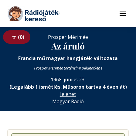
Tovább a navigációhoz
Tovább a tartalomhoz
Menü
0
Prosper Mérimée
Az áruló
Francia mű magyar hangjáték-változata
Prosper Merimée történelmi pillanatképe
1968. június 23.
(Legalább 1 ismétlés. Műsoron tartva 4 éven át)
Jelenet
Magyar Rádió