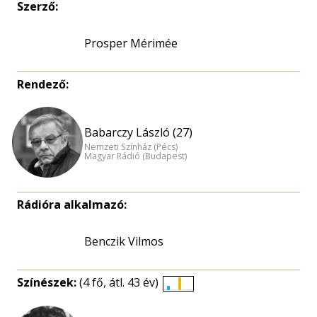
Szerző:
Prosper Mérimée
Rendező:
Babarczy László (27)
Nemzeti Színház (Pécs)
Magyar Rádió (Budapest)
Rádióra alkalmazó:
Benczik Vilmos
Színészek:
(4 fő, átl. 43 év)
Életkori
eloszlás