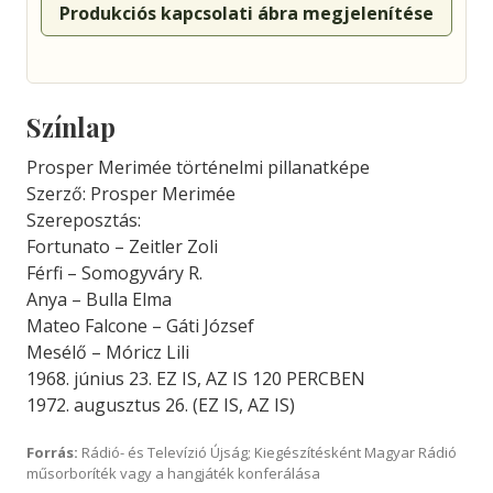
Produkciós kapcsolati ábra megjelenítése
Színlap
Prosper Merimée történelmi pillanatképe
Szerző: Prosper Merimée
Szereposztás:
Fortunato – Zeitler Zoli
Férfi – Somogyváry R.
Anya – Bulla Elma
Mateo Falcone – Gáti József
Mesélő – Móricz Lili
1968. június 23. EZ IS, AZ IS 120 PERCBEN
1972. augusztus 26. (EZ IS, AZ IS)
Forrás:
Rádió- és Televízió Újság; Kiegészítésként Magyar Rádió
műsorboríték vagy a hangjáték konferálása