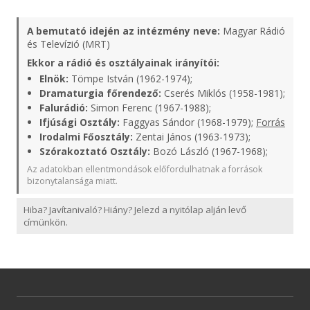
A bemutató idején az intézmény neve:
Magyar Rádió
és Televízió (MRT)
Ekkor a rádió és osztályainak irányítói:
Elnök:
Tömpe István (1962-1974);
Dramaturgia főrendező:
Cserés Miklós (1958-1981);
Falurádió:
Simon Ferenc (1967-1988);
Ifjúsági Osztály:
Faggyas Sándor (1968-1979);
Forrás
Irodalmi Főosztály:
Zentai János (1963-1973);
Szórakoztató Osztály:
Bozó László (1967-1968);
Az adatokban ellentmondások előfordulhatnak a források
bizonytalansága miatt.
Hiba? Javítanivaló? Hiány? Jelezd a nyitólap alján levő
címünkön.