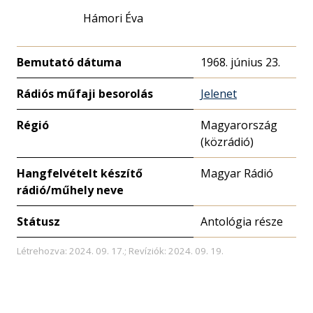
Hámori Éva
Bemutató dátuma
1968. június 23.
Rádiós műfaji besorolás
Jelenet
Régió
Magyarország
(közrádió)
Hangfelvételt készítő
Magyar Rádió
rádió/műhely neve
Státusz
Antológia része
Létrehozva: 2024. 09. 17.; Revíziók: 2024. 09. 19.