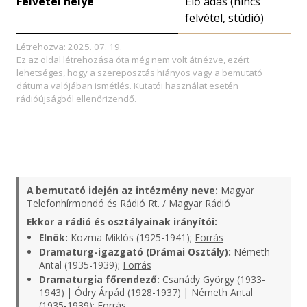
Felvétel helye
Élő adás (nincs
felvétel, stúdió)
Létrehozva: 2025. 07. 19.
Ez az oldal létrehozása óta még nem volt átnézve, ezért
lehetséges, hogy a szereposztás hiányos vagy a bemutató
dátuma valójában ismétlés. Kutatói használat esetén
rádióújságból ellenőrizendő.
A bemutató idején az intézmény neve:
Magyar
Telefonhírmondó és Rádió Rt. / Magyar Rádió
Ekkor a rádió és osztályainak irányítói:
Elnök:
Kozma Miklós (1925-1941);
Forrás
Dramaturg-igazgató (Drámai Osztály):
Németh
Antal (1935-1939);
Forrás
Dramaturgia főrendező:
Csanády György (1933-
1943) | Ódry Árpád (1928-1937) | Németh Antal
(1935-1939);
Forrás