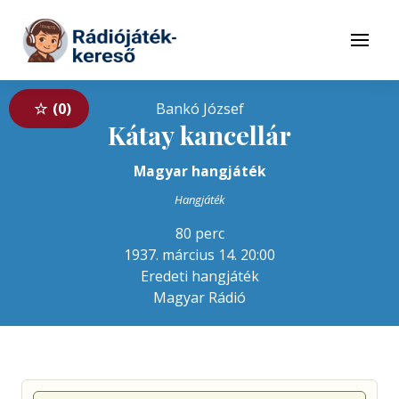
Tovább a navigációhoz
Tovább a tartalomhoz
Menü
0
Bankó József
Kátay kancellár
Magyar hangjáték
Hangjáték
80 perc
1937. március 14. 20:00
Eredeti hangjáték
Magyar Rádió