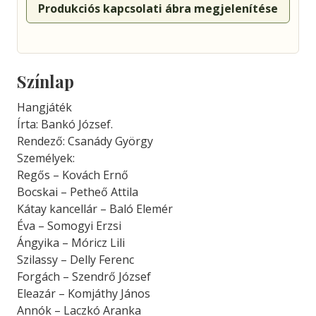
Produkciós kapcsolati ábra megjelenítése
Színlap
Hangjáték
Írta: Bankó József.
Rendező: Csanády György
Személyek:
Regős – Kovách Ernő
Bocskai – Petheő Attila
Kátay kancellár – Baló Elemér
Éva – Somogyi Erzsi
Ángyika – Móricz Lili
Szilassy – Delly Ferenc
Forgách – Szendrő József
Eleazár – Komjáthy János
Annók – Laczkó Aranka