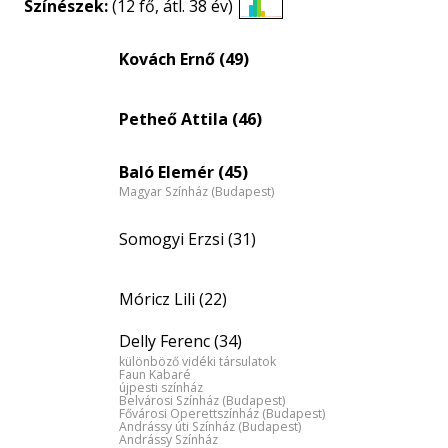
Színészek:
(12 fő, átl. 38 év)
Életkori
eloszlás
Kovách Ernő (49)
nagyítása
Petheő Attila (46)
Baló Elemér (45)
Magyar Színház (Budapest)
Somogyi Erzsi (31)
Móricz Lili (22)
Delly Ferenc (34)
különböző vidéki társulatok
Faun Kabaré
újpesti színház
Belvárosi Színház (Budapest)
Fővárosi Operettszínház (Budapest)
Andrássy úti Színház (Budapest)
Andrássy Színház