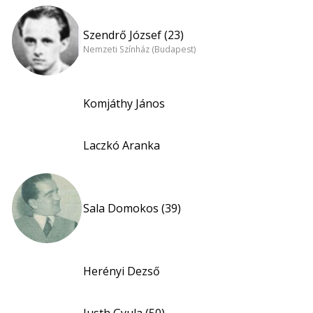
Szendrő József (23)
Nemzeti Színház (Budapest)
Komjáthy János
Laczkó Aranka
Sala Domokos (39)
Herényi Dezső
Justh Gyula (50)