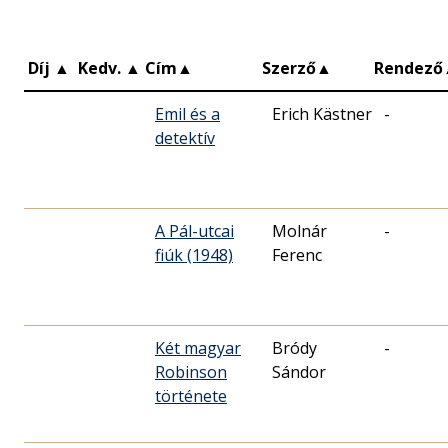
Díj
▲
Kedv.
▲
Cím
▲
Szerző
▲
Rendező
Emil és a
Erich Kästner
-
detektív
A Pál-utcai
Molnár
-
fiúk (1948)
Ferenc
Két magyar
Bródy
-
Robinson
Sándor
története