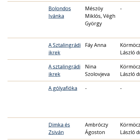
Bolondos
Mészöy
-
Ivánka
Miklós, Végh
György
A Sztalingrádi
Fáy Anna
Körmöcz
ikrek
László dr
A sztalingrádi
Nina
Körmöcz
ikrek
Szolovjeva
László dr
A gólyafióka
-
-
Dimka és
Ambróczy
Körmöcz
Zsiván
Ágoston
László dr