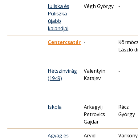
Juliska és
Végh György
-
Puliszka
újabb
kalandjai
Centercsatár
-
Körmöcz
László dr
Hétszínvirág
Valentyin
-
(1949)
Katajev
Iskola
Arkagyij
Rácz
Petrovics
György
Agyag és
Arvid
Várkony