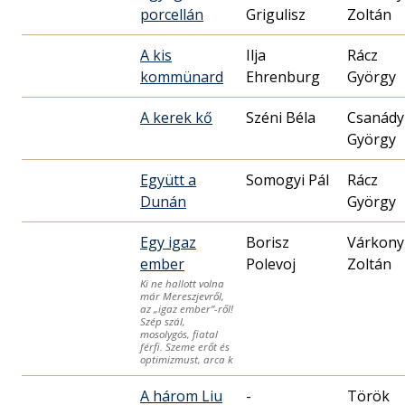
porcellán
Grigulisz
Zoltán
A kis
Ilja
Rácz
kommünard
Ehrenburg
György
A kerek kő
Széni Béla
Csanády
György
Együtt a
Somogyi Pál
Rácz
Dunán
György
Egy igaz
Borisz
Várkony
ember
Polevoj
Zoltán
Ki ne hallott volna
már Mereszjevről,
az „igaz ember”-ről!
Szép szál,
mosolygós, fiatal
férfi. Szeme erőt és
optimizmust, arca k
A három Liu
-
Török