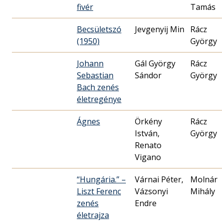
fivér
Tamás
Becsületszó
Jevgenyij Min
Rácz
(1950)
György
Johann
Gál György
Rácz
Sebastian
Sándor
György
Bach zenés
életregénye
Ágnes
Örkény
Rácz
István,
György
Renato
Vigano
“Hungária.” –
Várnai Péter,
Molnár
Liszt Ferenc
Vázsonyi
Mihály
zenés
Endre
életrajza