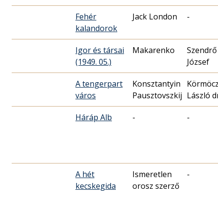
Fehér
Jack London
-
kalandorok
Igor és társai
Makarenko
Szendrő
(1949. 05.)
József
A tengerpart
Konsztantyin
Körmöcz
város
Pausztovszkij
László dr
Háráp Alb
-
-
A hét
Ismeretlen
-
kecskegida
orosz szerző