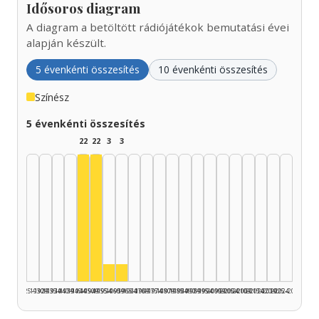
Idősoros diagram
A diagram a betöltött rádiójátékok bemutatási évei
alapján készült.
5 évenkénti összesítés
10 évenkénti összesítés
Színész
5 évenkénti összesítés
22
22
3
3
Színész, 1945–1949: 22
Színész, 1950–1954: 22
Színész, 1955–1959: 3
Színész, 1960–1964: 3
1925–1929
1930–1934
1935–1939
1940–1944
1945–1949
1950–1954
1955–1959
1960–1964
1965–1969
1970–1974
1975–1979
1980–1984
1985–1989
1990–1994
1995–1999
2000–2004
2005–2009
2010–2014
2015–2019
2020–2024
2025–2026