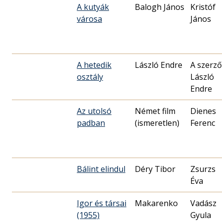
A kutyák
Balogh János
Kristóf
városa
János
A hetedik
László Endre
A szerző
osztály
László
Endre
Az utolsó
Német film
Dienes
padban
(ismeretlen)
Ferenc
Bálint elindul
Déry Tibor
Zsurzs
Éva
Igor és társai
Makarenko
Vadász
(1955)
Gyula