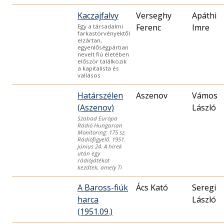
Kaczajfalvy
Verseghy
Apáthi
Ferenc
Imre
Egy a társadalmi
farkastörvényektől
elzártan,
egyenlőségpártian
nevelt fiú életében
először találkozik
a kapitalista és
vallásos
Határszélen
Aszenov
Vámos
(Aszenov)
László
Szabad Európa
Rádió Hungarian
Monitoring: 175 sz.
Rádiófigyelő. 1951.
június 24. A hírek
után egy
rádiójátékot
kezdtek, amely Ti
A Baross-fiúk
Ács Kató
Seregi
harca
László
(1951.09.)