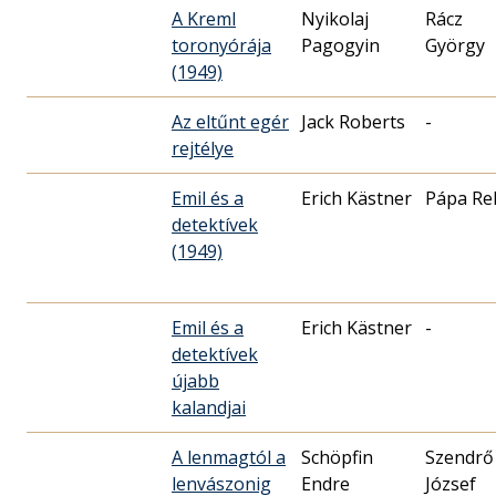
A Kreml
Nyikolaj
Rácz
toronyórája
Pagogyin
György
(1949)
Az eltűnt egér
Jack Roberts
-
rejtélye
Emil és a
Erich Kästner
Pápa Rel
detektívek
(1949)
Emil és a
Erich Kästner
-
detektívek
újabb
kalandjai
A lenmagtól a
Schöpfin
Szendrő
lenvászonig
Endre
József