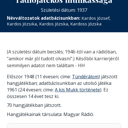
Születési dátum: 1937
Névváltozatok adatbázisunkban:
Kardos József,
Kardos Józsika, Kardos Józska, Kardoss Józska
(A születési dátum becslés; 1946-tól van a rádióban,
"amikor már jól tudott olvasni".) Későbbi karrierjéről
semmilyen adatot nem találtam - HH
Először 1948 (11 évesen; címe:
Tündérálom
) játszott
hangjátékban; adatbázisunkban az utolsó játéka:
1961 (24 évesen; címe:
A kis Mukk története
). Ez
összesen 14 évet tesz ki.
70 hangjátékban játszott.
Hangjátékainak társulata: Magyar Rádió.