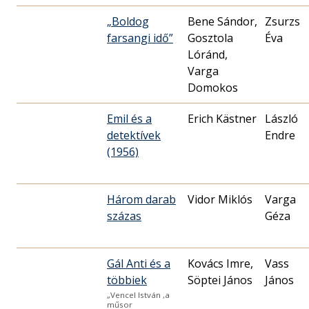
„Boldog
Bene Sándor,
Zsurzs
farsangi idő”
Gosztola
Éva
Lóránd,
Varga
Domokos
Emil és a
Erich Kästner
László
detektívek
Endre
(1956)
Három darab
Vidor Miklós
Varga
százas
Géza
Gál Anti és a
Kovács Imre,
Vass
többiek
Söptei János
János
„Vencel István ,a
műsor