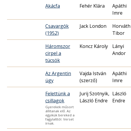
Akácfa
Fehér Klára
Apáthi
Imre
Csavargók
Jack London
Horváth
(1952)
Háromszor
Koncz Károly
Lányi
cirpel a
Andor
tücsök
Az Argentin
Vajda István
Apáthi
ügy
(szerző)
Imre
Felettünk a
Jurij Szotnyik,
László
csillagok
László Endre
Endre
Gyerekek műsort
állítanak elő. Az
egyikük bereked a
fagylalttól. Verset
írnak.