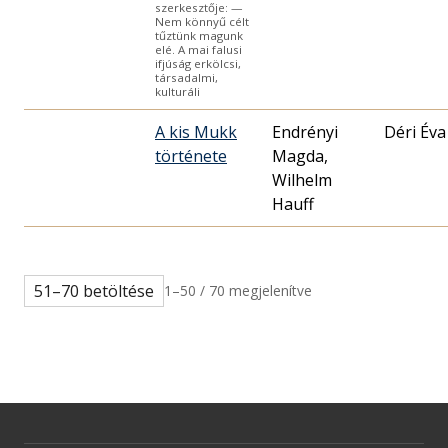
szerkesztője: —
Nem könnyű célt
tűztünk magunk
elé. A mai falusi
ifjúság erkölcsi,
társadalmi,
kulturáli
A kis Mukk
Endrényi
Déri Éva
története
Magda,
Wilhelm
Hauff
51–70 betöltése
1–50 / 70 megjelenítve