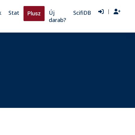
|
k
Stat
Új
ScifiDB
Plusz
darab?