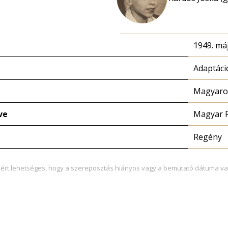
1949. máj
Adaptáci
Magyaror
ve
Magyar 
Regény
zért lehetséges, hogy a szereposztás hiányos vagy a bemutató dátuma va