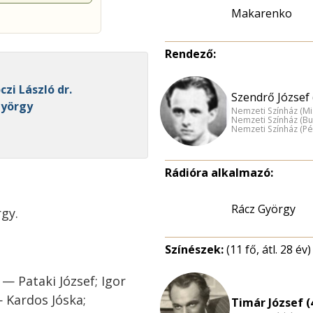
Makarenko
Rendező:
czi László dr.
Szendrő József 
 György
Nemzeti Színház (Mi
Nemzeti Színház (B
Nemzeti Színház (Pé
Rádióra alkalmazó:
Rácz György
gy.
Színészek:
(11 fő, átl. 28 év)
— Pataki József; Igor
 Kardos Jóska;
Timár József (