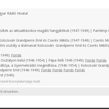
yar Rádió Hivatal
zültek az aktualitásokra reagáló hangjátékok (1947-1949) | Pamlényi 
olozsvári Grandpierre Emil és Cserés Miklós (1947-1949) | Cserés Mi
lmi osztály a drámaival Kolozsvári- Grandpierre Emil és Cserés Miklós
-1949);
Forrás
 Osztályon belül (1946-1954) | Pápa Relli 1949 (1949);
Forrás
Forrás
dítója, a Gyermekrádió megindítása. (1946-1954) | Kolozsvári Grandp
ndpierre Emil (1946-1949);
Forrás
Forrás
Forrás
Forrás
il (1949);
rások bizonytalansága miatt.
evő címünkön.