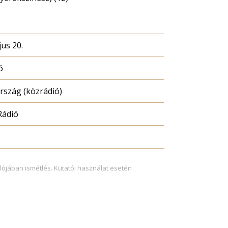
us 20.
ó
szág (közrádió)
Rádió
lójában ismétlés. Kutatói használat esetén