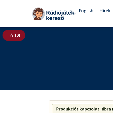
Tovább a navigációhoz
Tovább a tartalomhoz
English
Hírek
0
Produkciós kapcsolati ábra