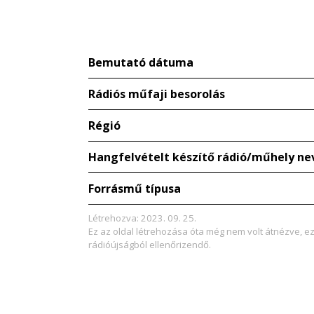
Bemutató dátuma
Rádiós műfaji besorolás
Régió
Hangfelvételt készítő rádió/műhely ne
Forrásmű típusa
Létrehozva: 2023. 09. 25.
Ez az oldal létrehozása óta még nem volt átnézve, e
rádióújságból ellenőrizendő.