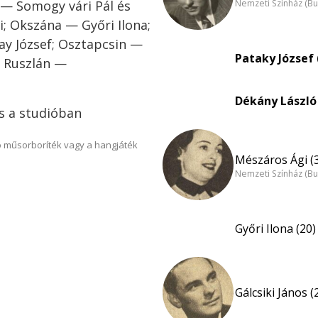
 — Somogy vári Pál és
Nemzeti Színház (B
i; Okszána — Győri Ilona;
ay József; Osztapcsin —
Pataky József 
; Ruszlán —
Dékány László 
ás a studióban
 műsorboríték vagy a hangjáték
Mészáros Ági (
Nemzeti Színház (B
Győri Ilona (20)
Gálcsiki János (