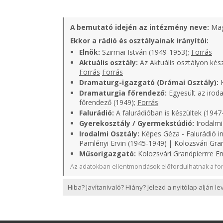
A bemutató idején az intézmény neve:
Mag
Ekkor a rádió és osztályainak irányítói:
Elnök:
Szirmai István (1949-1953);
Forrás
Aktuális osztály:
Az Aktuális osztályon kés
Forrás
Forrás
Dramaturg-igazgató (Drámai Osztály):
K
Dramaturgia főrendező:
Egyesült az iroda
főrendező (1949);
Forrás
Falurádió:
A falurádióban is készültek (1947
Gyerekosztály / Gyermekstúdió:
Irodalmi
Irodalmi Osztály:
Képes Géza - Falurádió in
Pamlényi Ervin (1945-1949) | Kolozsvári Gra
Műsorigazgató:
Kolozsvári Grandpierrre Em
Az adatokban ellentmondások előfordulhatnak a for
Hiba? Javítanivaló? Hiány? Jelezd a nyitólap alján l