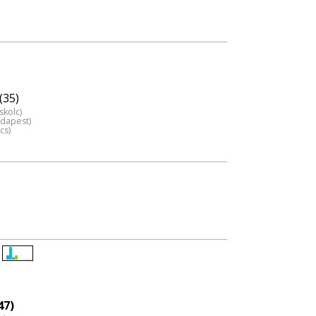
(35)
skolc)
udapest)
cs)
Életkori
eloszlás
nagyítása
47)