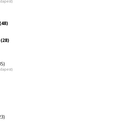
udapest)
(48)
(28)
35)
udapest)
23)