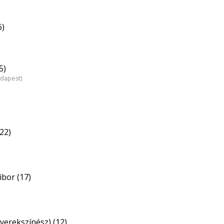
6)
5)
udapest)
22)
bor (17)
yerekszínész) (12)