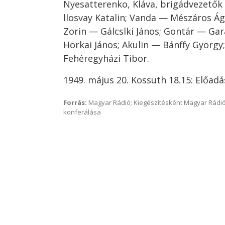
Nyesatterenko, Kláva, brigádvezetők
llosvay Katalin; Vanda — Mészáros Ág
Zorin — Gálcslki János; Gontár — Gar
Horkai János; Akulin — Bánffy György
Fehéregyházi Tibor.
1949. május 20. Kossuth 18.15: Előad
Forrás:
Magyar Rádió; Kiegészítésként Magyar Rádió
konferálása