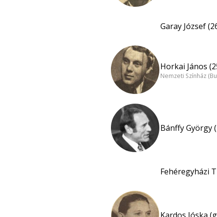
Garay József (2
Horkai János (2
Nemzeti Színház (B
Bánffy György (
Fehéregyházi Ti
Kardos Jóska (g