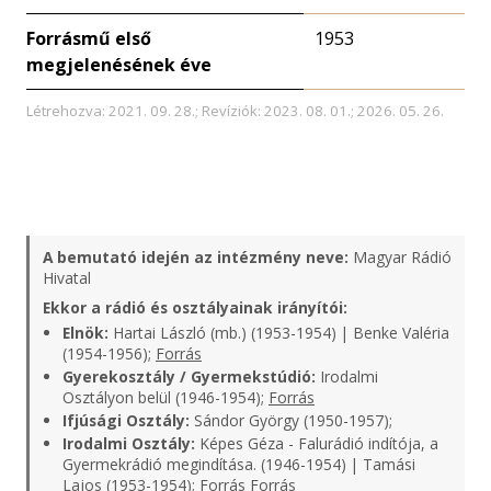
Forrásmű első
1953
megjelenésének éve
Létrehozva: 2021. 09. 28.; Revíziók: 2023. 08. 01.; 2026. 05. 26.
A bemutató idején az intézmény neve:
Magyar Rádió
Hivatal
Ekkor a rádió és osztályainak irányítói:
Elnök:
Hartai László (mb.) (1953-1954) | Benke Valéria
(1954-1956);
Forrás
Gyerekosztály / Gyermekstúdió:
Irodalmi
Osztályon belül (1946-1954);
Forrás
Ifjúsági Osztály:
Sándor György (1950-1957);
Irodalmi Osztály:
Képes Géza - Falurádió indítója, a
Gyermekrádió megindítása. (1946-1954) | Tamási
Lajos (1953-1954);
Forrás
Forrás