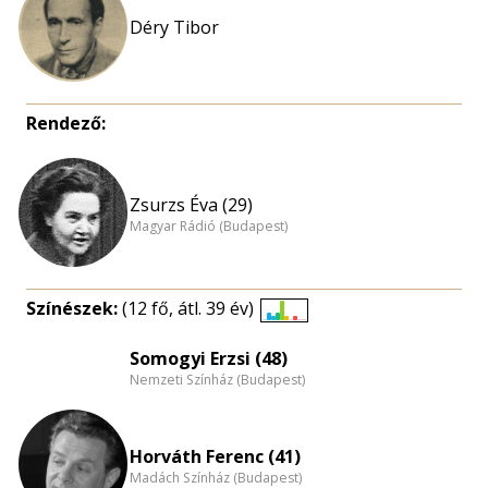
Déry Tibor
Rendező:
Zsurzs Éva (29)
Magyar Rádió (Budapest)
Színészek:
(12 fő, átl. 39 év)
Életkori
eloszlás
Somogyi Erzsi (48)
Nemzeti Színház (Budapest)
nagyítása
Horváth Ferenc (41)
Madách Színház (Budapest)