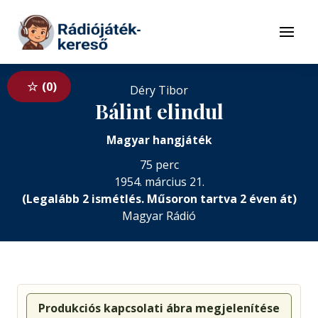
Tovább a navigációhoz
Tovább a tartalomhoz
Menü
0
Déry Tibor
Bálint elindul
Magyar hangjáték
75 perc
1954. március 21.
(Legalább 2 ismétlés. Műsoron tartva 2 éven át)
Magyar Rádió
Produkciós kapcsolati ábra megjelenítése