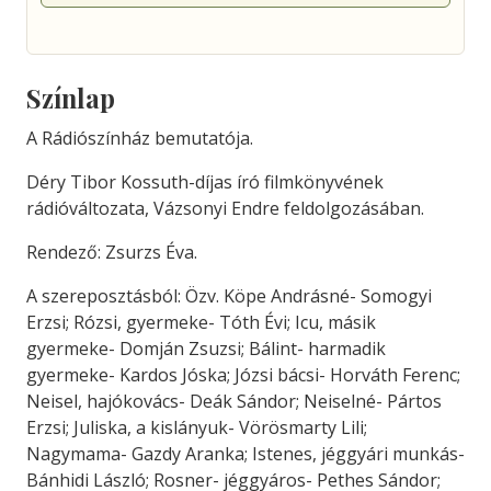
Színlap
A Rádiószínház bemutatója.
Déry Tibor Kossuth-díjas író filmkönyvének
rádióváltozata, Vázsonyi Endre feldolgozásában.
Rendező: Zsurzs Éva.
A szereposztásból: Özv. Köpe Andrásné- Somogyi
Erzsi; Rózsi, gyermeke- Tóth Évi; Icu, másik
gyermeke- Domján Zsuzsi; Bálint- harmadik
gyermeke- Kardos Jóska; Józsi bácsi- Horváth Ferenc;
Neisel, hajókovács- Deák Sándor; Neiselné- Pártos
Erzsi; Juliska, a kislányuk- Vörösmarty Lili;
Nagymama- Gazdy Aranka; Istenes, jéggyári munkás-
Bánhidi László; Rosner- jéggyáros- Pethes Sándor;