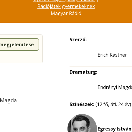
Rádiójáték gyermekeknek
Magyar Rádió
Szerző:
 megjelenítése
Erich Kästner
Dramaturg:
Endrényi Magd
i Magda
Színészek:
(12 fő, átl. 24 év)
Egressy István