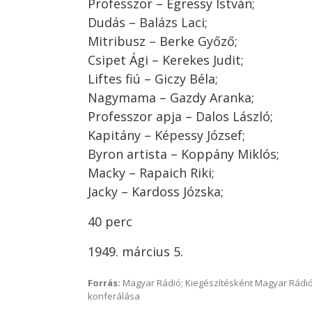
Professzor – Egressy István;
Dudás – Balázs Laci;
Mitribusz – Berke Győző;
Csipet Ági – Kerekes Judit;
Liftes fiú – Giczy Béla;
Nagymama – Gazdy Aranka;
Professzor apja – Dalos László;
Kapitány – Képessy József;
Byron artista – Koppány Miklós;
Macky – Rapaich Riki;
Jacky – Kardoss Józska;
40 perc
1949. március 5.
Forrás:
Magyar Rádió; Kiegészítésként Magyar Rádió
konferálása