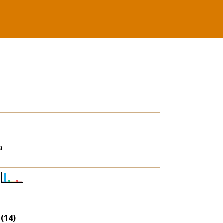
a
Életkori
eloszlás
nagyítása
 (14)