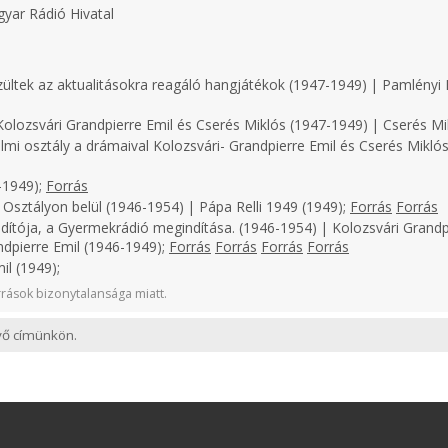
yar Rádió Hivatal
zültek az aktualitásokra reagáló hangjátékok (1947-1949) | Pamlényi 
olozsvári Grandpierre Emil és Cserés Miklós (1947-1949) | Cserés Mi
lmi osztály a drámaival Kolozsvári- Grandpierre Emil és Cserés Miklós
-1949);
Forrás
 Osztályon belül (1946-1954) | Pápa Relli 1949 (1949);
Forrás
Forrás
dítója, a Gyermekrádió megindítása. (1946-1954) | Kolozsvári Grandp
ndpierre Emil (1946-1949);
Forrás
Forrás
Forrás
Forrás
il (1949);
rások bizonytalansága miatt.
evő címünkön.