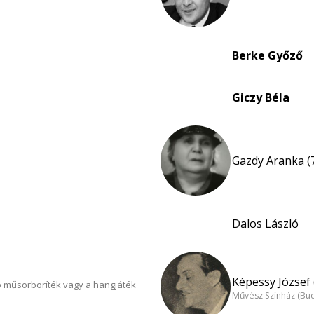
Berke Győző
Giczy Béla
Gazdy Aranka (
Dalos László
Képessy József 
 műsorboríték vagy a hangjáték
Művész Színház (Bu