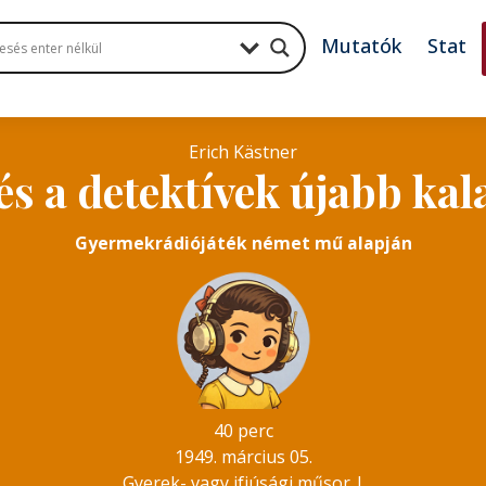
Mutatók
Stat
Erich Kästner
és a detektívek újabb kal
Gyermekrádiójáték német mű alapján
40 perc
1949. március 05.
Gyerek- vagy ifjúsági műsor
|