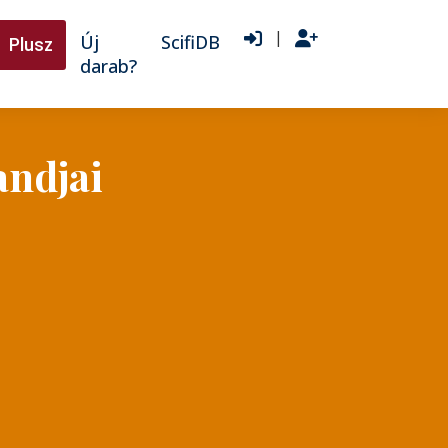
|
Új
ScifiDB
Plusz
darab?
andjai