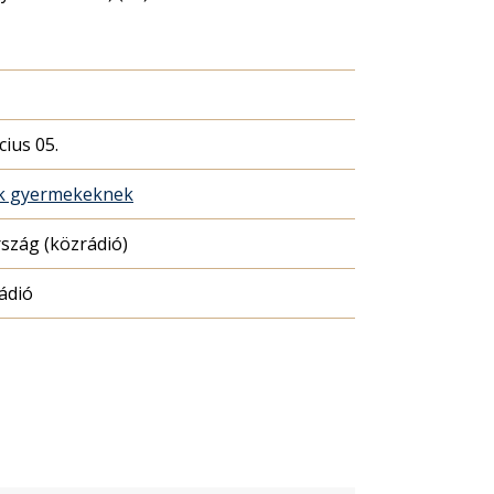
cius 05.
ék gyermekeknek
szág (közrádió)
ádió