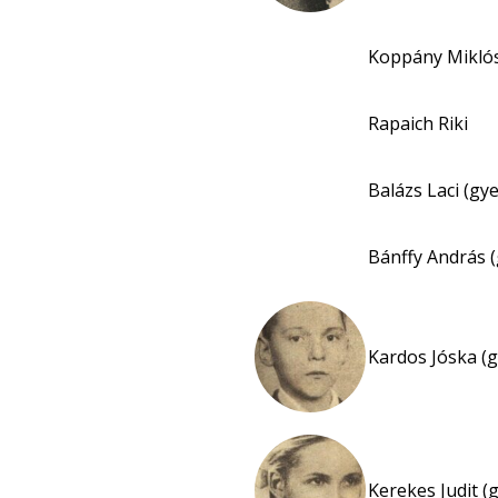
Koppány Mikló
Rapaich Riki
Balázs Laci (gy
Bánffy András 
Kardos Jóska (g
Kerekes Judit (