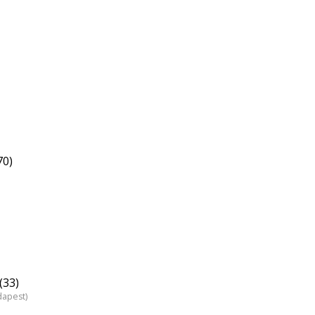
70)
(33)
dapest)