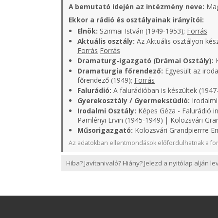
A bemutató idején az intézmény neve:
Mag
Ekkor a rádió és osztályainak irányítói:
Elnök:
Szirmai István (1949-1953);
Forrás
Aktuális osztály:
Az Aktuális osztályon kés
Forrás
Forrás
Dramaturg-igazgató (Drámai Osztály):
K
Dramaturgia főrendező:
Egyesült az iroda
főrendező (1949);
Forrás
Falurádió:
A falurádióban is készültek (1947
Gyerekosztály / Gyermekstúdió:
Irodalmi
Irodalmi Osztály:
Képes Géza - Falurádió in
Pamlényi Ervin (1945-1949) | Kolozsvári Gra
Műsorigazgató:
Kolozsvári Grandpierrre Em
Az adatokban ellentmondások előfordulhatnak a for
Hiba? Javítanivaló? Hiány? Jelezd a nyitólap alján l