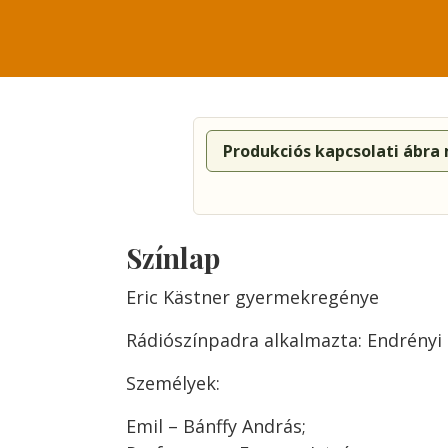
Produkciós kapcsolati ábra
Színlap
Eric Kästner gyermekregénye
Rádiószínpadra alkalmazta: Endrény
Személyek:
Emil – Bánffy András;