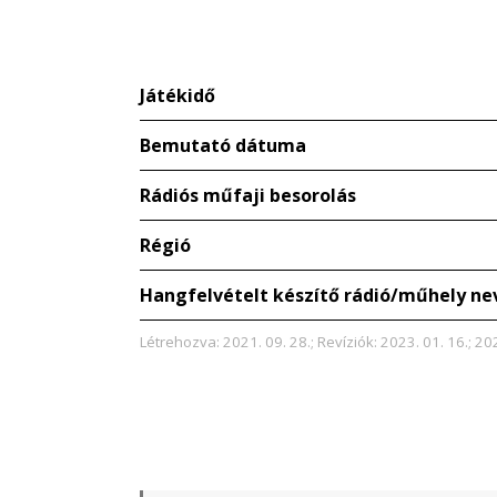
Játékidő
Bemutató dátuma
Rádiós műfaji besorolás
Régió
Hangfelvételt készítő rádió/műhely ne
Létrehozva: 2021. 09. 28.; Revíziók: 2023. 01. 16.; 20