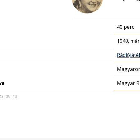
40 perc
1949. már
Rádióját
Magyaror
ve
Magyar R
23. 09. 13.