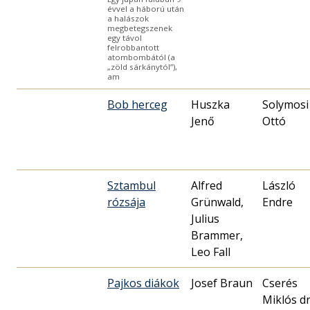
évvel a háború után
a halászok
megbetegszenek
egy távol
felrobbantott
atombombától (a
„zöld sárkánytól”),
am
Bob herceg
Huszka
Solymosi
Jenő
Ottó
Sztambul
Alfred
László
rózsája
Grünwald,
Endre
Julius
Brammer,
Leo Fall
Pajkos diákok
Josef Braun
Cserés
Miklós dr