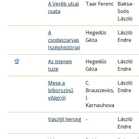
A Veréb utcai
Taar Ferenc
Baksa-
csata
Soós
László
A
Hegedűs
László
csodaszarvas
Géza
Endre
(széphistória)
🏆
Az istenek
Hegedűs
László
tüze
Géza
Endre
Mese a
C.
László
bíborszínű
Brauszevics,
Endre
világról
I.
Karnauhova
Vaszijil herceg
-
László
Endre