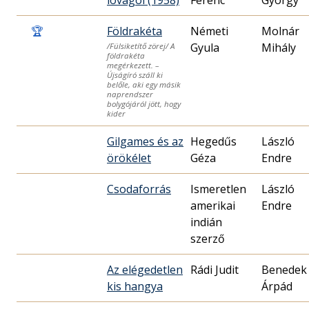
lovagol (1958)
Ferenc
György
🏆
Földrakéta
Németi
Molnár
Gyula
Mihály
/Fülsiketítő zörej/ A
földrakéta
megérkezett. –
Újságíró száll ki
belőle, aki egy másik
naprendszer
bolygójáról jött, hogy
kider
Gilgames és az
Hegedűs
László
örökélet
Géza
Endre
Csodaforrás
Ismeretlen
László
amerikai
Endre
indián
szerző
Az elégedetlen
Rádi Judit
Benedek
kis hangya
Árpád