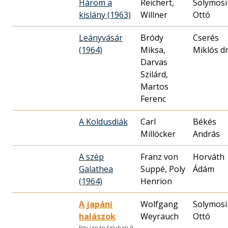
Három a
Reichert,
Solymosi
kislány (1963)
Willner
Ottó
Leányvásár
Bródy
Cserés
(1964)
Miksa,
Miklós dr
Darvas
Szilárd,
Martos
Ferenc
A Koldusdiák
Carl
Békés
Millöcker
András
A szép
Franz von
Horváth
Galathea
Suppé, Poly
Ádám
(1964)
Henrion
A japáni
Wolfgang
Solymosi
halászok
Weyrauch
Ottó
Egy japán faluban 9