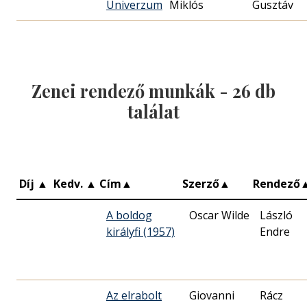
Univerzum
Miklós
Gusztáv
Zenei rendező munkák -
26
db
találat
Díj
▲
Kedv.
▲
Cím
▲
Szerző
▲
Rendező
A boldog
Oscar Wilde
László
királyfi (1957)
Endre
Az elrabolt
Giovanni
Rácz