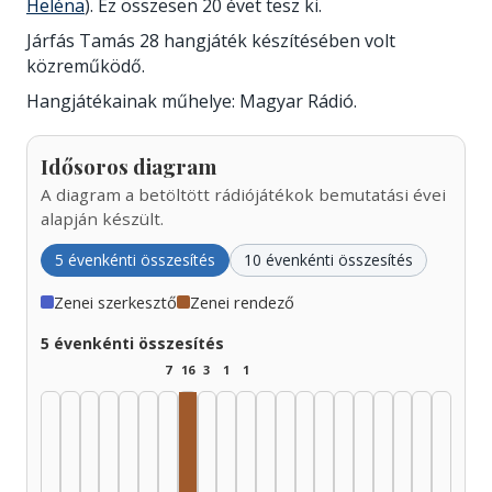
Heléna
). Ez összesen 20 évet tesz ki.
Járfás Tamás 28 hangjáték készítésében volt
közreműködő.
Hangjátékainak műhelye: Magyar Rádió.
Idősoros diagram
A diagram a betöltött rádiójátékok bemutatási évei
alapján készült.
5 évenkénti összesítés
10 évenkénti összesítés
Zenei szerkesztő
Zenei rendező
5 évenkénti összesítés
7
16
3
1
1
Zenei rendező, 1960–1964: 14