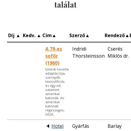
találat
Díj
▲
Kedv.
▲
Cím
▲
Szerző
▲
Rendező
▲
A 79-es
Indridi
Cserés
sofőr
Thorsteinsson
Miklós dr.
(1960)
Izlandi novella
adaptációja,
szereplői
taxisofőrök,
és egy nő,
valamint
amerikai
katonák. Az
amerikai
katonák
régeszeges,
nőző,
🔈
Hotel
Gyárfás
Barlay