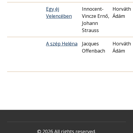
Egy éj
Innocent-
Horváth
Velencében
Vincze Ernő,
Ádám
Johann
Strauss
A szép Heléna
Jacques
Horváth
Offenbach
Ádám
© 2026 All rights reserved.