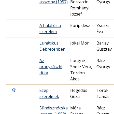
asszony (1957)
Boccaccio,
György
Romhányi
József
A halál és a
Euripidész
Zsurzs
szerelem
Éva
Lunátikus
Jókai Mór
Barlay
Debrecenben
Gusztáv
Az
Lungné
Rácz
aranyzászló
Sherz Vera,
György
titka
Tordon
Ákos
🏆
Szép
Hegedűs
Török
szerelmek
Géza
Tamás
Sündisznócska
Móra
Rácz