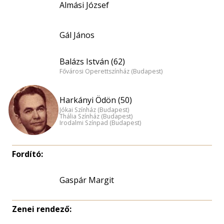
Almási József
Gál János
Balázs István (62)
Fővárosi Operettszínház (Budapest)
Harkányi Ödön (50)
Jókai Színház (Budapest)
Thália Színház (Budapest)
Irodalmi Színpad (Budapest)
Fordító:
Gaspár Margit
Zenei rendező: