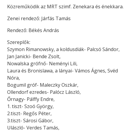
Közreműködik az MRT szimf. Zenekara és énekkara.
Zenei rendező: Járfás Tamás
Rendező: Békés András
Szereplők:
Szymon Rimanowsky, a koldusdiák- Palcsó Sándor,
Jan Janicki- Bende Zsolt,
Nowalska grófnő- Neményi Lili,
Laura és Bronislawa, a lányai- Vámos Ágnes, Svéd
Nóra,
Bogumil gróf- Maleczky Oszkár,
Ollendorf ezredes- Palócz László,
Őrnagy- Pálffy Endre,
1. tiszt- Szoó György,
2.tiszt- Regős Péter,
3.tiszt- Sárosi Gábor,
Ulászló- Verdes Tamás,