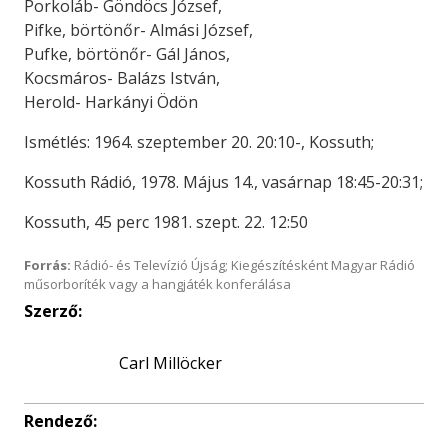
Porkoláb- Göndöcs József,
Pifke, börtönőr- Almási József,
Pufke, börtönőr- Gál János,
Kocsmáros- Balázs István,
Herold- Harkányi Ödön
Ismétlés: 1964. szeptember 20. 20:10-, Kossuth;
Kossuth Rádió, 1978. Május 14., vasárnap 18:45-20:31;
Kossuth, 45 perc 1981. szept. 22. 12:50
Forrás:
Rádió- és Televízió Újság; Kiegészítésként Magyar Rádió
műsorboríték vagy a hangjáték konferálása
Szerző:
Carl Millöcker
Rendező: