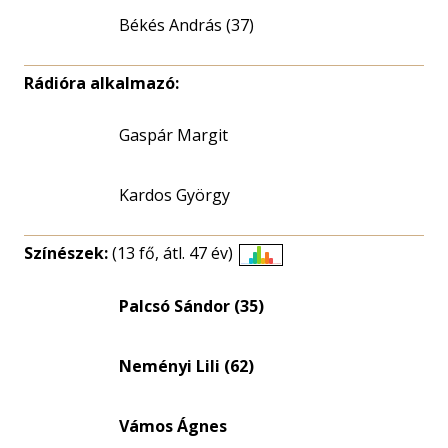
Békés András (37)
Rádióra alkalmazó:
Gaspár Margit
Kardos György
Színészek:
(13 fő, átl. 47 év)
Életkori
eloszlás
Palcsó Sándor (35)
nagyítása
Neményi Lili (62)
Vámos Ágnes