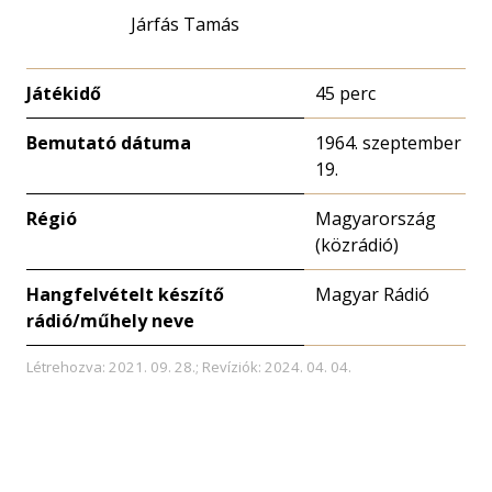
Járfás Tamás
Játékidő
45 perc
Bemutató dátuma
1964. szeptember
19.
Régió
Magyarország
(közrádió)
Hangfelvételt készítő
Magyar Rádió
rádió/műhely neve
Létrehozva: 2021. 09. 28.; Revíziók: 2024. 04. 04.