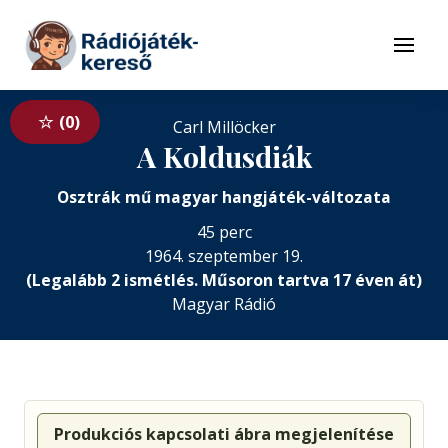
Tovább a navigációhoz
Tovább a tartalomhoz
Menü
0
Carl Millöcker
A Koldusdiák
Osztrák mű magyar hangjáték-változata
45 perc
1964. szeptember 19.
(Legalább 2 ismétlés. Műsoron tartva 17 éven át)
Magyar Rádió
Produkciós kapcsolati ábra megjelenítése