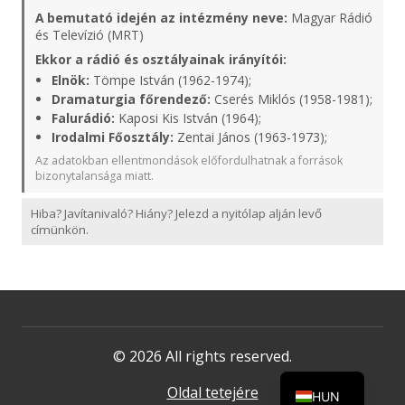
A bemutató idején az intézmény neve:
Magyar Rádió
és Televízió (MRT)
Ekkor a rádió és osztályainak irányítói:
Elnök:
Tömpe István (1962-1974);
Dramaturgia főrendező:
Cserés Miklós (1958-1981);
Falurádió:
Kaposi Kis István (1964);
Irodalmi Főosztály:
Zentai János (1963-1973);
Az adatokban ellentmondások előfordulhatnak a források
bizonytalansága miatt.
Hiba? Javítanivaló? Hiány? Jelezd a nyitólap alján levő
címünkön.
© 2026 All rights reserved.
Oldal tetejére
HUN