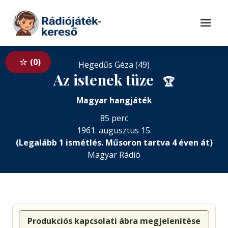
Tovább a navigációhoz
Tovább a tartalomhoz
Menü
0
Hegedűs Géza (49)
Az istenek tüze
🏆
Magyar hangjáték
85 perc
1961. augusztus 15.
(Legalább 1 ismétlés. Műsoron tartva 4 éven át)
Magyar Rádió
Produkciós kapcsolati ábra megjelenítése