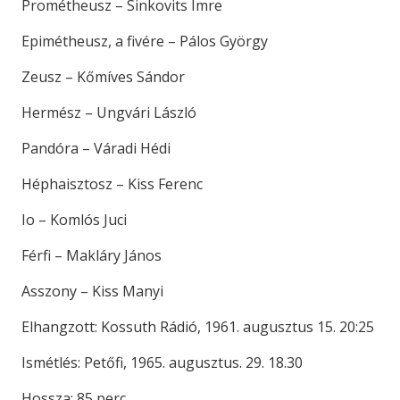
Prométheusz – Sinkovits Imre
Epimétheusz, a fivére – Pálos György
Zeusz – Kőmíves Sándor
Hermész – Ungvári László
Pandóra – Váradi Hédi
Héphaisztosz – Kiss Ferenc
Io – Komlós Juci
Férfi – Makláry János
Asszony – Kiss Manyi
Elhangzott: Kossuth Rádió, 1961. augusztus 15. 20:25
Ismétlés: Petőfi, 1965. augusztus. 29. 18.30
Hossza: 85 perc