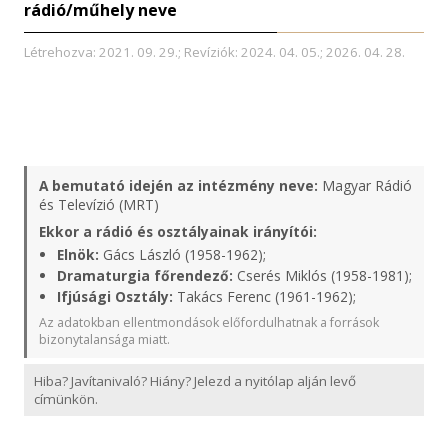
rádió/műhely neve
Létrehozva: 2021. 09. 29.; Revíziók: 2024. 04. 05.; 2026. 04. 28.
A bemutató idején az intézmény neve:
Magyar Rádió
és Televízió (MRT)
Ekkor a rádió és osztályainak irányítói:
Elnök:
Gács László (1958-1962);
Dramaturgia főrendező:
Cserés Miklós (1958-1981);
Ifjúsági Osztály:
Takács Ferenc (1961-1962);
Az adatokban ellentmondások előfordulhatnak a források
bizonytalansága miatt.
Hiba? Javítanivaló? Hiány? Jelezd a nyitólap alján levő
címünkön.