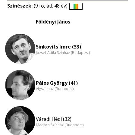
Színészek:
(9 fő, átl. 48 év)
Életkori
eloszlás
Földényi János
nagyítása
Sinkovits Imre (33)
József Attila Színház (Budapest)
Pálos György (41)
Vígszínház (Budapest)
Váradi Hédi (32)
Madách Színház (Budapest)