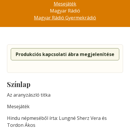
Mesejáték
Magyar Rádió
Magyar Rádió Gyermekrádió
Produkciós kapcsolati ábra megjelenítése
Színlap
Az aranyzászló titka
Mesejáték
Hindu népmeséből írta: Lungné Sherz Vera és
Tordon Ákos