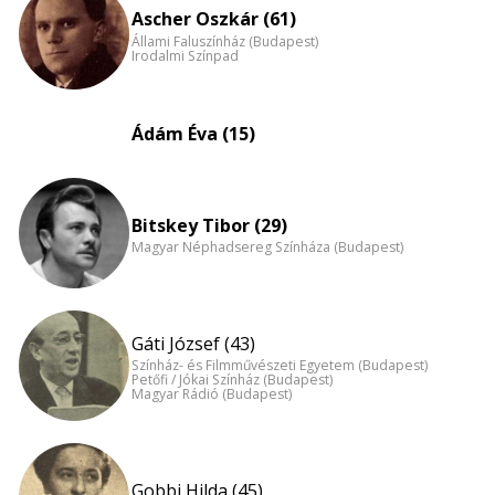
nagyítása
Ascher Oszkár (61)
Állami Faluszínház (Budapest)
Irodalmi Színpad
Ádám Éva (15)
Bitskey Tibor (29)
Magyar Néphadsereg Színháza (Budapest)
Gáti József (43)
Színház- és Filmművészeti Egyetem (Budapest)
Petőfi / Jókai Színház (Budapest)
Magyar Rádió (Budapest)
Gobbi Hilda (45)