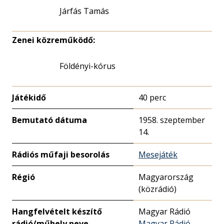
Járfás Tamás
Zenei közreműködő:
Földényi-kórus
Játékidő
40 perc
Bemutató dátuma
1958. szeptember
14.
Rádiós műfaji besorolás
Mesejáték
Régió
Magyarország
(közrádió)
Hangfelvételt készítő
Magyar Rádió
rádió/műhely neve
Magyar Rádió