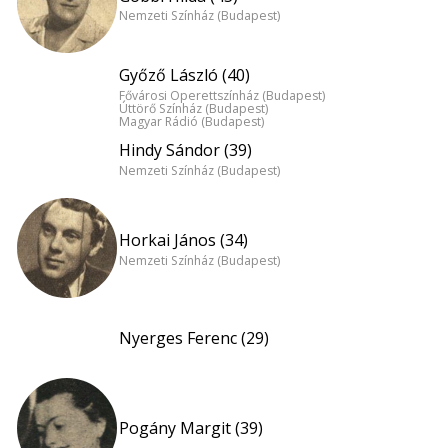
Nemzeti Színház (Budapest)
Győző László (40)
Fővárosi Operettszínház (Budapest)
Úttörő Színház (Budapest)
Magyar Rádió (Budapest)
Hindy Sándor (39)
Nemzeti Színház (Budapest)
Horkai János (34)
Nemzeti Színház (Budapest)
Nyerges Ferenc (29)
Pogány Margit (39)