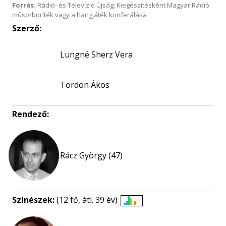
Forrás:
Rádió- és Televízió Újság; Kiegészítésként Magyar Rádió
műsorboríték vagy a hangjáték konferálása
Szerző:
Lungné Sherz Vera
Tordon Ákos
Rendező:
Rácz György (47)
Színészek:
(12 fő, átl. 39 év)
Életkori
eloszlás