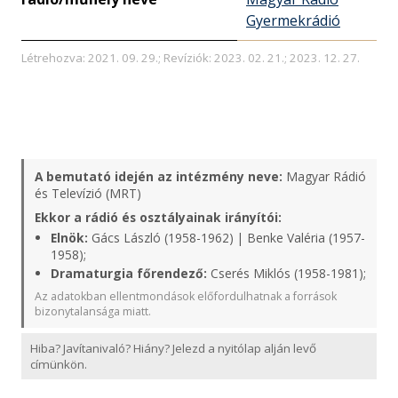
Gyermekrádió
Létrehozva: 2021. 09. 29.; Revíziók: 2023. 02. 21.; 2023. 12. 27.
A bemutató idején az intézmény neve:
Magyar Rádió
és Televízió (MRT)
Ekkor a rádió és osztályainak irányítói:
Elnök:
Gács László (1958-1962) | Benke Valéria (1957-
1958);
Dramaturgia főrendező:
Cserés Miklós (1958-1981);
Az adatokban ellentmondások előfordulhatnak a források
bizonytalansága miatt.
Hiba? Javítanivaló? Hiány? Jelezd a nyitólap alján levő
címünkön.