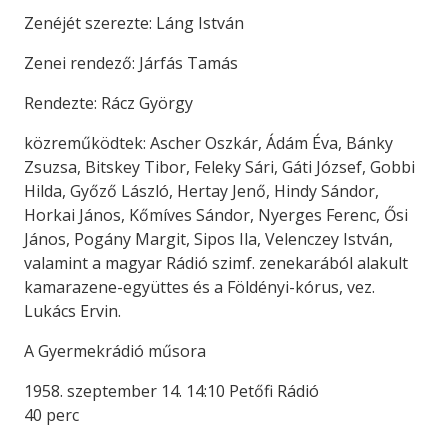
Zenéjét szerezte: Láng István
Zenei rendező: Járfás Tamás
Rendezte: Rácz György
közreműködtek: Ascher Oszkár, Ádám Éva, Bánky
Zsuzsa, Bitskey Tibor, Feleky Sári, Gáti József, Gobbi
Hilda, Győző László, Hertay Jenő, Hindy Sándor,
Horkai János, Kőmíves Sándor, Nyerges Ferenc, Ősi
János, Pogány Margit, Sipos Ila, Velenczey István,
valamint a magyar Rádió szimf. zenekarából alakult
kamarazene-együttes és a Földényi-kórus, vez.
Lukács Ervin.
A Gyermekrádió műsora
1958. szeptember 14. 14:10 Petőfi Rádió
40 perc