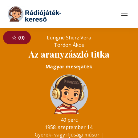
Tovább a navigációhoz
Tovább a tartalomhoz
Menü
0
Lungné Sherz Vera
Tordon Ákos
Az aranyzászló titka
Magyar mesejáték
40 perc
1958. szeptember 14.
Gyerek- vagy ifjúsági műsor
|