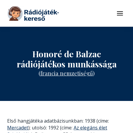
Tovább a navigációhoz
Tovább a tartalomhoz
Menü
Honoré de Balzac
rádiójátékos munkássága
(
francia nemzetiségű
)
Első hangjátéka adatbázisunkban: 1938 (címe:
Mercadet
); utolsó: 1992 (címe:
Az elegáns élet