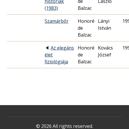
históriák
de
László
(1983)
Balzac
Szamárbőr
Honoré
Lányi
19
de
István
Balzac
🔈
Az elegáns
Honoré
Kovács
19
élet
de
József
fiziológiája
Balzac
© 2026 All rights reserved.