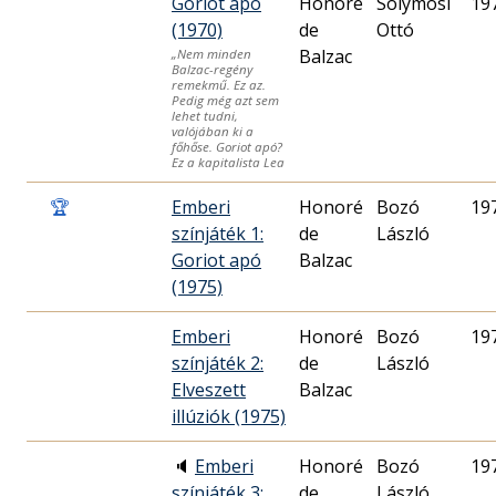
Goriot apó
Honoré
Solymosi
19
(1970)
de
Ottó
Balzac
„Nem minden
Balzac-regény
remekmű. Ez az.
Pedig még azt sem
lehet tudni,
valójában ki a
főhőse. Goriot apó?
Ez a kapitalista Lea
🏆
Emberi
Honoré
Bozó
19
színjáték 1:
de
László
Goriot apó
Balzac
(1975)
Emberi
Honoré
Bozó
19
színjáték 2:
de
László
Elveszett
Balzac
illúziók (1975)
🔈
Emberi
Honoré
Bozó
19
színjáték 3:
de
László