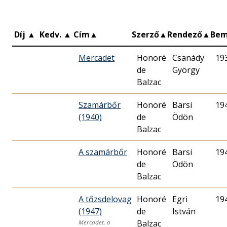
Díj
▲
Kedv.
▲
Cím
▲
Szerző
▲
Rendező
▲
Bem
Mercadet
Honoré
Csanády
19
de
György
Balzac
Szamárbőr
Honoré
Barsi
19
(1940)
de
Ödön
Balzac
A szamárbőr
Honoré
Barsi
19
de
Ödön
Balzac
A tőzsdelovag
Honoré
Egri
19
(1947)
de
István
Balzac
Mercadet, a