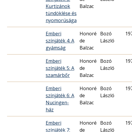
Kurtizánok
Balzac
tündöklése és
nyomorúsága
Emberi
Honoré
Bozó
19
színjáték 4: A
de
László
gyámság
Balzac
Emberi
Honoré
Bozó
19
színjáték 5: A
de
László
szamárbőr
Balzac
Emberi
Honoré
Bozó
19
színjáték 6: A
de
László
Nucingen-
Balzac
ház
Emberi
Honoré
Bozó
19
színjáték 7:
de
László