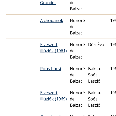
Grandet
de
Balzac
A chouanok
Honoré
-
19
de
Balzac
Elveszett
Honoré
Déri Éva
19
illúziók (1961)
de
Balzac
Pons bácsi
Honoré
Baksa-
19
de
Soós
Balzac
László
Elveszett
Honoré
Baksa-
19
illúziók (1969)
de
Soós
Balzac
László