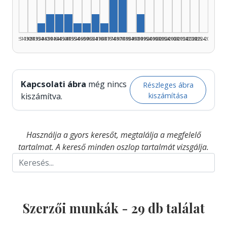
Szerző, 1980–1984: 5
Szerző, 1940–1944: 2
Szerző, 1945–1949: 2
Szerző, 1950–1954: 2
Szerző, 1965–1969: 2
Szerző, 1990–1994: 2
Szerző, 1935–1939: 1
Szerző, 1955–1959: 1
Szerző, 1960–1964: 1
Szerző, 1970–1974: 1
1925–1929
1930–1934
1935–1939
1940–1944
1945–1949
1950–1954
1955–1959
1960–1964
1965–1969
1970–1974
1975–1979
1980–1984
1985–1989
1990–1994
1995–1999
2000–2004
2005–2009
2010–2014
2015–2019
2020–2024
2025–2026
Kapcsolati ábra
még nincs
Részleges ábra
kiszámítása
kiszámítva.
Használja a gyors keresőt, megtalálja a megfelelő
tartalmat. A kereső minden oszlop tartalmát vizsgálja.
Szerzői munkák -
29
db találat