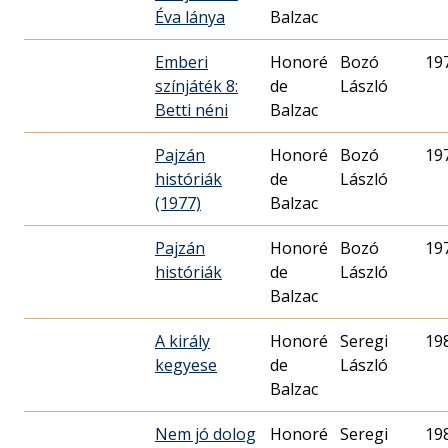
Éva lánya
Balzac
Emberi
Honoré
Bozó
19
színjáték 8:
de
László
Betti néni
Balzac
Pajzán
Honoré
Bozó
19
históriák
de
László
(1977)
Balzac
Pajzán
Honoré
Bozó
19
históriák
de
László
Balzac
A király
Honoré
Seregi
19
kegyese
de
László
Balzac
Nem jó dolog
Honoré
Seregi
19