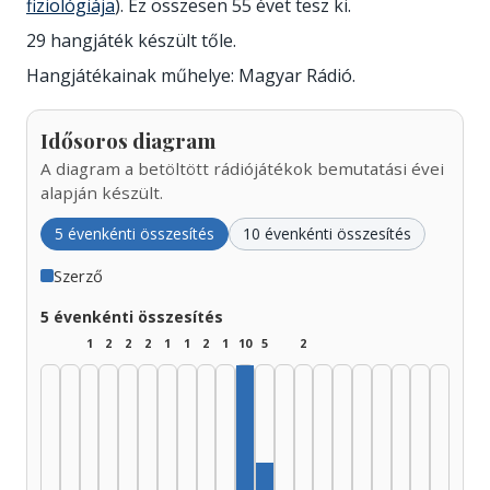
fiziológiája
). Ez összesen 55 évet tesz ki.
29 hangjáték készült tőle.
Hangjátékainak műhelye: Magyar Rádió.
Idősoros diagram
A diagram a betöltött rádiójátékok bemutatási évei
alapján készült.
5 évenkénti összesítés
10 évenkénti összesítés
Szerző
5 évenkénti összesítés
1
2
2
2
1
1
2
1
10
5
2
Szerző, 1975–1979: 10