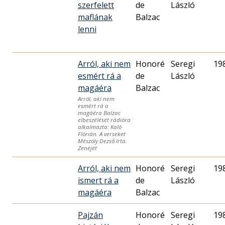
szerfelett
de
László
maflának
Balzac
lenni
Arról, aki nem
Honoré
Seregi
19
esmért rá a
de
László
magáéra
Balzac
Arról, aki nem
esmért rá a
magáéra Balzac
elbeszélését rádióra
alkalmazta: Kaló
Flórián. A verseket
Mészöly Dezső írta.
Zenéjét
Arról, aki nem
Honoré
Seregi
19
ismert rá a
de
László
magáéra
Balzac
Pajzán
Honoré
Seregi
19