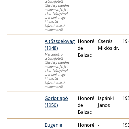
csődbejutott
tőzsdespekuláns
milliomos férjet
akar leányának
szerezni, hogy
hitelezőit
kifizethesse. A
milliomosról
A tőzsdelovag
Honoré
Cserés
19
(1948)
de
Miklós dr.
Balzac
Mercadet, a
csődbejutott
tőzsdespekuláns
milliomos férjet
akar leányának
szerezni, hogy
hitelezőit
kifizethesse. A
milliomosról
Goriot apó
Honoré
Ispánki
19
(1950)
de
János
Balzac
Eugenie
Honoré
-
19