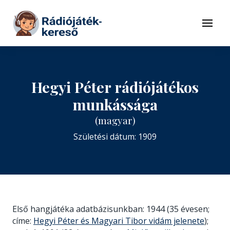
Tovább a navigációhoz
Tovább a tartalomhoz
Menü
Hegyi Péter rádiójátékos
munkássága
(magyar)
Születési dátum: 1909
Első hangjátéka adatbázisunkban: 1944 (35 évesen;
címe:
Hegyi Péter és Magyari Tibor vidám jelenete
);