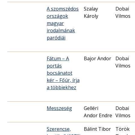
A szomszédos
Szalay
Dobai
országok
Károly
Vilmos
magyar
irodalmának
paródiái
Fátum – A
Bajor Andor
Dobai
portás
Vilmos
bocsánatot
kér – Főúr, írja
a többiekhez
Messzeség
Gelléri
Dobai
Andor Endre
Vilmos
Szerencse,
Bálint Tibor
Török