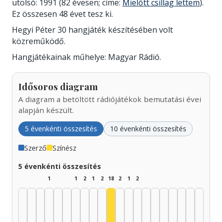
utolsó: 1991 (82 évesen; címe:
Mielőtt csillag lettem
).
Ez összesen 48 évet tesz ki.
Hegyi Péter 30 hangjáték készítésében volt
közreműködő.
Hangjátékainak műhelye: Magyar Rádió.
Idősoros diagram
A diagram a betöltött rádiójátékok bemutatási évei
alapján készült.
5 évenkénti összesítés
10 évenkénti összesítés
Szerző
Színész
5 évenkénti összesítés
1
1
2
1
2
18
2
1
2