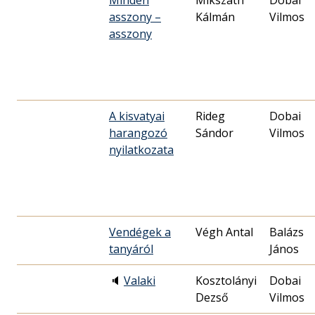
Minden
Mikszáth
Dobai
asszony –
Kálmán
Vilmos
asszony
A kisvatyai
Rideg
Dobai
harangozó
Sándor
Vilmos
nyilatkozata
Vendégek a
Végh Antal
Balázs
tanyáról
János
🔈
Valaki
Kosztolányi
Dobai
Dezső
Vilmos