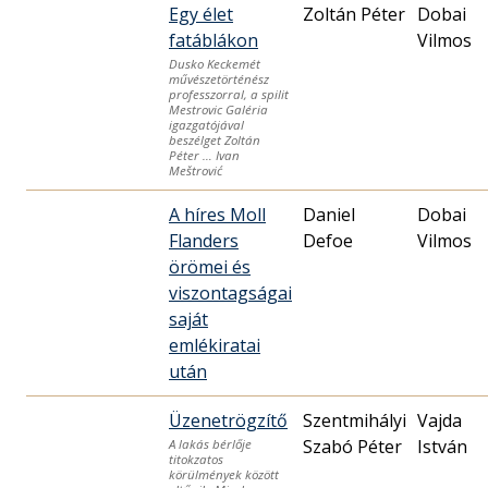
Egy élet
Zoltán Péter
Dobai
fatáblákon
Vilmos
Dusko Keckemét
művészetörténész
professzorral, a spilit
Mestrovic Galéria
igazgatójával
beszélget Zoltán
Péter … Ivan
Meštrović
A híres Moll
Daniel
Dobai
Flanders
Defoe
Vilmos
örömei és
viszontagságai
saját
emlékiratai
után
Üzenetrögzítő
Szentmihályi
Vajda
Szabó Péter
István
A lakás bérlője
titokzatos
körülmények között