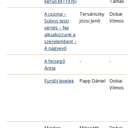
kerülj el! (1976)
Tamás
A csizma –
Tersánszky
Dobai
Súlyos testi
Józsi Jenő
Vilmos
sértés – Ne
alkudozzunk a
szerelemben! –
A nagyevő
A fecsegő
-
-
Anna
Fürdői levelek
Papp Dániel
Dobai
Vilmos