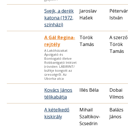
Svejk, a derék
Jaroslav
Pétervár
katona (1972,
Hašek
István
színházi)
A Gál Regina-
Török
A szerző
rejtély
Tamás
Török
Tamás
A Lakóházakat
Ápolgató és
Bontogató illetve
Robbantgató Intézet
(röviden: LÁBIRINT/
büféje kongott az
ürességről. Az
Uborka utca
Kovács János
Illés Béla
Dobai
télikabátja
Vilmos
A kételkedő
Mihail
Balázs
kiskirály
Szaltikov-
János
Scsedrin