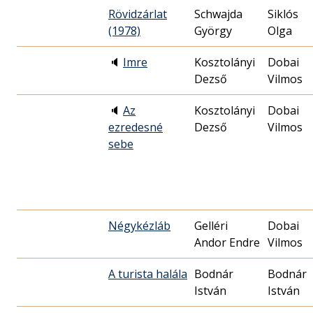
Rövidzárlat
Schwajda
Siklós
(1978)
György
Olga
🔈
Imre
Kosztolányi
Dobai
Dezső
Vilmos
🔈
Az
Kosztolányi
Dobai
ezredesné
Dezső
Vilmos
sebe
Négykézláb
Gelléri
Dobai
Andor Endre
Vilmos
A turista halála
Bodnár
Bodnár
István
István