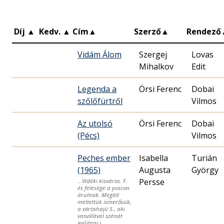
Díj
▲
Kedv.
▲
Cím
▲
Szerző
▲
Rendező
Vidám Álom
Szergej
Lovas
Mihalkov
Edit
Legenda a
Örsi Ferenc
Dobai
szőlőfürtről
Vilmos
Az utolsó
Örsi Ferenc
Dobai
(Pécs)
Vilmos
Peches ember
Isabella
Turián
(1965)
Augusta
György
Persse
…Vidéki kisváros. F.
és felesége a piacon
árulnak. Megáll
mellettük ismerősük,
a vöröshajú S., aki
vasvillával szénát
gyűjteni i