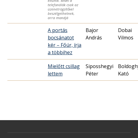
eltűnik. Mivel a
telefonálók csak az
üzenetrögzítővel
beszélgethetnek,
arra mondjá
A portás
Bajor
Dobai
bocsánatot
András
Vilmos
kér – Főúr, írja
a többihez
Mielőtt csillag
Siposshegyi
Boldogh
lettem
Péter
Kató