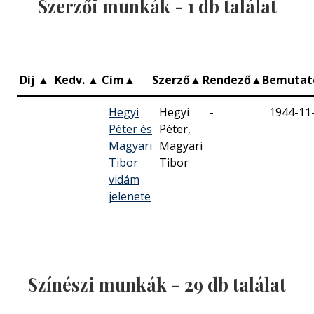
Szerzői munkák -
1
db találat
Díj
▲
Kedv.
▲
Cím
▲
Szerző
▲
Rendező
▲
Bemuta
Hegyi
Hegyi
-
1944-11
Péter és
Péter,
Magyari
Magyari
Tibor
Tibor
vidám
jelenete
Színészi munkák -
29
db találat