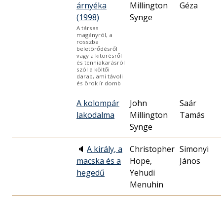
árnyéka
Millington
Géza
(1998)
Synge
A társas
magányról, a
rosszba
beletörődésről
vagy a kitörésről
és tenniakarásról
szól a költői
darab, ami távoli
és örök ír domb
A kolompár
John
Saár
lakodalma
Millington
Tamás
Synge
🔈
A király, a
Christopher
Simonyi
macska és a
Hope,
János
hegedű
Yehudi
Menuhin