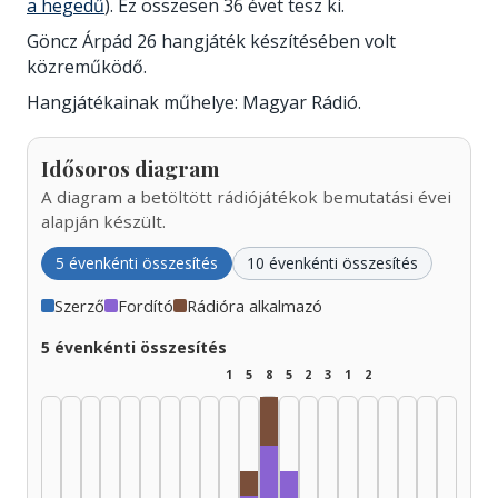
a hegedű
). Ez összesen 36 évet tesz ki.
Göncz Árpád 26 hangjáték készítésében volt
közreműködő.
Hangjátékainak műhelye: Magyar Rádió.
Idősoros diagram
A diagram a betöltött rádiójátékok bemutatási évei
alapján készült.
5 évenkénti összesítés
10 évenkénti összesítés
Szerző
Fordító
Rádióra alkalmazó
5 évenkénti összesítés
1
5
8
5
2
3
1
2
Rádióra alkalmazó, 1980–19
Rádióra alkalmazó, 1975–1979
Fordító, 1980–1984: 3