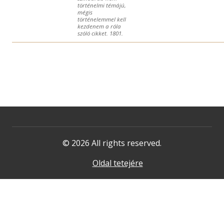
történelmi témájú,
mégis
történelemmel kell
kezdenem a róla
szóló cikket. 1801.
© 2026 All rights reserved.
Oldal tetejére