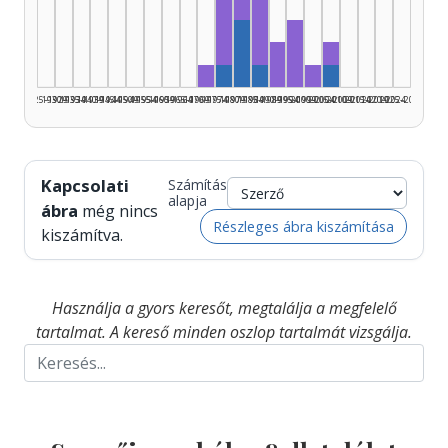
Fordító, 1985–1989: 4
Fordító, 1975–1979: 3
Szerző, 1980–1984: 3
Fordító, 1995–1999: 
Fordító, 2005–2
Fordító, 1990–1994: 2
Fordító, 1970–1974: 1
Szerző, 1975–1979: 1
Szerző, 1985–1989: 1
Fordító, 2000–200
Szerző, 2005–20
1925–1929
1930–1934
1935–1939
1940–1944
1945–1949
1950–1954
1955–1959
1960–1964
1965–1969
1970–1974
1975–1979
1980–1984
1985–1989
1990–1994
1995–1999
2000–2004
2005–2009
2010–2014
2015–2019
2020–2024
2025–2026
Kapcsolati
Számítás
alapja
ábra
még nincs
Részleges ábra kiszámítása
kiszámítva.
Használja a gyors keresőt, megtalálja a megfelelő
tartalmat. A kereső minden oszlop tartalmát vizsgálja.