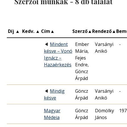
Szerzői munkák -
8
db találat
Díj
▲
Kedv.
▲
Cím
▲
Szerző
▲
Rendező
▲
Bem
🔈
Mindent
Ember
Varsányi
-
késve – Vonó
Mária,
Anikó
Ignácz –
Fejes
Hazaérkezés
Endre,
Göncz
Árpád
🔈
Mindig
Göncz
Varsányi
-
késve
Árpád
Anikó
Magyar
Göncz
Dömölky
197
Médeia
Árpád
János