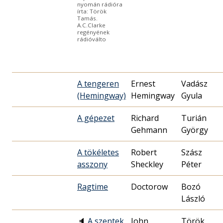
nyomán rádióra
írta: Török
Tamás.
A.C.Clarke
regényének
rádióválto
A tengeren
Ernest
Vadász
(Hemingway)
Hemingway
Gyula
A gépezet
Richard
Turián
Gehmann
György
A tökéletes
Robert
Szász
asszony
Sheckley
Péter
Ragtime
Doctorow
Bozó
László
🔈
A szentek
John
Török