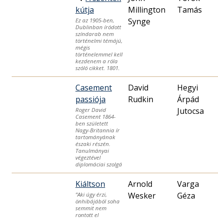
kútja
Millington
Tamás
Synge
Ez az 1905-ben,
Dublinban íródott
színdarab nem
történelmi témájú,
mégis
történelemmel kell
kezdenem a róla
szóló cikket. 1801.
Casement
David
Hegyi
passiója
Rudkin
Árpád
Jutocsa
Roger David
Casement 1864-
ben született
Nagy-Britannia ír
tartományának
északi részén.
Tanulmányai
végeztével
diplomáciai szolgá
Kiáltson
Arnold
Varga
Wesker
Géza
”Aki úgy érzi,
önhibájából soha
semmit nem
rontott el