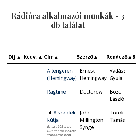
Rádióra alkalmazói munkák -
3
db találat
Díj
▲
Kedv.
▲
Cím
▲
Szerző
▲
Rendező
▲
B
A tengeren
Ernest
Vadász
(Hemingway)
Hemingway
Gyula
Ragtime
Doctorow
Bozó
László
🔈
A szentek
John
Török
kútja
Millington
Tamás
Synge
Ez az 1905-ben,
Dublinban íródott
színdarab nem