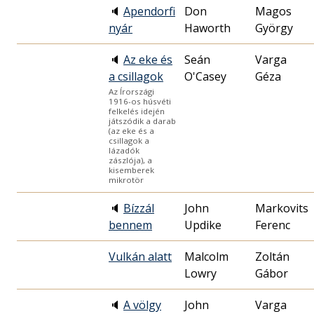
🔈
Apendorfi
Don
Magos
nyár
Haworth
György
🔈
Az eke és
Seán
Varga
a csillagok
O'Casey
Géza
Az Írországi
1916-os húsvéti
felkelés idején
játszódik a darab
(az eke és a
csillagok a
lázadók
zászlója), a
kisemberek
mikrotör
🔈
Bízzál
John
Markovits
bennem
Updike
Ferenc
Vulkán alatt
Malcolm
Zoltán
Gábor
🔈
A völgy
John
Varga