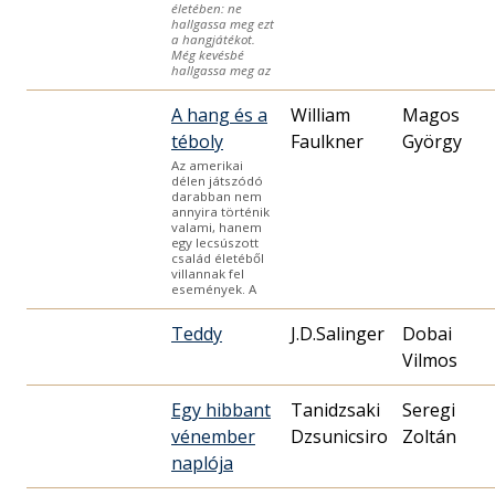
életében: ne
hallgassa meg ezt
a hangjátékot.
Még kevésbé
hallgassa meg az
A hang és a
William
Magos
téboly
Faulkner
György
Az amerikai
délen játszódó
darabban nem
annyira történik
valami, hanem
egy lecsúszott
család életéből
villannak fel
események. A
Teddy
J.D.Salinger
Dobai
Vilmos
Egy hibbant
Tanidzsaki
Seregi
vénember
Dzsunicsiro
Zoltán
naplója