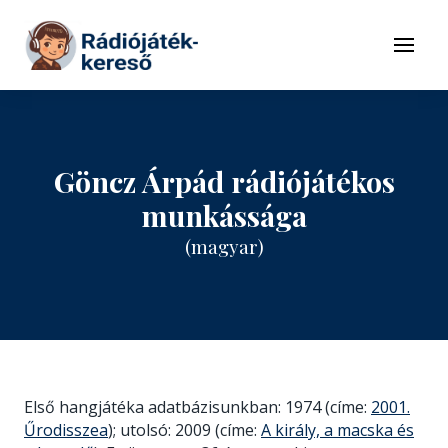
Tovább a navigációhoz
Tovább a tartalomhoz
Menü
Göncz Árpád rádiójátékos
munkássága
(magyar)
Első hangjátéka adatbázisunkban: 1974 (címe:
2001.
Űrodisszea
); utolsó: 2009 (címe:
A király, a macska és