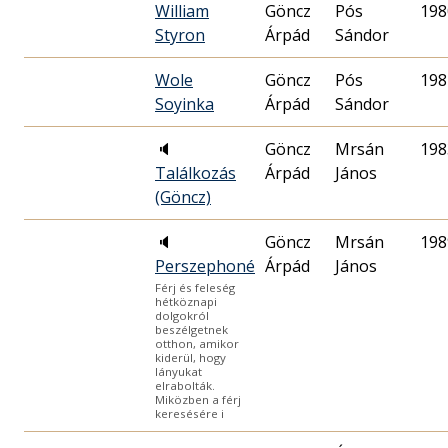
William
Göncz
Pós
198
Styron
Árpád
Sándor
Wole
Göncz
Pós
198
Soyinka
Árpád
Sándor
🔈
Göncz
Mrsán
198
Találkozás
Árpád
János
(Göncz)
🔈
Göncz
Mrsán
198
Perszephoné
Árpád
János
Férj és feleség
hétköznapi
dolgokról
beszélgetnek
otthon, amikor
kiderül, hogy
lányukat
elrabolták.
Miközben a férj
keresésére i