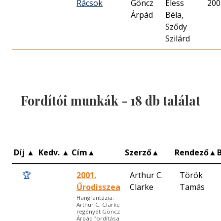
Rácsok
Göncz
Éless
200
Árpád
Béla,
Sződy
Szilárd
Fordítói munkák -
18
db találat
Díj
▲
Kedv.
▲
Cím
▲
Szerző
▲
Rendező
▲
🏆
2001.
Arthur C.
Török
Űrodisszea
Clarke
Tamás
Hangfantázia.
Arthur C. Clarke
regényét Göncz
Árpád fordítása