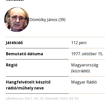
Dömölky János (39)
Játékidő
112 perc
Bemutató dátuma
1977. október 15.
Régió
Magyarország
(közrádió)
Hangfelvételt készítő
Magyar Rádió
rádió/műhely neve
Létrehozva: 2021. 09. 29.; Revíziók: 2024. 04. 05.