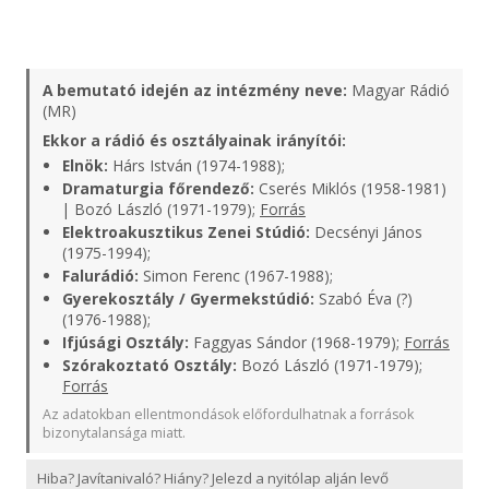
A bemutató idején az intézmény neve:
Magyar Rádió
(MR)
Ekkor a rádió és osztályainak irányítói:
Elnök:
Hárs István (1974-1988);
Dramaturgia főrendező:
Cserés Miklós (1958-1981)
| Bozó László (1971-1979);
Forrás
Elektroakusztikus Zenei Stúdió:
Decsényi János
(1975-1994);
Falurádió:
Simon Ferenc (1967-1988);
Gyerekosztály / Gyermekstúdió:
Szabó Éva (?)
(1976-1988);
Ifjúsági Osztály:
Faggyas Sándor (1968-1979);
Forrás
Szórakoztató Osztály:
Bozó László (1971-1979);
Forrás
Az adatokban ellentmondások előfordulhatnak a források
bizonytalansága miatt.
Hiba? Javítanivaló? Hiány? Jelezd a nyitólap alján levő