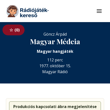
Tovább a navigációhoz
Tovább a tartalomhoz
Menü
0
Göncz Árpád
Magyar Médeia
Magyar hangjáték
112 perc
1977. október 15.
Magyar Rádió
Produkciós kapcsolati ábra megjelenítése