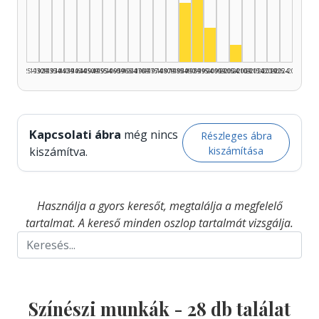
Színész, 1990–1994: 15
Színész, 1985–1989: 7
Színész, 1995–1999: 
Színész, 2005–2
1925–1929
1930–1934
1935–1939
1940–1944
1945–1949
1950–1954
1955–1959
1960–1964
1965–1969
1970–1974
1975–1979
1980–1984
1985–1989
1990–1994
1995–1999
2000–2004
2005–2009
2010–2014
2015–2019
2020–2024
2025–2026
Kapcsolati ábra
még nincs
Részleges ábra
kiszámítása
kiszámítva.
Használja a gyors keresőt, megtalálja a megfelelő
tartalmat. A kereső minden oszlop tartalmát vizsgálja.
Színészi munkák -
28
db találat