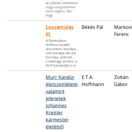
Az előadás általában
nagy szorgalommal
ment véghez. Kár,
hogy
Leszámolás
Békés Pál
Markovi
III.
Ferenc
A filmkritikus
férfihoz beállít
disszidens barátja,
volt barátja aki azt
mondja, üldözik.
Csakhogy amikor a
férfi barátnője is b
Murr Kandúr
E.T.A.
Zoltán
életszemlélete,
Hoffmann
Gábor
valamint
jelenetek
Johannes
Kreisler
karmester
életéből