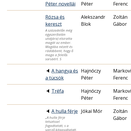
Péter novellái
Péter
Ferenc
Rózsa és
Alekszandr
Zoltán
kereszt
Blok
Gábor
A századelőn még
egyszer(talán
utoljára) elsiratta
magát az ember.
Magába nézett és
rádöbbent, hogy ő
maga a felelős
sorsáért. S
🔈
A hangya és
Hajnóczy
Markovi
a tücsök
Péter
Ferenc
🔈
Tréfa
Hajnóczy
Markovi
Péter
Ferenc
🔈
A hulla férje
Jókai Mór
Zoltán
Gábor
„A hulla férje
tetszéssel
fogadtatott, s a
szerző kitapsoltatott.