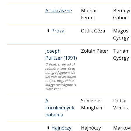
A cukrászné
Molnár
Berényi
Ferenc
Gábor
🔈
Próza
Ottlik Géza
Magos
György
Joseph
Zoltán Péter
Turián
Pulitzer (1991)
György
”A Pulitzer-díj sokak
számára ismerősen
hangzó fogalom, de
azt már kevesebben
tudják, hogy ehhez
Magyarországnak is
“köze van“ :
A
Somerset
Dobai
körülmények
Maugham
Vilmos
hatalma
🔈
Hajnóczy
Hajnóczy
Markovi