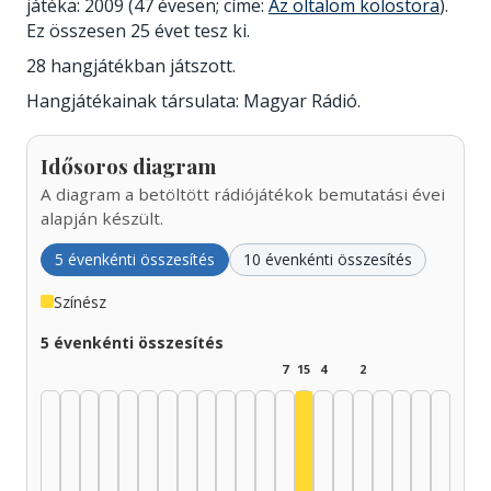
játéka: 2009 (47 évesen; címe:
Az oltalom kolostora
).
Ez összesen 25 évet tesz ki.
28 hangjátékban játszott.
Hangjátékainak társulata: Magyar Rádió.
Idősoros diagram
A diagram a betöltött rádiójátékok bemutatási évei
alapján készült.
5 évenkénti összesítés
10 évenkénti összesítés
Színész
5 évenkénti összesítés
7
15
4
2