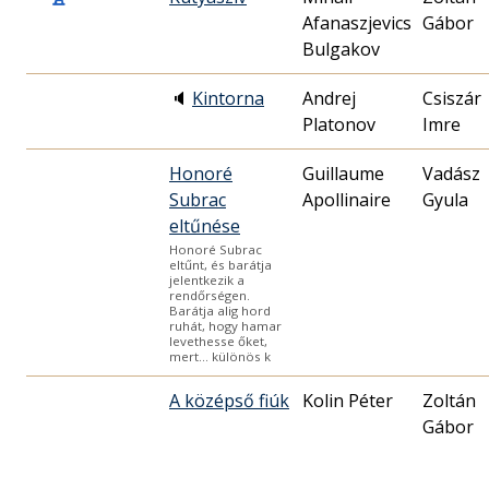
Afanaszjevics
Gábor
Bulgakov
🔈
Kintorna
Andrej
Csiszár
Platonov
Imre
Honoré
Guillaume
Vadász
Subrac
Apollinaire
Gyula
eltűnése
Honoré Subrac
eltűnt, és barátja
jelentkezik a
rendőrségen.
Barátja alig hord
ruhát, hogy hamar
levethesse őket,
mert… különös k
A középső fiúk
Kolin Péter
Zoltán
Gábor