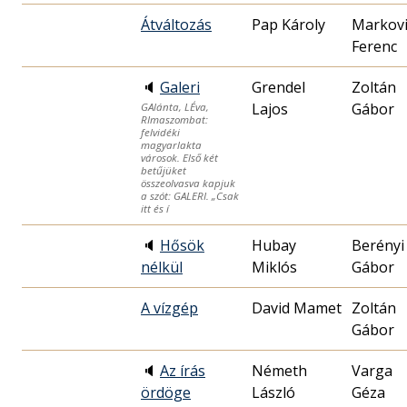
Átváltozás
Pap Károly
Markovi
Ferenc
🔈
Galeri
Grendel
Zoltán
Lajos
Gábor
GAlánta, LÉva,
RImaszombat:
felvidéki
magyarlakta
városok. Első két
betűjüket
összeolvasva kapjuk
a szót: GALERI. „Csak
itt és í
🔈
Hősök
Hubay
Berényi
nélkül
Miklós
Gábor
A vízgép
David Mamet
Zoltán
Gábor
🔈
Az írás
Németh
Varga
ördöge
László
Géza