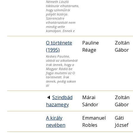
Németh László
többször elhatározta,
hogy színműírói
pályát lezárja.
Szerencsére
elhatározását nem
mindig vette
komolyan. Ennek e
O története
Pauline
Zoltán
(1995)
Réage
Gábor
Kedves Pauline,
abból az alkalomból
írok önnek, hogy a
Magyar Rádió be
fogja mutatni az O
történetét. Írok
önnek, pedig sokan
ál
🔈
Szindbád
Márai
Zoltán
hazamegy
Sándor
Gábor
A király
Emmanuel
Gáti
nevében
Robles
József