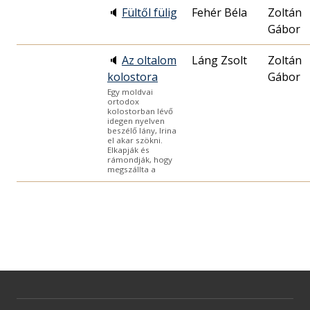
🔈
Fültől fülig
Fehér Béla
Zoltán
Gábor
🔈
Az oltalom
Láng Zsolt
Zoltán
kolostora
Gábor
Egy moldvai
ortodox
kolostorban lévő
idegen nyelven
beszélő lány, Irina
el akar szökni.
Elkapják és
rámondják, hogy
megszállta a