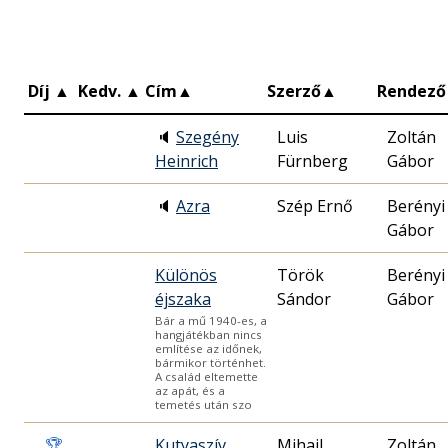
Díj
▲
Kedv.
▲
Cím
▲
Szerző
▲
Rendező
🔈
Szegény
Luis
Zoltán
Heinrich
Fürnberg
Gábor
🔈
Azra
Szép Ernő
Berényi
Gábor
Különös
Török
Berényi
éjszaka
Sándor
Gábor
Bár a mű 1940-es, a
hangjátékban nincs
említése az időnek,
bármikor történhet.
A család eltemette
az apát, és a
temetés után szo
🏆
Kutyaszív
Mihail
Zoltán