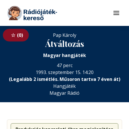
Tovább a navigációhoz
Tovább a tartalomhoz
Menü
0
Pap Károly
Átváltozás
Magyar hangjáték
47 perc
1993. szeptember 15. 14:20
(Legalább 2 ismétlés. Műsoron tartva 7 éven át)
Hangjáték
Magyar Rádió