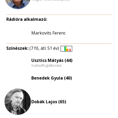
Rádióra alkalmazó:
Markovits Ferenc
Színészek:
(7 fő, átl. 51 év)
Életkori
eloszlás
Usztics Mátyás (44)
Szabadfoglalkozású
nagyítása
Benedek Gyula (40)
Dobák Lajos (65)