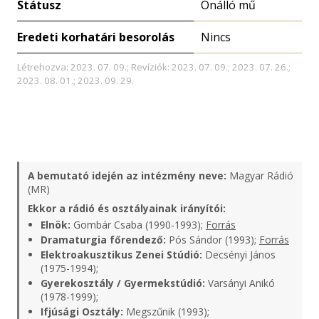
Státusz
Önálló mű
Eredeti korhatári besorolás
Nincs
Létrehozva: 2023. 07. 09.; Revíziók: 2023. 07. 09.; 2023. 07. 26.;
2023. 08. 01.; 2023. 09. 29.
A bemutató idején az intézmény neve:
Magyar Rádió
(MR)
Ekkor a rádió és osztályainak irányítói:
Elnök:
Gombár Csaba (1990-1993);
Forrás
Dramaturgia főrendező:
Pós Sándor (1993);
Forrás
Elektroakusztikus Zenei Stúdió:
Decsényi János
(1975-1994);
Gyerekosztály / Gyermekstúdió:
Varsányi Anikó
(1978-1999);
Ifjúsági Osztály:
Megszűnik (1993);