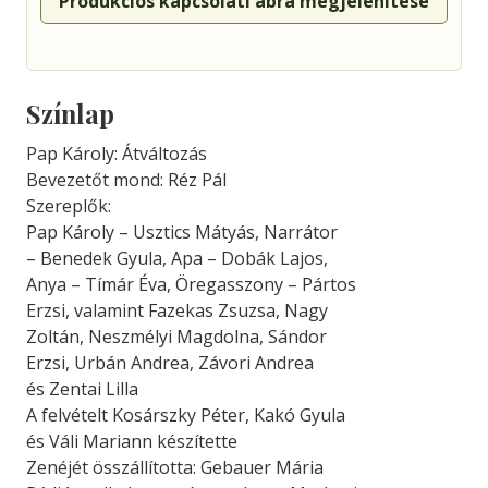
Produkciós kapcsolati ábra megjelenítése
Színlap
Pap Károly: Átváltozás
Bevezetőt mond: Réz Pál
Szereplők:
Pap Károly – Usztics Mátyás, Narrátor
– Benedek Gyula, Apa – Dobák Lajos,
Anya – Tímár Éva, Öregasszony – Pártos
Erzsi, valamint Fazekas Zsuzsa, Nagy
Zoltán, Neszmélyi Magdolna, Sándor
Erzsi, Urbán Andrea, Závori Andrea
és Zentai Lilla
A felvételt Kosárszky Péter, Kakó Gyula
és Váli Mariann készítette
Zenéjét összállította: Gebauer Mária