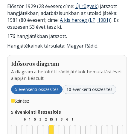
Először 1929 (28 évesen; címe:
Új rügyek
) játszott
hangjátékban; adatbázisunkban az utolsó játéka:
1981 (80 évesen†; címe:
A kis herceg (LP, 1981)
). Ez
összesen 53 évet tesz ki.
176 hangjátékban játszott.
Hangjátékainak társulata: Magyar Rádió.
Idősoros diagram
A diagram a betöltött rádiójátékok bemutatási évei
alapján készült.
5 évenkénti összesítés
10 évenkénti összesítés
Színész
5 évenkénti összesítés
6
1
5
3
2
15
8
3
6
1