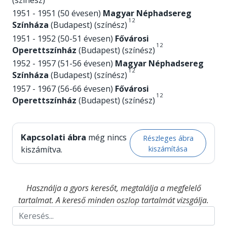
1951 - 1951 (50 évesen)
Magyar Néphadsereg
1
2
Színháza
(Budapest) (színész)
1951 - 1952 (50-51 évesen)
Fővárosi
1
2
Operettszínház
(Budapest) (színész)
1952 - 1957 (51-56 évesen)
Magyar Néphadsereg
1
2
Színháza
(Budapest) (színész)
1957 - 1967 (56-66 évesen)
Fővárosi
1
2
Operettszínház
(Budapest) (színész)
Kapcsolati ábra
még nincs
Részleges ábra
kiszámítása
kiszámítva.
Használja a gyors keresőt, megtalálja a megfelelő
tartalmat. A kereső minden oszlop tartalmát vizsgálja.