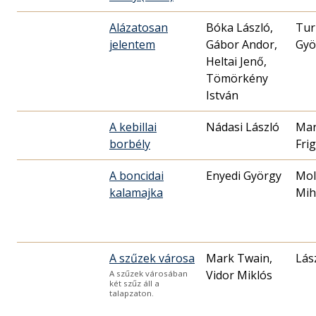
Alázatosan
Bóka László,
Tur
jelentem
Gábor Andor,
Gyö
Heltai Jenő,
Tömörkény
István
A kebillai
Nádasi László
Mar
borbély
Fri
A boncidai
Enyedi György
Mol
kalamajka
Mih
A szűzek városa
Mark Twain,
Lás
Vidor Miklós
A szűzek városában
két szűz áll a
talapzaton.