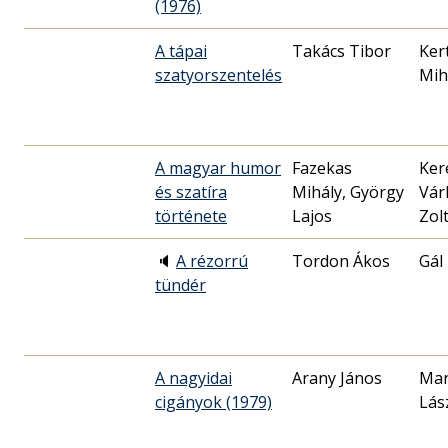
(1976)
A tápai
Takács Tibor
Ker
szatyorszentelés
Mih
A magyar humor
Fazekas
Ker
és szatíra
Mihály, György
Vár
története
Lajos
Zol
🔈
A rézorrú
Tordon Ákos
Gál
tündér
A nagyidai
Arany János
Mar
cigányok (1979)
Lás