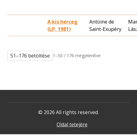
A kis herceg
Antoine de
Mar
(LP, 1981)
Saint-Exupéry
Lás
51–176 betöltése
1–50 / 176 megjelenítve
© 2026 All rights reserved.
Oldal tetejére