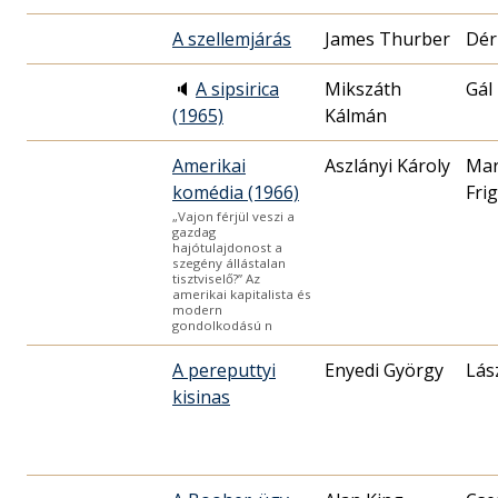
A szellemjárás
James Thurber
Dér
🔈
A sipsirica
Mikszáth
Gál
(1965)
Kálmán
Amerikai
Aszlányi Károly
Mar
komédia (1966)
Fri
„Vajon férjül veszi a
gazdag
hajótulajdonost a
szegény állástalan
tisztviselő?” Az
amerikai kapitalista és
modern
gondolkodású n
A pereputtyi
Enyedi György
Lás
kisinas