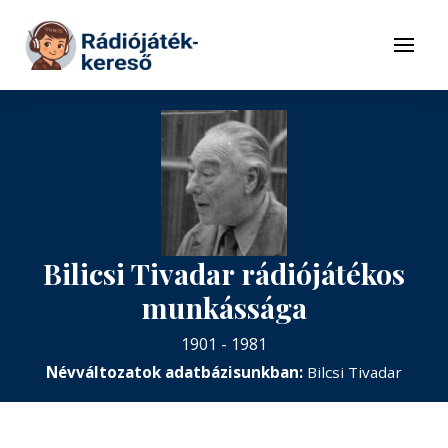
Tovább a navigációhoz
Tovább a tartalomhoz
Menü
Bilicsi Tivadar rádiójátékos
munkássága
1901 - 1981
Névváltozatok adatbázisunkban:
Bilcsi Tivadar