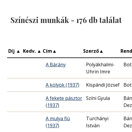
Színészi munkák -
176
db találat
Díj
▲
Kedv.
▲
Cím
▲
Szerző
▲
Ren
A Bárány
Polyákhalmi-
Bot
Uhrin Imre
A kölyök (1937)
Kispándi József
Bot
A fekete pásztor
Színi Gyula
Bán
(1937)
Dez
A mulya fiú
Turchányi
Bán
(1937)
István
Dez