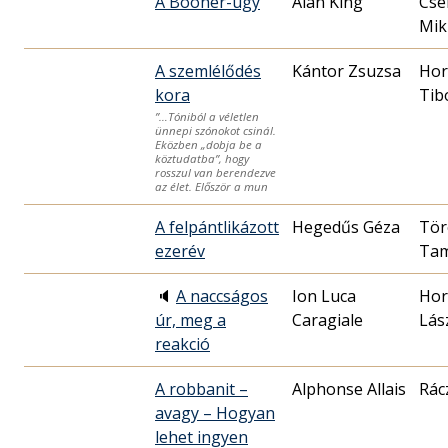
A Booher-ügy
Alan King
Cse
Mik
A szemlélődés
Kántor Zsuzsa
Hor
kora
”…Tóniból a véletlen
ünnepi szónokot csinál.
Eközben „dobja be a
köztudatba”, hogy
rosszul van berendezve
az élet. Először a mun
A felpántlikázott
Hegedűs Géza
Tör
ezerév
Ta
🔈
A naccságos
Ion Luca
Hor
úr, meg a
Caragiale
Lás
reakció
A robbanit –
Alphonse Allais
Rác
avagy – Hogyan
lehet ingyen