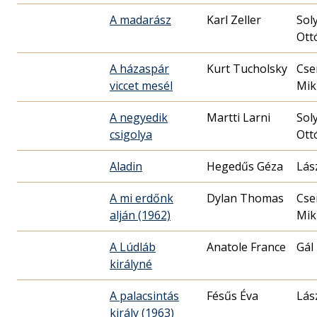
A madarász
Karl Zeller
Sol
Ott
A házaspár
Kurt Tucholsky
Cse
viccet mesél
Mik
A negyedik
Martti Larni
Sol
csigolya
Ott
Aladin
Hegedűs Géza
Lás
A mi erdőnk
Dylan Thomas
Cse
alján (1962)
Mik
A Lúdláb
Anatole France
Gál
királyné
A palacsintás
Fésűs Éva
Lás
király (1963)