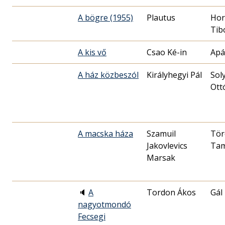
A bögre (1955)
Plautus
Hor
A kis vő
Csao Ké-in
Apá
A ház közbeszól
Királyhegyi Pál
Sol
Ott
A macska háza
Szamuil
Tör
Jakovlevics
Ta
Marsak
🔈
A
Tordon Ákos
Gál
nagyotmondó
Fecsegi