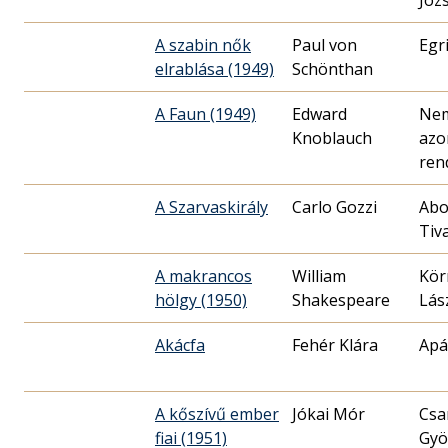
Józ
A szabin nők
Paul von
Egr
elrablása (1949)
Schönthan
A Faun (1949)
Edward
Ne
Knoblauch
azo
ren
A Szarvaskirály
Carlo Gozzi
Abo
Tiv
A makrancos
William
Kör
hölgy (1950)
Shakespeare
Lász
Akácfa
Fehér Klára
Apá
A kőszívű ember
Jókai Mór
Csa
fiai (1951)
Gyö