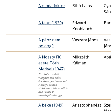
A csodadoktor
Bibó Lajos
Gya
Sán
A faun (1939)
Edward
Bar
Knoblauch
A pénz nem
Vaszary János
Vas
boldogít
Ján
A Noszty Fiú
Mikszáth
Apá
esete Tóth
Kálmán
Marival (1947)
Történik az első
világháború előtti
években „A könnyelmű
Noszty Ferinek
váltóhamisítás miatt le
kell vetnie a
huszárfőhadnagyi u
A béke (1949)
Sze