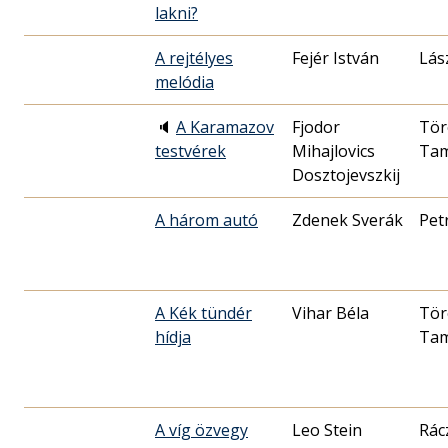
lakni?
A rejtélyes
Fejér István
Lás
melódia
🔈
A Karamazov
Fjodor
Tör
testvérek
Mihajlovics
Ta
Dosztojevszkij
A három autó
Zdenek Sverák
Pet
A Kék tündér
Vihar Béla
Tör
hídja
Ta
A víg özvegy
Leo Stein
Rác