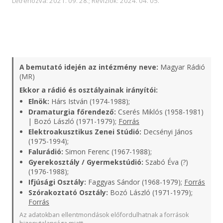
Létrehozva: 2021. 09. 28.; Revíziók: 2024. 04. 05.
A bemutató idején az intézmény neve:
Magyar Rádió
(MR)
Ekkor a rádió és osztályainak irányítói:
Elnök:
Hárs István (1974-1988);
Dramaturgia főrendező:
Cserés Miklós (1958-1981)
| Bozó László (1971-1979);
Forrás
Elektroakusztikus Zenei Stúdió:
Decsényi János
(1975-1994);
Falurádió:
Simon Ferenc (1967-1988);
Gyerekosztály / Gyermekstúdió:
Szabó Éva (?)
(1976-1988);
Ifjúsági Osztály:
Faggyas Sándor (1968-1979);
Forrás
Szórakoztató Osztály:
Bozó László (1971-1979);
Forrás
Az adatokban ellentmondások előfordulhatnak a források