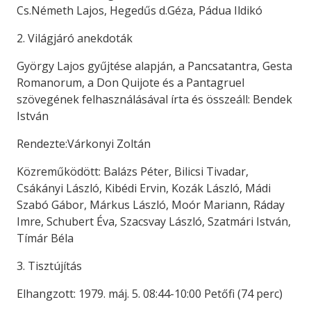
Cs.Németh Lajos, Hegedűs d.Géza, Pádua Ildikó
2. Világjáró anekdoták
György Lajos gyűjtése alapján, a Pancsatantra, Gesta
Romanorum, a Don Quijote és a Pantagruel
szövegének felhasználásával írta és összeáll: Bendek
István
Rendezte:Várkonyi Zoltán
Közreműködött: Balázs Péter, Bilicsi Tivadar,
Csákányi László, Kibédi Ervin, Kozák László, Mádi
Szabó Gábor, Márkus László, Moór Mariann, Ráday
Imre, Schubert Éva, Szacsvay László, Szatmári István,
Tímár Béla
3. Tisztújítás
Elhangzott: 1979. máj. 5. 08:44-10:00 Petőfi (74 perc)