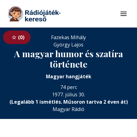
Tovább a navigációhoz
Tovább a tartalomhoz
Menü
0
Fazekas Mihály
György Lajos
A magyar humor és szatíra
története
Magyar hangjáték
74 perc
1977. július 30.
(Legalább 1 ismétlés. Műsoron tartva 2 éven át)
Magyar Rádió