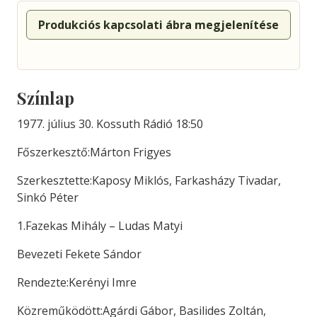
Produkciós kapcsolati ábra megjelenítése
Színlap
1977. július 30. Kossuth Rádió 18:50
Főszerkesztő:Márton Frigyes
Szerkesztette:Kaposy Miklós, Farkasházy Tivadar,
Sinkó Péter
1.Fazekas Mihály – Ludas Matyi
Bevezeti Fekete Sándor
Rendezte:Kerényi Imre
Közreműködött:Agárdi Gábor, Basilides Zoltán,