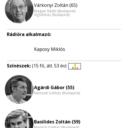
Várkonyi Zoltán (65)
Magyar Rádió (Budapest)
Vígszínház (Budapest)
Rádióra alkalmazó:
Kaposy Miklós
Színészek:
(15 fő, átl. 53 év)
Életkori
eloszlás
nagyítása
Agárdi Gábor (55)
Nemzeti Színház (Budapest)
Basilides Zoltán (59)
Madách Színház (Budapest)