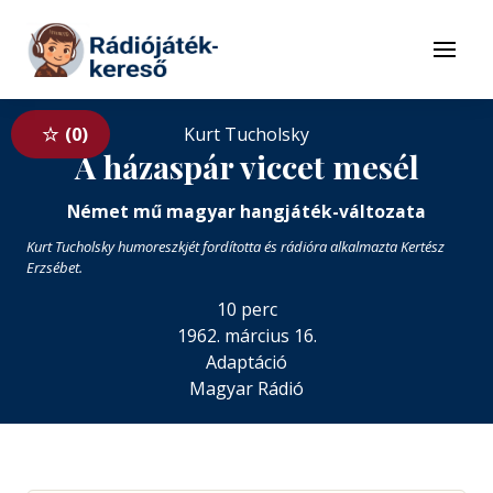
Tovább a navigációhoz
Tovább a tartalomhoz
Menü
0
Kurt Tucholsky
A házaspár viccet mesél
Német mű magyar hangjáték-változata
Kurt Tucholsky humoreszkjét fordította és rádióra alkalmazta Kertész
Erzsébet.
10 perc
1962. március 16.
Adaptáció
Magyar Rádió