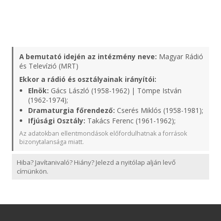
A bemutató idején az intézmény neve:
Magyar Rádió
és Televízió (MRT)
Ekkor a rádió és osztályainak irányítói:
Elnök:
Gács László (1958-1962) | Tömpe István
(1962-1974);
Dramaturgia főrendező:
Cserés Miklós (1958-1981);
Ifjúsági Osztály:
Takács Ferenc (1961-1962);
Az adatokban ellentmondások előfordulhatnak a források
bizonytalansága miatt.
Hiba? Javítanivaló? Hiány? Jelezd a nyitólap alján levő
címünkön.