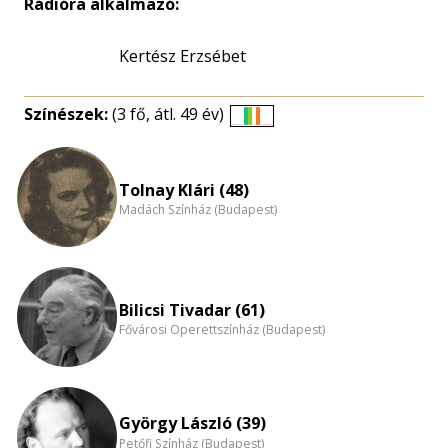
Rádióra alkalmazó:
Kertész Erzsébet
Színészek:
(3 fő, átl. 49 év)
Életkori
eloszlás
nagyítása
Tolnay Klári (48)
Madách Színház (Budapest)
Bilicsi Tivadar (61)
Fővárosi Operettszínház (Budapest)
György László (39)
Petőfi Színház (Budapest)