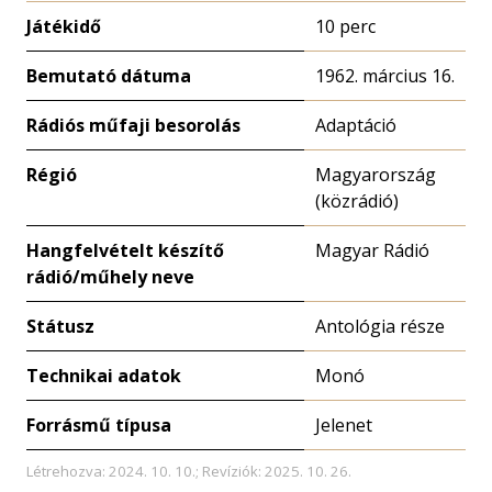
Játékidő
10 perc
Bemutató dátuma
1962. március 16.
Rádiós műfaji besorolás
Adaptáció
Régió
Magyarország
(közrádió)
Hangfelvételt készítő
Magyar Rádió
rádió/műhely neve
Státusz
Antológia része
Technikai adatok
Monó
Forrásmű típusa
Jelenet
Létrehozva: 2024. 10. 10.; Revíziók: 2025. 10. 26.