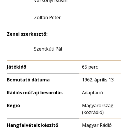
Várkonyi István
Zoltán Péter
Zenei szerkesztő:
Szentkúti Pál
Játékidő
65 perc
Bemutató dátuma
1962. április 13.
Rádiós műfaji besorolás
Adaptáció
Régió
Magyarország
(közrádió)
Hangfelvételt készítő
Magyar Rádió