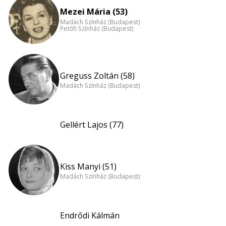
Mezei Mária (53)
Madách Színház (Budapest)
Petőfi Színház (Budapest)
Greguss Zoltán (58)
Madách Színház (Budapest)
Gellért Lajos (77)
Kiss Manyi (51)
Madách Színház (Budapest)
Endrődi Kálmán