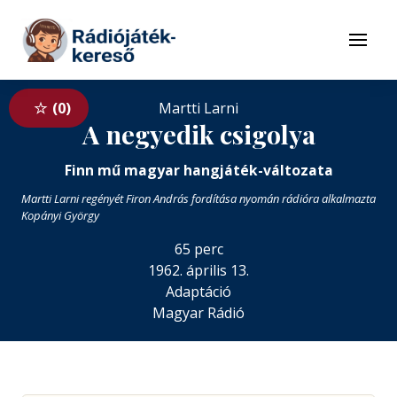
Tovább a navigációhoz
Tovább a tartalomhoz
Menü
0
Martti Larni
A negyedik csigolya
Finn mű magyar hangjáték-változata
Martti Larni regényét Firon András fordítása nyomán rádióra alkalmazta
Kopányi György
65 perc
1962. április 13.
Adaptáció
Magyar Rádió