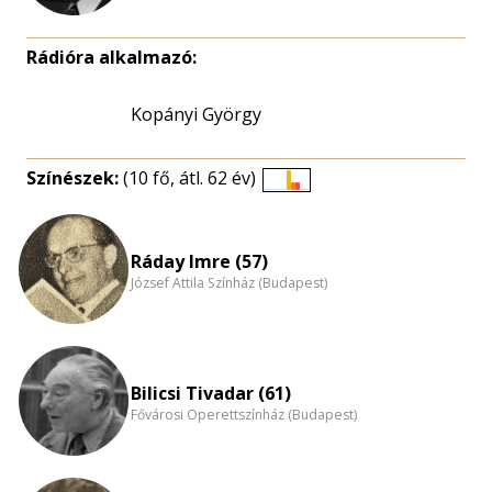
Rádióra alkalmazó:
Kopányi György
Színészek:
(10 fő, átl. 62 év)
Életkori
eloszlás
nagyítása
Ráday Imre (57)
József Attila Színház (Budapest)
Bilicsi Tivadar (61)
Fővárosi Operettszínház (Budapest)