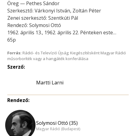
Öreg — Pethes Sándor
Szerkesztő: Várkonyi István, Zoltán Péter
Zenei szerkesztő: Szentkúti Pál
Rendező: Solymosi Ottó
1962. április 13., 1962. április 22. Pénteken este…
65p
Forrás:
Rádió- és Televízió Újság; Kiegészítésként Magyar Rádió
műsorboríték vagy a hangjáték konferálása
Szerző:
Martti Larni
Rendező:
Solymosi Ottó (35)
Magyar Rádió (Budapest)