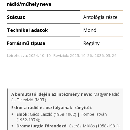
rádió/műhely neve
Státusz
Antológia része
Technikai adatok
Monó
Forrásmű típusa
Regény
Létrehozva: 2024. 10. 10.; Revíziók: 2025. 10. 26.; 2026. 05. 26.
A bemutató idején az intézmény neve:
Magyar Rádió
és Televízió (MRT)
Ekkor a rádió és osztályainak irányítói:
Elnök:
Gács László (1958-1962) | Tömpe István
(1962-1974);
Dramaturgia főrendező:
Cserés Miklós (1958-1981);