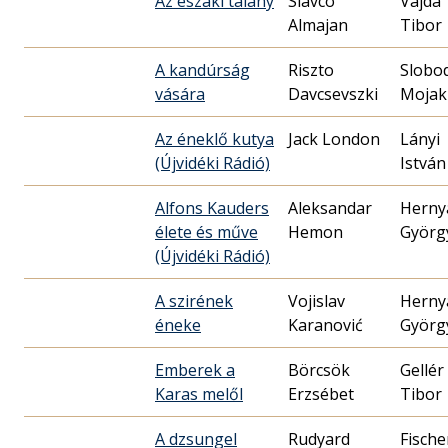
Az északi talány
Slavco
Vajda
Almajan
Tibor
A kandúrság
Riszto
Slobo
vására
Davcsevszki
Mojak
Az éneklő kutya
Jack London
Lányi
(Újvidéki Rádió)
István
Alfons Kauders
Aleksandar
Herny
élete és műve
Hemon
Györg
(Újvidéki Rádió)
A szirének
Vojislav
Herny
éneke
Karanović
Györg
Emberek a
Börcsök
Gellér
Karas melől
Erzsébet
Tibor
A dzsungel
Rudyard
Fische