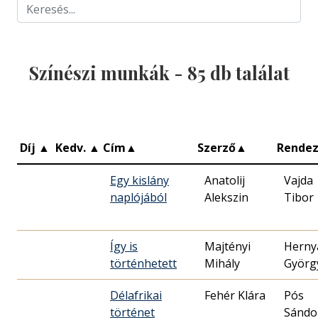
Színészi munkák -
85
db találat
Díj
▲
Kedv.
▲
Cím
▲
Szerző
▲
Rende
Egy kislány
Anatolij
Vajda
naplójából
Alekszin
Tibor
Így is
Majtényi
Herny
történhetett
Mihály
Györg
Délafrikai
Fehér Klára
Pós
történet
Sándo