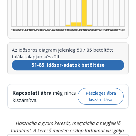
Színész, 1990–1994: 42
Színész, 1980–1984: 3
Színész, 1985–1989: 3
Színész, 1975–1979: 1
Színész, 1995–1999: 
1925–1929
1930–1934
1935–1939
1940–1944
1945–1949
1950–1954
1955–1959
1960–1964
1965–1969
1970–1974
1975–1979
1980–1984
1985–1989
1990–1994
1995–1999
2000–2004
2005–2009
2010–2014
2015–2019
2020–2024
2025–2026
Az idősoros diagram jelenleg 50 / 85 betöltött
találat alapján készült.
51-85. idősor-adatok betöltése
Kapcsolati ábra
még nincs
Részleges ábra
kiszámítása
kiszámítva.
Használja a gyors keresőt, megtalálja a megfelelő
tartalmat. A kereső minden oszlop tartalmát vizsgálja.