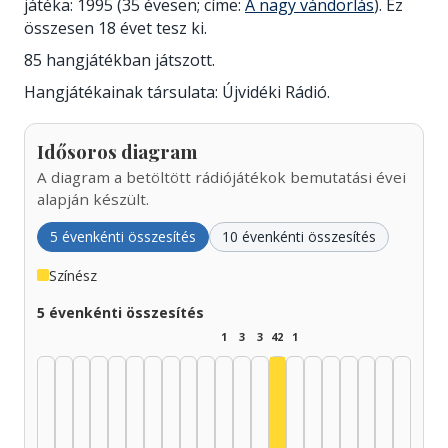
játéka: 1995 (35 évesen; címe:
A nagy vándorlás
). Ez
összesen 18 évet tesz ki.
85 hangjátékban játszott.
Hangjátékainak társulata: Újvidéki Rádió.
Idősoros diagram
A diagram a betöltött rádiójátékok bemutatási évei
alapján készült.
5 évenkénti összesítés
10 évenkénti összesítés
Színész
5 évenkénti összesítés
1
3
3
42
1