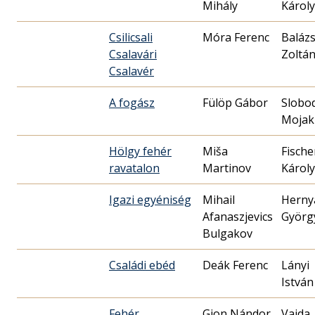
Mihály
Károly
Csilicsali
Móra Ferenc
Balázs
Csalavári
Zoltá
Csalavér
A fogász
Fülöp Gábor
Slobo
Mojak
Hölgy fehér
Miša
Fische
ravatalon
Martinov
Károly
Igazi egyéniség
Mihail
Herny
Afanaszjevics
Györg
Bulgakov
Családi ebéd
Deák Ferenc
Lányi
István
Fehér
Gion Nándor
Vajda