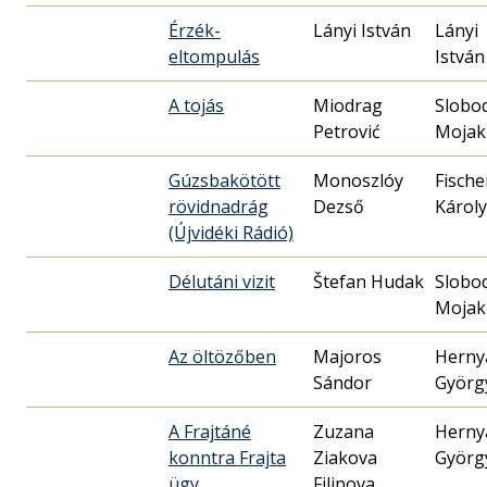
Érzék-
Lányi István
Lányi
eltompulás
István
A tojás
Miodrag
Slobo
Petrović
Mojak
Gúzsbakötött
Monoszlóy
Fische
rövidnadrág
Dezső
Károly
(Újvidéki Rádió)
Délutáni vizit
Štefan Hudak
Slobo
Mojak
Az öltözőben
Majoros
Herny
Sándor
Györg
A Frajtáné
Zuzana
Herny
konntra Frajta
Ziakova
Györg
ügy
Filipova