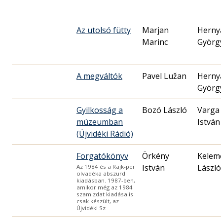
Az utolsó fütty
Marjan
Herny
Marinc
Györg
A megváltók
Pavel Lužan
Herny
Györg
Gyilkosság a
Bozó László
Varga
múzeumban
István
(Újvidéki Rádió)
Forgatókönyv
Örkény
Kelem
István
László
Az 1984 és a Rajk-per
olvadéka abszurd
kiadásban. 1987-ben,
amikor még az 1984
szamizdat kiadása is
csak készült, az
Újvidéki Sz