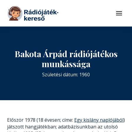
Tovább a navigációhoz
Tovább a tartalomhoz
Menü
Bakota Árpád rádiójátékos
munkássága
Születési dátum: 1960
Először 1978 (18 évesen; címe:
Egy kislány naplójából
)
játszott hangjátékban; adatbázisunkban az utolsó