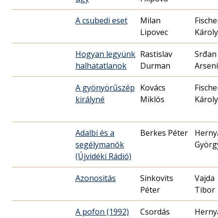
A csubedi eset
Milan
Fische
Lipovec
Károly
Hogyan legyünk
Rastislav
Srđan
halhatatlanok
Durman
Arseni
A gyönyörűszép
Kovács
Fische
királyné
Miklós
Károly
Adalbi és a
Berkes Péter
Herny
segélymanók
Györg
(Újvidéki Rádió)
Azonositás
Sinkovits
Vajda
Péter
Tibor
A pofon (1992)
Csordás
Herny