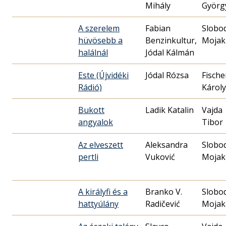
Mihály
Györg
A szerelem
Fabian
Slobo
hüvösebb a
Benzinkultur,
Mojak
halálnál
Jódal Kálmán
Este (Újvidéki
Jódal Rózsa
Fische
Rádió)
Károly
Bukott
Ladik Katalin
Vajda
angyalok
Tibor
Az elveszett
Aleksandra
Slobo
pertli
Vuković
Mojak
A királyfi és a
Branko V.
Slobo
hattyúlány
Radičević
Mojak