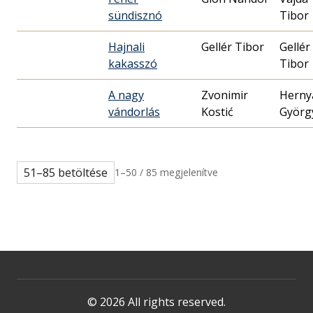
sündisznó
Tibor
Hajnali
Gellér Tibor
Gellér
kakasszó
Tibor
A nagy
Zvonimir
Herny
vándorlás
Kostić
Györg
51–85 betöltése
1–50 / 85 megjelenítve
© 2026 All rights reserved.