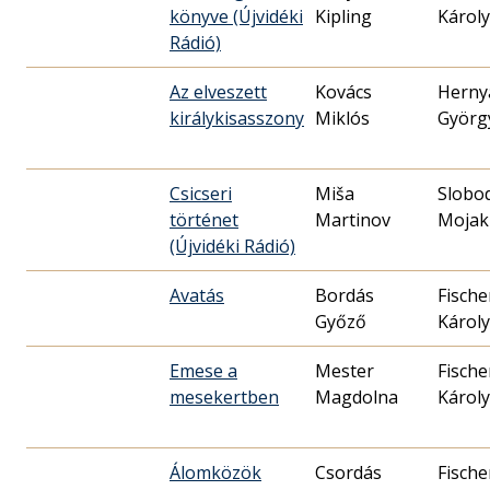
könyve (Újvidéki
Kipling
Károly
Rádió)
Az elveszett
Kovács
Herny
királykisasszony
Miklós
Györg
Csicseri
Miša
Slobo
történet
Martinov
Mojak
(Újvidéki Rádió)
Avatás
Bordás
Fische
Győző
Károly
Emese a
Mester
Fische
mesekertben
Magdolna
Károly
Álomközök
Csordás
Fische