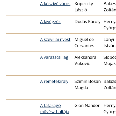
A kőszivű város
Kopeczky
Balázs
László
Zoltá
A kivégzés
Dudás Károly
Herny
Györg
A szevillai nyest
Miguel de
Lányi
Cervantes
István
A varázscsillag
Aleksandra
Slobo
Vuković
Mojak
A remetekirály
Szimin Bosán
Balázs
Magda
Zoltá
A fafaragó
Gion Nándor
Herny
művész baltája
Györg