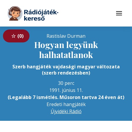
Tovább a navigációhoz
Tovább a tartalomhoz
Menü
0
Rastislav Durman
Hogyan legyünk
halhatatlanok
Szerb hangjáték vajdasági magyar változata
(szerb rendezésben)
30 perc
1991. június 11.
(Legalább 7 ismétlés. Műsoron tartva 24 éven át)
Eredeti hangjáték
Újvidéki Rádió