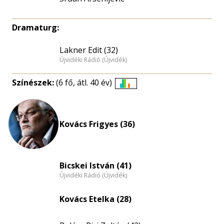
Dramaturg:
Lakner Edit (32)
Újvidéki Rádió (Újvidék)
Színészek:
(6 fő, átl. 40 év)
Életkori
eloszlás
nagyítása
Kovács Frigyes (36)
Bicskei István (41)
Újvidéki Rádió (Újvidék)
Kovács Etelka (28)