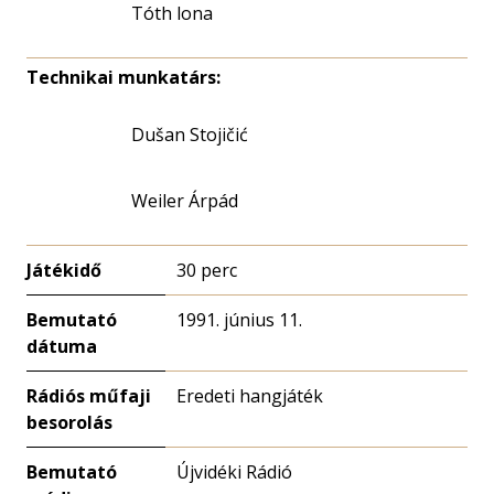
Tóth lona
Technikai munkatárs:
Dušan Stojičić
Weiler Árpád
Játékidő
30 perc
Bemutató
1991. június 11.
dátuma
Rádiós műfaji
Eredeti hangjáték
besorolás
Bemutató
Újvidéki Rádió