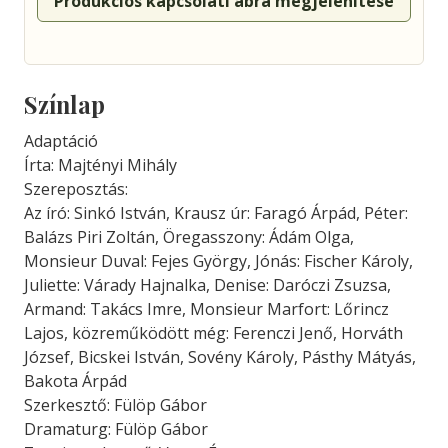
Produkciós kapcsolati ábra megjelenítése
Színlap
Adaptáció
Írta: Majtényi Mihály
Szereposztás:
Az író: Sinkó István, Krausz úr: Faragó Árpád, Péter:
Balázs Piri Zoltán, Öregasszony: Ádám Olga,
Monsieur Duval: Fejes György, Jónás: Fischer Károly,
Juliette: Várady Hajnalka, Denise: Daróczi Zsuzsa,
Armand: Takács Imre, Monsieur Marfort: Lőrincz
Lajos, közreműködött még: Ferenczi Jenő, Horváth
József, Bicskei István, Sovény Károly, Pásthy Mátyás,
Bakota Árpád
Szerkesztő: Fülöp Gábor
Dramaturg: Fülöp Gábor