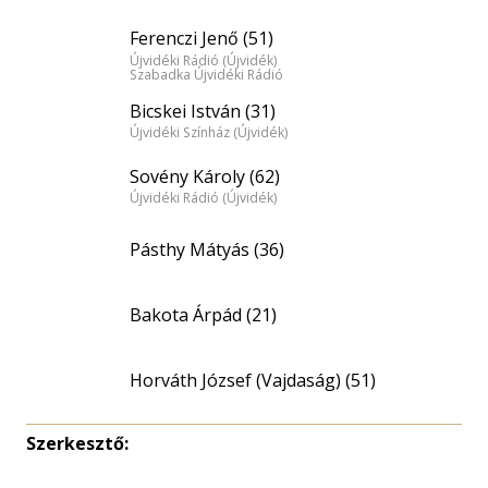
Ferenczi Jenő (51)
Újvidéki Rádió (Újvidék)
Szabadka Újvidéki Rádió
Bicskei István (31)
Újvidéki Színház (Újvidék)
Sovény Károly (62)
Újvidéki Rádió (Újvidék)
Pásthy Mátyás (36)
Bakota Árpád (21)
Horváth József (Vajdaság) (51)
Szerkesztő: