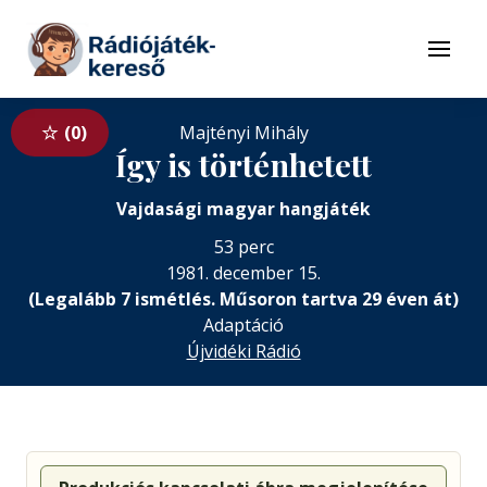
Tovább a navigációhoz
Tovább a tartalomhoz
Menü
0
Majtényi Mihály
Így is történhetett
Vajdasági magyar hangjáték
53 perc
1981. december 15.
(Legalább 7 ismétlés. Műsoron tartva 29 éven át)
Adaptáció
Újvidéki Rádió