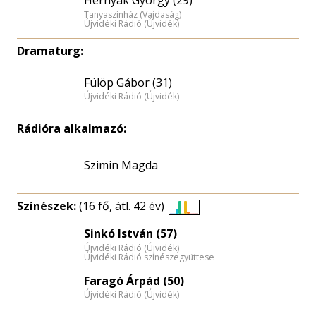
Hernyák György (29)
Tanyaszínház (Vajdaság)
Újvidéki Rádió (Újvidék)
Dramaturg:
Fülöp Gábor (31)
Újvidéki Rádió (Újvidék)
Rádióra alkalmazó:
Szimin Magda
Színészek:
(16 fő, átl. 42 év)
Életkori
Sinkó István (57)
eloszlás
Újvidéki Rádió (Újvidék)
nagyítása
Újvidéki Rádió színészegyüttese
Faragó Árpád (50)
Újvidéki Rádió (Újvidék)