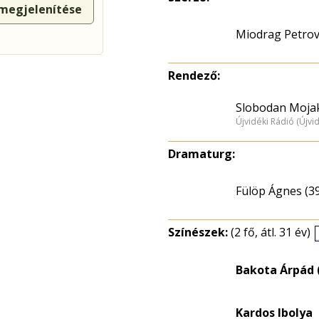
 megjelenítése
Miodrag Petrov
Rendező:
Slobodan Moja
Újvidéki Rádió (Újvi
Dramaturg:
Fülöp Ágnes (3
Színészek:
(2 fő, átl. 31 év)
Bakota Árpád 
Kardos Ibolya