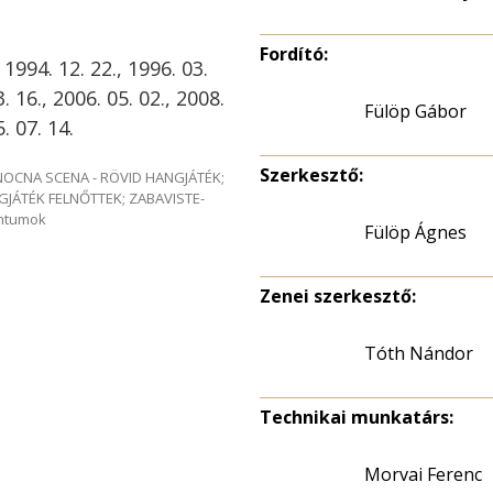
Fordító:
 1994. 12. 22., 1996. 03.
3. 16., 2006. 05. 02., 2008.
Fülöp Gábor
. 07. 14.
Szerkesztő:
e NOCNA SCENA - RÖVID HANGJÁTÉK;
GJÁTÉK FELNŐTTEK; ZABAVISTE-
entumok
Fülöp Ágnes
Zenei szerkesztő:
Tóth Nándor
Technikai munkatárs:
Morvai Ferenc