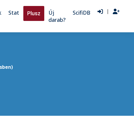
|
k
Stat
Új
ScifiDB
Plusz
darab?
sben)