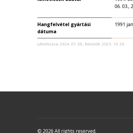
06. 03., 
Hangfelvétel gyártási
1991 ja
dátuma
Létrehozva: 2024. 07. 06.; Revíziók: 2025. 10. 26.
© 2026 All rights reserved.