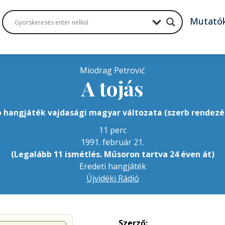
Mutató
Miodrag Petrović
A tojás
b hangjáték vajdasági magyar változata (szerb rendezé
11 perc
1991. február 21.
(Legalább 11 ismétlés. Műsoron tartva 24 éven át)
Eredeti hangjáték
Újvidéki Rádió
Szerző: