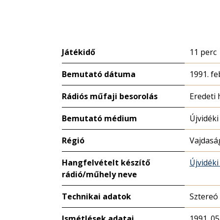
Játékidő
11 perc
Bemutató dátuma
1991. fe
Rádiós műfaji besorolás
Eredeti
Bemutató médium
Újvidéki
Régió
Vajdasá
Hangfelvételt készítő
Újvidéki
rádió/műhely neve
Technikai adatok
Sztereó
Ismétlések adatai
1991. 05.