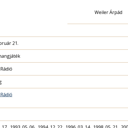
Weiler Árpád
bruár 21.
 hangjáték
 Rádió
g
 Rádió
 17., 1993. 05. 06., 1994. 12. 22., 1996. 03. 14., 1998. 05. 21., 200