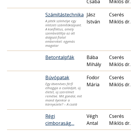
Csaba
Miklós dr.
Számítástechnika
Jász
Cserés
István
Miklós dr.
A játék színhelye egy
intézeti számítóközpont.
A konfliktus, amely
szembeállítja az ott
dolgozó fiatal
embereket: egymás
magatar
Betontalpfák
Bába
Cserés
Mihály
Miklós dr.
Búvópatak
Fodor
Cserés
Mária
Miklós dr.
Egy ötvenéves férfi
elhagyja a családját, új
életet, új szerelmet
remélve. Mit gondol, mit
mond ilyenkor a
környezete? – A csalá
Régi
Végh
Cserés
cimboraság…
Antal
Miklós dr.