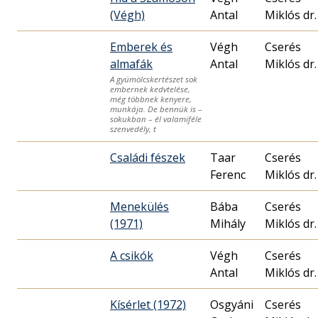
(Végh)
Antal
Miklós dr.
Emberek és
Végh
Cserés
almafák
Antal
Miklós dr.
A gyümölcskertészet sok
embernek kedvtelése,
még többnek kenyere,
munkája. De bennük is –
sokukban – él valamiféle
szenvedély, t
Családi fészek
Taar
Cserés
Ferenc
Miklós dr.
Menekülés
Bába
Cserés
(1971)
Mihály
Miklós dr.
A csikók
Végh
Cserés
Antal
Miklós dr.
Kísérlet (1972)
Osgyáni
Cserés