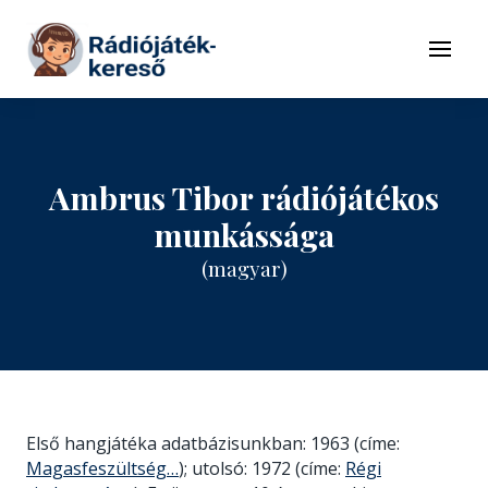
Tovább a navigációhoz
Tovább a tartalomhoz
Menü
Ambrus Tibor rádiójátékos
munkássága
(magyar)
Első hangjátéka adatbázisunkban: 1963 (címe:
Magasfeszültség…
); utolsó: 1972 (címe:
Régi