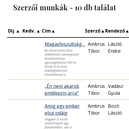
Szerzői munkák -
10
db találat
Díj
▲
Kedv.
▲
Cím
▲
Szerző
▲
Rendező
Magasfeszültség…
Ambrus
László
Tibor
Endre
Az elmaradott falu
előítélettúl szennyezett
közvéleménye
igazságtalanul ítél el,
taszít ki és tesz
boldogtalanná,
lehetetlenné e
„Én nem akarok
Ambrus
Vadász
emlékezni arra”
Tibor
Gyula
Amíg egy ember
Ambrus
Bozó
eljut odáig
Tibor
László
Hogyan is kezdi
önéletrajzát egy
fiatalember, aki a