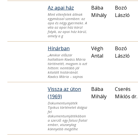
Az apai ház
Bába
Bozó
Mihály
László
Mint ellenfelek állnak
egymással szemben: az
apa és négy gyermeke. A
vita az apai ház körül
folyik, az apai ház körül,
amely a g
Hínárban
Végh
Bozó
Antal
László
„Amikor először
hallottam Kovács Mária
történetét, magam is azt
hittem: nemtöbb jól
kitalált históriánál.
Kovács Mária – sajnos
Vissza az úton
Bába
Cserés
(1969)
Mihály
Miklós dr.
Dokumentumjáték
Tipikus történetet dolgoz
fel
dokumentumjátékában
a szerző: egy falusi fiatal
ember, viszonylag
könnyebb megélhe