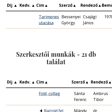
Díj
▲
Kedv.
▲
Cím
▲
Szerző
▲
Rendező
▲
Bem
Tarimenes
Bessenyei
Csajági
197
utazása
György
János
Szerkesztői munkák -
21
db
találat
Díj
▲
Kedv.
▲
Cím
▲
Szerző
▲
Rendező
▲
Föld, csillag
Sánta
Ambrus
Ferenc
Tibor
🔈
Rajzold fel
Mándy
dr.