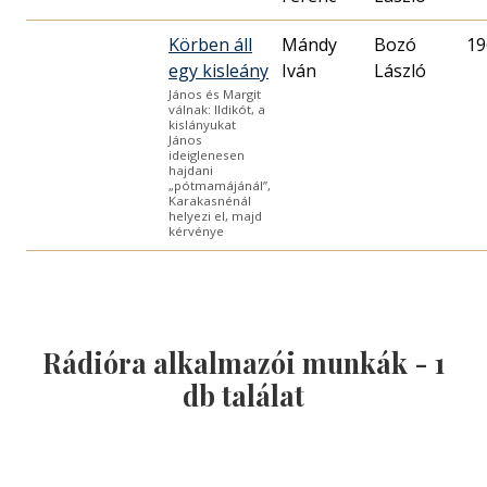
Körben áll
Mándy
Bozó
19
egy kisleány
Iván
László
János és Margit
válnak: Ildikót, a
kislányukat
János
ideiglenesen
hajdani
„pótmamájánál”,
Karakasnénál
helyezi el, majd
kérvénye
Rádióra alkalmazói munkák -
1
db találat