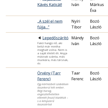
Kávés Katicát!
Iván
Márkus
Éva
„A szél el nem
Nyíri
Bozó
fújja…”
Tibor
László
🔈
Lepedőszárító
Mándy
Bozó
Iván
László
Fakó hangú nő, aki
belül már mintha
meghalt volna. Nem is
a saját életét éli. Anyja
másnak szánta, más
munkára, más társnak,
és
Örvény (Tarr
Taar
Bozó
Ferenc)
Ferenc
László
Egy kórházbeli szobában
összekerül két ember.
Régi harag,
engesztelhetetlen
ellentét feszül közöttük –
s a kényszerű
összezártsá