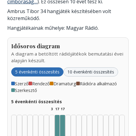
cimboraság…
). Ez összesen 10 évet tesz ki.
Ambrus Tibor 34 hangjáték készítésében volt
közreműködő.
Hangjátékainak műhelye: Magyar Rádió.
Idősoros diagram
A diagram a betöltött rádiójátékok bemutatási évei
alapján készült.
5 évenkénti összesítés
10 évenkénti összesítés
Szerző
Rendező
Dramaturg
Rádióra alkalmazó
Szerkesztő
5 évenkénti összesítés
3
17
17
Szerkesztő, 1965–1969: 9