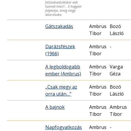
felszabaduláskor volt
tizenöt éves?… S hogyan
folytatja, amíg nagy
akarásoko
Gátszakadás
Ambrus
Bozó
Tibor
László
Darázsfészek
Ambrus
-
(1966)
Tibor
A legboldogabb
Ambrus
Varga
ember (Ambrus)
Tibor
Géza
„Csak megy az
Ambrus
Bozó
orra után…”
Tibor
László
A bajnok
Ambrus
Ambrus
Tibor
Tibor
Napfogyatkozás
Ambrus
-