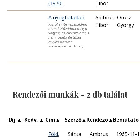
(1970)
Tibor
A nyughatatlan
Ambrus
Orosz
Tibor
György
Fiatal emberek,akikben
nem tisztázódtak még a
vágyak, az elképzelésel, s
nem tudják életüket
milyen irányba
kormányozzák. Forróf
Rendezői munkák -
2
db találat
Díj
▲
Kedv.
▲
Cím
▲
Szerző
▲
Rendező
▲
Bemutató
Föld,
Sánta
Ambrus
1965-11-1