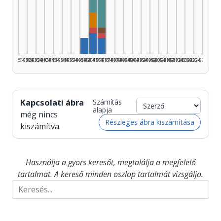
Szerkesztő, 1970–1974: 12
Dramaturg, 1965–1969: 3
Rendező, 1965–1969: 1
Rádióra alkalmazó, 1970–1974: 
Rendező, 1970–1974: 1
Szerző, 1965–1969: 4
Szerző, 1960–1964: 3
Szerző, 1970–1974: 3
1925–1929
1930–1934
1935–1939
1940–1944
1945–1949
1950–1954
1955–1959
1960–1964
1965–1969
1970–1974
1975–1979
1980–1984
1985–1989
1990–1994
1995–1999
2000–2004
2005–2009
2010–2014
2015–2019
2020–2024
2025–2026
Kapcsolati ábra
Számítás
alapja
még nincs
Részleges ábra kiszámítása
kiszámítva.
Használja a gyors keresőt, megtalálja a megfelelő
tartalmat. A kereső minden oszlop tartalmát vizsgálja.