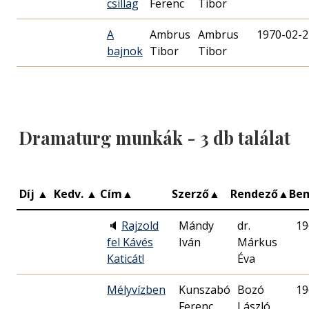
csillag
Ferenc
Tibor
A
Ambrus
Ambrus
1970-02-2
bajnok
Tibor
Tibor
Dramaturg munkák -
3
db találat
Díj
▲
Kedv.
▲
Cím
▲
Szerző
▲
Rendező
▲
Be
🔈
Rajzold
Mándy
dr.
19
fel Kávés
Iván
Márkus
Katicát!
Éva
Mélyvízben
Kunszabó
Bozó
19
Ferenc
László