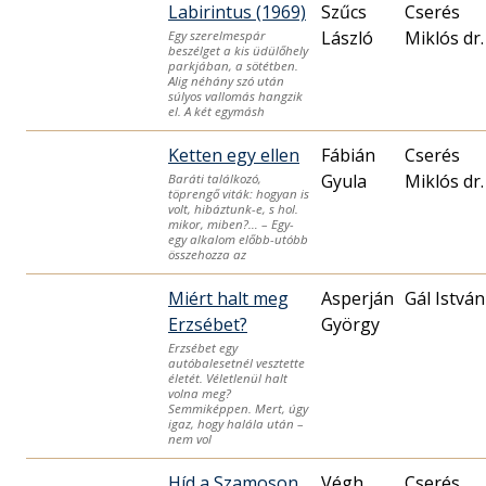
Labirintus (1969)
Szűcs
Cserés
László
Miklós dr.
Egy szerelmespár
beszélget a kis üdülőhely
parkjában, a sötétben.
Alig néhány szó után
súlyos vallomás hangzik
el. A két egymásh
Ketten egy ellen
Fábián
Cserés
Gyula
Miklós dr.
Baráti találkozó,
töprengő viták: hogyan is
volt, hibáztunk-e, s hol.
mikor, miben?… – Egy-
egy alkalom előbb-utóbb
összehozza az
Miért halt meg
Asperján
Gál István
Erzsébet?
György
Erzsébet egy
autóbalesetnél vesztette
életét. Véletlenül halt
volna meg?
Semmiképpen. Mert, úgy
igaz, hogy halála után –
nem vol
Híd a Szamoson
Végh
Cserés