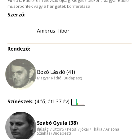
Forrás:
Rádió- és Televízió Újság; Kiegészítésként Magyar Rádió
műsorboríték vagy a hangjáték konferálása
Szerző:
Ambrus Tibor
Rendező:
Bozó László (41)
Magyar Rádió (Budapest)
Színészek:
(4 fő, átl. 37 év)
Életkori
eloszlás
nagyítása
Szabó Gyula (38)
Ifjúsági / Úttörő / Petőfi / Jókai / Thália / Arizona
Színház (Budapest)