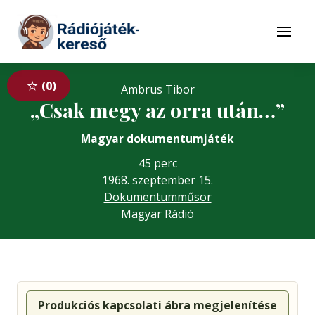
Tovább a navigációhoz
Tovább a tartalomhoz
Menü
0
Ambrus Tibor
„Csak megy az orra után…”
Magyar dokumentumjáték
45 perc
1968. szeptember 15.
Dokumentumműsor
Magyar Rádió
Produkciós kapcsolati ábra megjelenítése