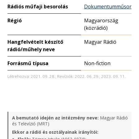
Rádiós műfaji besorolás
Dokumentumműsor
Régió
Magyarország
(közrádió)
Hangfelvételt készítő
Magyar Rádió
rádió/műhely neve
Forrásmű típusa
Non-fiction
Létrehozva: 2021. 09. 28.; Revíziók: 2022. 06. 29.; 2023. 09. 11.
A bemutató idején az intézmény neve:
Magyar Rádió
és Televízió (MRT)
Ekkor a rádió és osztályainak irányítói: