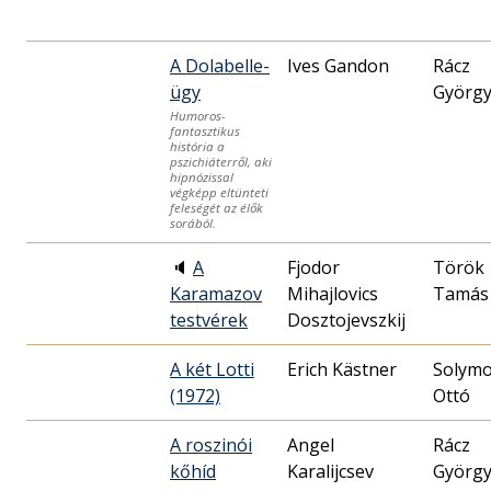
A Dolabelle-
Ives Gandon
Rácz
ügy
Györg
Humoros-
fantasztikus
história a
pszichiáterről, aki
hipnózissal
végképp eltünteti
feleségét az élők
sorából.
🔈
A
Fjodor
Török
Karamazov
Mihajlovics
Tamás
testvérek
Dosztojevszkij
A két Lotti
Erich Kästner
Solymo
(1972)
Ottó
A roszinói
Angel
Rácz
kőhíd
Karalijcsev
Györg