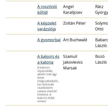
A rosztinói
Angel
Rácz
kőhíd
Karalijcsev
Györg
A képzelet
Zoltán Péter
Solymo
varázslója
Ottó
A gyomorbaj
Art Buchwald
Babarc
László
A balsors és
Szamuil
Bozó
a katona
Jakovlevics
László
Marsak
A balsors
olyasvalaki,
akitől csak úgy
lehet
megszabadulni,
ha rásózzák
ráadásként
valami eladott
holmira. A
balsors több
ember