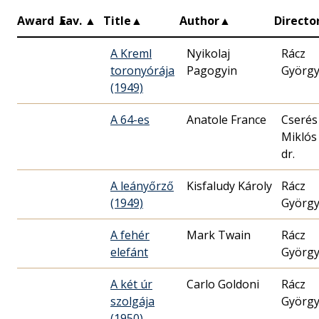
Award
▲
Fav.
▲
Title
▲
Author
▲
Directo
A Kreml
Nyikolaj
Rácz
toronyórája
Pagogyin
Györg
(1949)
A 64-es
Anatole France
Cserés
Miklós
dr.
A leányőrző
Kisfaludy Károly
Rácz
(1949)
Györg
A fehér
Mark Twain
Rácz
elefánt
Györg
A két úr
Carlo Goldoni
Rácz
szolgája
Györg
(1950)