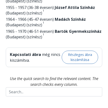
(Budapest) (színész)
1955 - 1957 (36-38 évesen)
József Attila Színház
1
(Budapest) (színész)
1964 - 1966 (45-47 évesen)
Madách Színház
1
(Budapest) (színész)
1965 - 1970 (46-51 évesen)
Bartók Gyermekszínház
1
(Budapest) (színész)
Kapcsolati ábra
még nincs
Részleges ábra
kiszámítása
kiszámítva.
Use the quick search to find the relevant content. The
search checks every column.