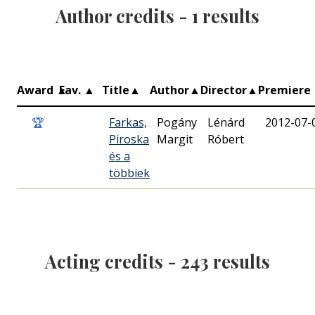
Author credits -
1
results
Award
▲
Fav.
▲
Title
▲
Author
▲
Director
▲
Premiere
🏆
Farkas,
Pogány
Lénárd
2012-07-
Piroska
Margit
Róbert
és a
többiek
Acting credits -
243
results