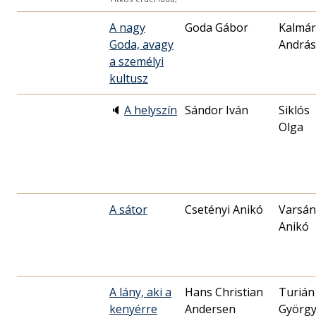
A nagy
Goda Gábor
Kalmár
Goda, avagy
András
a személyi
kultusz
🔈
A helyszín
Sándor Iván
Siklós
Olga
A sátor
Csetényi Anikó
Varsán
Anikó
A lány, aki a
Hans Christian
Turián
kenyérre
Andersen
Györg