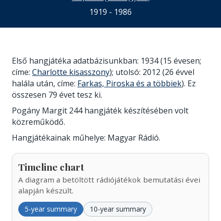
1919 - 1986
Első hangjátéka adatbázisunkban: 1934 (15 évesen;
címe:
Charlotte kisasszony
); utolsó: 2012 (26 évvel
halála után, címe:
Farkas, Piroska és a többiek
). Ez
összesen 79 évet tesz ki.
Pogány Margit 244 hangjáték készítésében volt
közreműködő.
Hangjátékainak műhelye: Magyar Rádió.
Timeline chart
A diagram a betöltött rádiójátékok bemutatási évei
alapján készült.
5-year summary
10-year summary