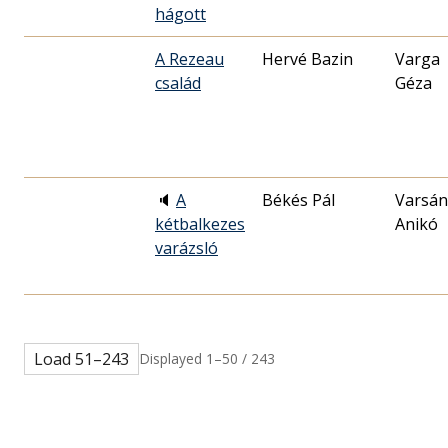
hágott
A Rezeau
Hervé Bazin
Varga
család
Géza
🔈
A
Békés Pál
Varsán
kétbalkezes
Anikó
varázsló
Load 51–243
Displayed 1–50 / 243