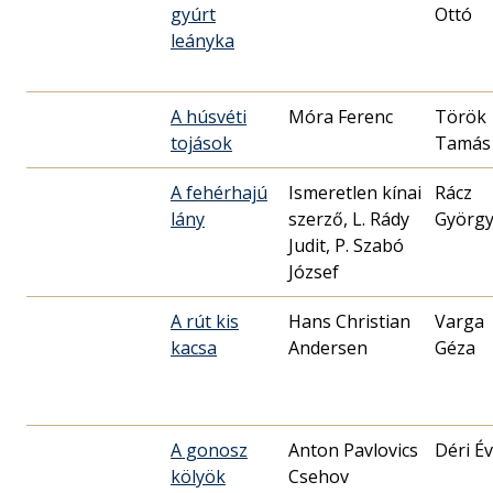
gyúrt
Ottó
leányka
A húsvéti
Móra Ferenc
Török
tojások
Tamás
A fehérhajú
Ismeretlen kínai
Rácz
lány
szerző, L. Rády
Györg
Judit, P. Szabó
József
A rút kis
Hans Christian
Varga
kacsa
Andersen
Géza
A gonosz
Anton Pavlovics
Déri É
kölyök
Csehov