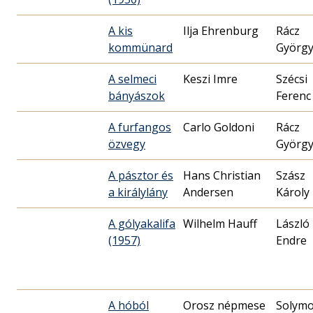
A kis
Ilja Ehrenburg
Rácz
kommünard
Györg
A selmeci
Keszi Imre
Szécsi
bányászok
Ferenc
A furfangos
Carlo Goldoni
Rácz
özvegy
Györg
A pásztor és
Hans Christian
Szász
a királylány
Andersen
Károly
A gólyakalifa
Wilhelm Hauff
László
(1957)
Endre
A hóból
Orosz népmese
Solymo