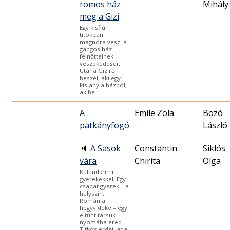
romos ház
Mihály
meg a Gizi
Egy kisfiú
titokban
magnóra veszi a
gangos ház
felnőtteinek
veszekedéseit.
Utána Giziről
beszél, aki egy
kislány a házból,
akibe
A
Emile Zola
Bozó
patkányfogó
László
🔈
A Sasok
Constantin
Siklós
vára
Chirita
Olga
Kalandkrimi
gyerekekkel. Egy
csapat gyerek – a
helyszin:
Románia
hegyvidéke – egy
eltűnt társuk
nyomába ered.
Titkos erdei láda,