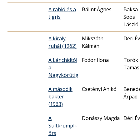
A rabló és a
Bálint Ágnes
Baksa-
tigris
Soós
László
A király
Mikszáth
Déri É
ruhái (1962)
Kálmán
A Lánchídtól
Fodor Ilona
Török
a
Tamás
Nagykörútig
A második
Csetényi Anikó
Bened
bakter
Árpád
(1963)
A
Donászy Magda
Déri É
Sültkrumpli-
őrs