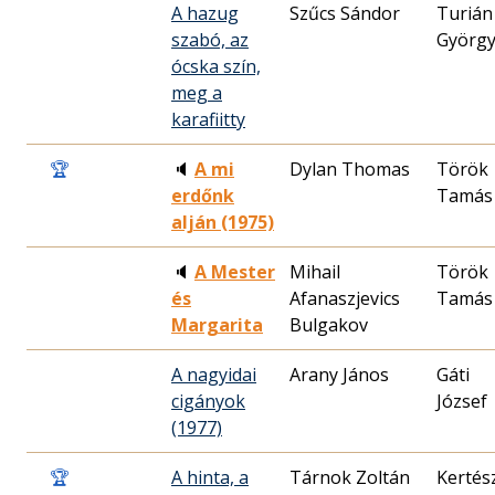
A hazug
Szűcs Sándor
Turián
szabó, az
Györg
ócska szín,
meg a
karafiitty
🏆
🔈
A mi
Dylan Thomas
Török
erdőnk
Tamás
alján (1975)
🔈
A Mester
Mihail
Török
és
Afanaszjevics
Tamás
Margarita
Bulgakov
A nagyidai
Arany János
Gáti
cigányok
József
(1977)
🏆
A hinta, a
Tárnok Zoltán
Kertés