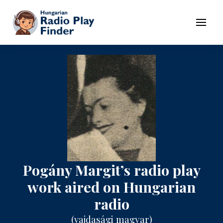
To navigation
To contents
Menu
Pogány Margit’s radio play
work aired on Hungarian
radio
(
vajdasági magyar
)