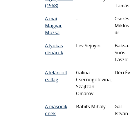
(1968)
Tamás
A mai
-
Cserés
Magyar
Miklós
Múzsa
dr.
A lyukas
Lev Sejnyin
Baksa-
dénárok
Soós
László
A leláncolt
Galina
Déri É
csillag
Csernogolovina,
Szajtzan
Omarov
A második
Babits Mihály
Gál
ének
István