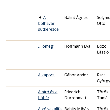
🔈
A
Bálint Ágnes
Solymo
bolhavári
Ottó
sütkérezde
„Tömeg”
Hoffmann Éva
Bozó
László
A kapocs
Gábor Andor
Rácz
Györg
A bíró és a
Friedrich
Török
hóhér
Dürrenmatt
Tamás
A gólyakalifa
Babits Mihály
Török