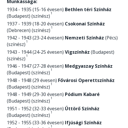
Munkássága:
1934 - 1935 (15-16 évesen)
Bethlen téri Színház
1
(Budapest) (színész)
1937 - 1939 (18-20 évesen)
Csokonai Színház
1
(Debrecen) (színész)
1942 - 1943 (23-24 évesen)
Nemzeti Színház
(Pécs)
1
(színész)
1943 - 1944 (24-25 évesen)
Vígszínház
(Budapest)
1
(színész)
1946 - 1947 (27-28 évesen)
Medgyaszay Színház
1
(Budapest) (színész)
1948 - 1948 (29 évesen)
Fővárosi Operettszínház
1
(Budapest) (színész)
1948 - 1949 (29-30 évesen)
Pódium Kabaré
1
(Budapest) (színész)
1951 - 1952 (32-33 évesen)
Úttörő Színház
1
(Budapest) (színész)
1952 - 1955 (33-36 évesen)
Ifjúsági Színház
1