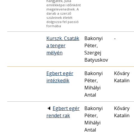
hangjáték, Júlia
emlékképei időnként
megelevenednek. A
darab a szerző
szüleinek életét
dolgozza fel passió
formába
Kurszk. Csaták
Bakonyi
-
a tenger
Péter,
mélyén
Szergej
Batyuskov
Egbert egér
Bakonyi
Kőváry
intézkedik
Péter,
Katalin
Mihályi
Antal
🔈
Egbert egér
Bakonyi
Kőváry
rendet rak
Péter,
Katalin
Mihályi
Antal