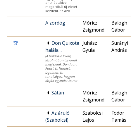
ahol és akivel
megpróbál új életet
kezdeni. Ez azo
A zördög
Móricz
Balogh
Zsigmond
Gábor
🏆
🔈
Don Quixote
Juhász
Surányi
halála…
Gyula
András
(A haldokló lovag
lázálmában ágyánál
megjelenik Don Juan,
Faust és Hamlet.
Izgalmas és
tanulságos, hogyan
látják egymást és mit
🔈
Sátán
Móricz
Balogh
Zsigmond
Gábor
🔈
Az áruló
Szabolcsi
Fodor
(Szabolcsi)
Lajos
Tamás