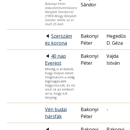
Sándor
Bakonyi Péter
dokumentumműsora
Kányádi Sándorral
(1993) Ahogy Kányádi
Sándor átélte az el­
múlt 25 évet.
🔈
Szerszám
Bakonyi
Hegedűs
és korona
Péter
D. Géza
🔈
40 nap
Bakonyi
Vajda
Everest
Péter
István
Mindig is érdekelt,
hogy milyen lehet
megmászni a világ
legmagasabb
hegycsúcsát, és mi
viszi rá az embert
arra, hogy ezt
tényleg
Vén budai
Bakonyi
-
hársfák
Péter
🔈
Bakonyi
Bakonyi