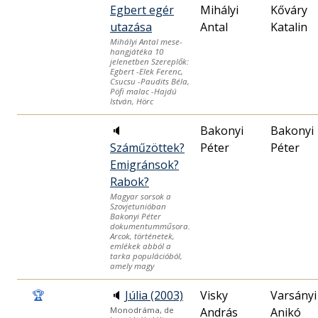
Egbert egér
Mihályi
Kőváry
utazása
Antal
Katalin
Mihályi Antal mese-
hangjátéka 10
jelenetben Szereplők:
Egbert -Elek Ferenc,
Csucsu -Paudits Béla,
Pöfi malac -Hajdú
István, Hörc
🔈
Bakonyi
Bakonyi
Száműzöttek?
Péter
Péter
Emigránsok?
Rabok?
Magyar sorsok a
Szovjetunióban
Bakonyi Péter
dokumentumműsora.
Arcok, történetek,
emlékek abból a
tarka populációból,
amely magy
🏆
🔈
Júlia (2003)
Visky
Varsányi
András
Anikó
Monodráma, de