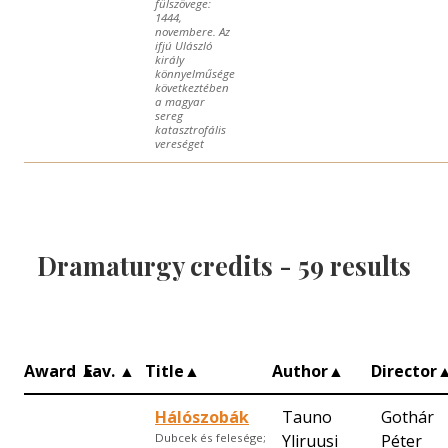
fülszövege:
1444,
novembere. Az
ifjú Ulászló
király
könnyelműsége
következtében
a magyar
sereg
katasztrofális
vereséget
Dramaturgy credits -
59
results
Award
▲
Fav.
▲
Title
▲
Author
▲
Director
Hálószobák
Tauno
Gothár
Yliruusi
Péter
Dubcek és felesége;