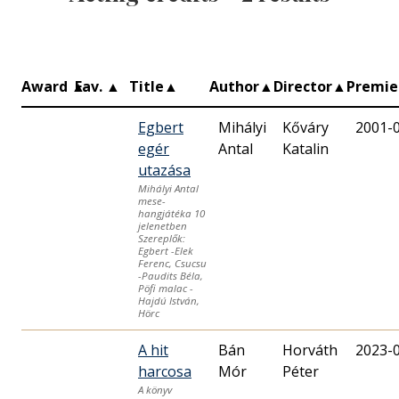
Award
▲
Fav.
▲
Title
▲
Author
▲
Director
▲
Premi
Egbert
Mihályi
Kőváry
2001-
egér
Antal
Katalin
utazása
Mihályi Antal
mese-
hangjátéka 10
jelenetben
Szereplők:
Egbert -Elek
Ferenc, Csucsu
-Paudits Béla,
Pöfi malac -
Hajdú István,
Hörc
A hit
Bán
Horváth
2023-
harcosa
Mór
Péter
A könyv