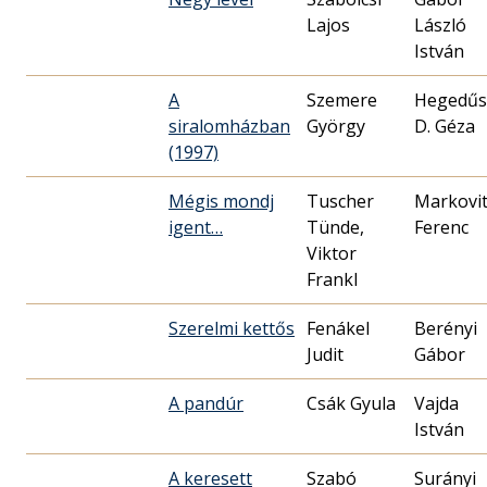
Lajos
László
István
A
Szemere
Hegedűs
siralomházban
György
D. Géza
(1997)
Mégis mondj
Tuscher
Markovi
igent…
Tünde,
Ferenc
Viktor
Frankl
Szerelmi kettős
Fenákel
Berényi
Judit
Gábor
A pandúr
Csák Gyula
Vajda
István
A keresett
Szabó
Surányi