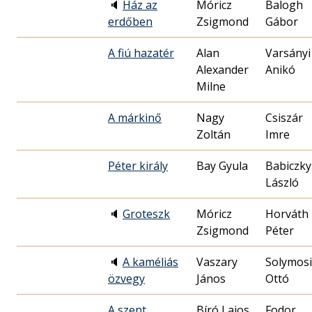
🔈
Ház az
Móricz
Balogh
erdőben
Zsigmond
Gábor
A fiú hazatér
Alan
Varsányi
Alexander
Anikó
Milne
A márkinő
Nagy
Csiszár
Zoltán
Imre
Péter király
Bay Gyula
Babiczky
László
🔈
Groteszk
Móricz
Horváth
Zsigmond
Péter
🔈
A kaméliás
Vaszary
Solymosi
özvegy
János
Ottó
A szent
Bíró Lajos
Fodor