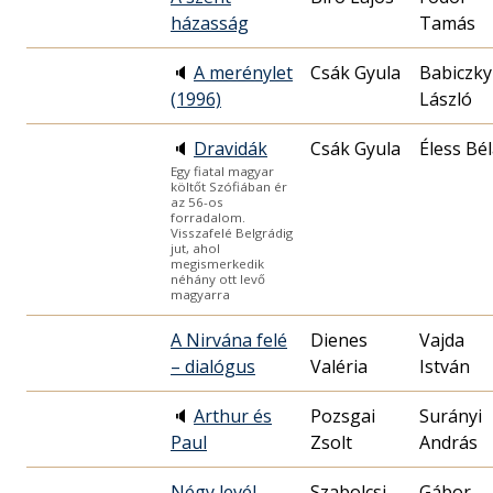
házasság
Tamás
🔈
A merénylet
Csák Gyula
Babiczky
(1996)
László
🔈
Dravidák
Csák Gyula
Éless Bé
Egy fiatal magyar
költőt Szófiában ér
az 56-os
forradalom.
Visszafelé Belgrádig
jut, ahol
megismerkedik
néhány ott levő
magyarra
A Nirvána felé
Dienes
Vajda
– dialógus
Valéria
István
🔈
Arthur és
Pozsgai
Surányi
Paul
Zsolt
András
Négy levél
Szabolcsi
Gábor