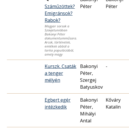
Száműzöttek?
Péter
Péter
Emigránsok?
Rabok?
Magyar sorsok a
Szovjetunióban
Bakonyi Péter
dokumentumműsora.
Arcok, történetek,
emlékek abból a
tarka populációból,
amely magy
Kurszk. Csaták
Bakonyi
-
a tenger
Péter,
mélyén
Szergej
Batyuskov
Egbert egér
Bakonyi
Kőváry
intézkedik
Péter,
Katalin
Mihályi
Antal