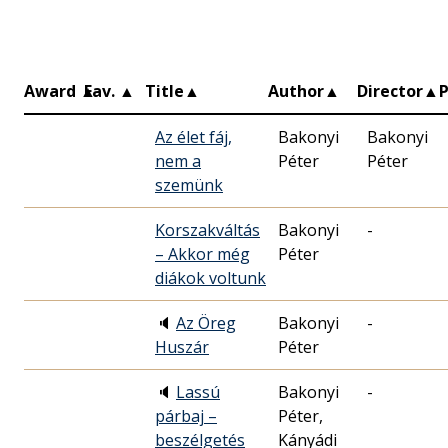
Award
▲
Fav.
▲
Title
▲
Author
▲
Director
▲
Az élet fáj,
Bakonyi
Bakonyi
nem a
Péter
Péter
szemünk
Korszakváltás
Bakonyi
-
– Akkor még
Péter
diákok voltunk
🔈
Az Öreg
Bakonyi
-
Huszár
Péter
🔈
Lassú
Bakonyi
-
párbaj –
Péter,
beszélgetés
Kányádi