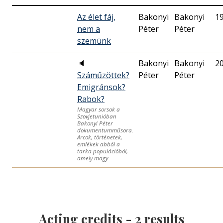
Az élet fáj,
Bakonyi
Bakonyi
1
nem a
Péter
Péter
szemünk
🔈
Bakonyi
Bakonyi
2
Száműzöttek?
Péter
Péter
Emigránsok?
Rabok?
Magyar sorsok a
Szovjetunióban
Bakonyi Péter
dokumentumműsora.
Arcok, történetek,
emlékek abból a
tarka populációból,
amely magy
Acting credits -
2
results