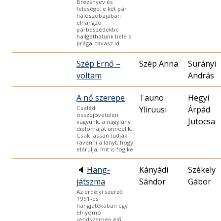
Brezsnyev és
felesége: e két pár
hálószobájában
elhangzó
párbeszédekbe
hallgathatunk bele a
prágai tavasz id
Szép Ernő –
Szép Anna
Surányi
voltam
András
A nő szerepe
Tauno
Hegyi
Yliruusi
Árpád
Családi
összejövetelen
Jutocsa
vagyunk, a nagylány
diplomáját ünneplik.
Csak lassan tudják
rávenni a lányt, hogy
elárulja, mit is fog ke
🔈
Hang-
Kányádi
Székely
játszma
Sándor
Gábor
Az erdélyi szerző
1991-es
hangjátékában egy
elnyomó
rendszerben élő