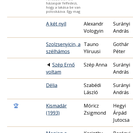
házaspár felfedezi,
hogy a lakása be van
poloskázva. Egy mag
A két nyíl
Alexandr
Surányi
Vologyin
András
Szolzsenyicin, a
Tauno
Gothár
szélhámos
Yliruusi
Péter
🔈
Szép Ernő
Szép Anna
Surányi
voltam
András
Délia
Szabédi
Surányi
László
András
🏆
Kismadár
Móricz
Hegyi
(1993)
Zsigmond
Árpád
Jutocsa