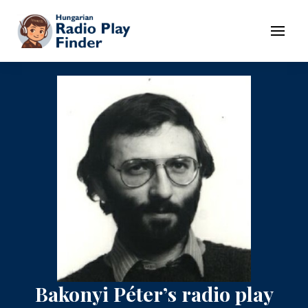
To navigation
To contents
Menu
Bakonyi Péter’s radio play