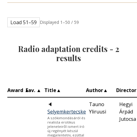
Load 51–59
Displayed 1–50 / 59
Radio adaptation credits -
2
results
Award
▲
Fav.
▲
Title
▲
Author
▲
Director
🔈
Tauno
Hegyi
Selyemkertecske
Yliruusi
Árpád
Jutocsa
A szókimondásáról és
realista erotikus
jeleneteiről ismert író
új regényét készül
megjelentetni, ezúttal