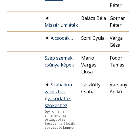
Péter
🔈
Balázs Béla
Gothár
Miszériumjáték
Péter
🔈
A csodák…
Színi Gyula
Varga
Géza
Szép szemek,
Mario
Fodor
csúnya képek
Vargas
Tamás
Llosa
🔈
Szabadon
Lászlóffy
Varsányi
választott
Csaba
Anikó
gyakorlatok
szökéshez
Egy romániai
elmenekül az
országból és
Bécsben találkozik
egy gazdag lánnyal,