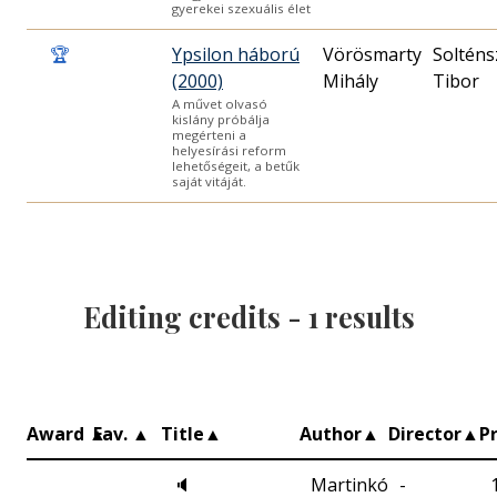
gyerekei szexuális élet
🏆
Ypsilon háború
Vörösmarty
Solténs
(2000)
Mihály
Tibor
A művet olvasó
kislány próbálja
megérteni a
helyesírási reform
lehetőségeit, a betűk
saját vitáját.
Editing credits -
1
results
Award
▲
Fav.
▲
Title
▲
Author
▲
Director
▲
P
🔈
Martinkó
-