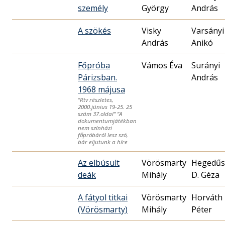
személy
György
András
A szökés
Visky
Varsányi
András
Anikó
Főpróba
Vámos Éva
Surányi
Párizsban.
András
1968 májusa
”Rtv részletes,
2000.június 19-25. 25
szám 37.oldal” ”A
dokumentumjátékban
nem színházi
főpróbáról lesz szó,
bár eljutunk a híre
Az elbúsult
Vörösmarty
Hegedűs
deák
Mihály
D. Géza
A fátyol titkai
Vörösmarty
Horváth
(Vörösmarty)
Mihály
Péter