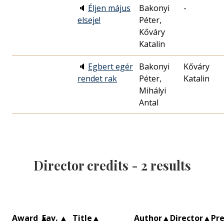
🔈
Éljen május
Bakonyi
-
elseje!
Péter,
Kőváry
Katalin
🔈
Egbert egér
Bakonyi
Kőváry
rendet rak
Péter,
Katalin
Mihályi
Antal
Director credits -
2
results
Award
▲
Fav.
▲
Title
▲
Author
▲
Director
▲
Pr