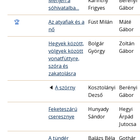
Menjen a
Karinthy
Berényi
sóhivatalba…
Frigyes
Gábor
🏆
Az atyafiak és a
Füst Milán
Máté
nő
Gábor
Hegyek között,
Bolgár
Zoltán
völgyek között
György
Gábor
vonatfüttyre,
szóra és
zakatolásra
🔈
A szörny
Kosztolányi
Berényi
Dezső
Gábor
Feketeszárú
Hunyady
Hegyi
cseresznye
Sándor
Árpád
Jutocsa
A tündér
Balázs Béla
Gothár