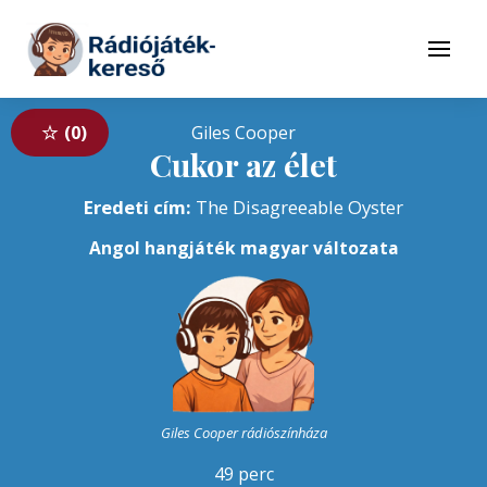
Tovább a navigációhoz
Tovább a tartalomhoz
Menü
0
Giles Cooper
Cukor az élet
Eredeti cím:
The Disagreeable Oyster
Angol hangjáték magyar változata
Giles Cooper rádiószínháza
49 perc