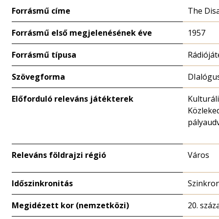
Forrásmű címe
The Dis
Forrásmű első megjelenésének éve
1957
Forrásmű típusa
Rádióját
Szövegforma
DIalógu
Előforduló releváns játékterek
Kulturál
Közleked
pályaudv
Releváns földrajzi régió
Város
Időszinkronitás
Szinkro
Megidézett kor (nemzetközi)
20. száz