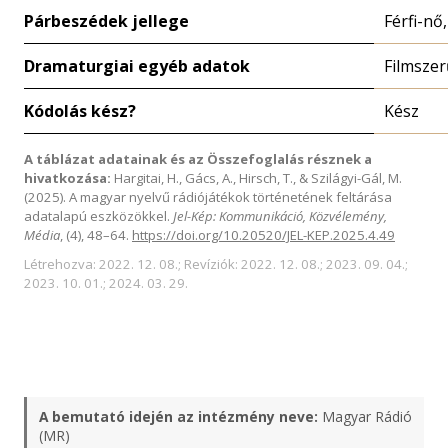
Párbeszédek jellege
Férfi-nő
Dramaturgiai egyéb adatok
Filmszer
Kódolás kész?
Kész
A táblázat adatainak és az Összefoglalás résznek a
hivatkozása:
Hargitai, H., Gács, A., Hirsch, T., & Szilágyi-Gál, M.
(2025). A magyar nyelvű rádiójátékok történetének feltárása
adatalapú eszközökkel.
Jel-Kép: Kommunikáció, Közvélemény,
Média
, (4), 48–64.
https://doi.org/10.20520/JEL-KEP.2025.4.49
Létrehozva: 2022. 12. 08.; Revíziók: 2022. 12. 08.; 2023. 09. 04.;
2023. 10. 01.; 2024. 03. 29.
A bemutató idején az intézmény neve:
Magyar Rádió
(MR)