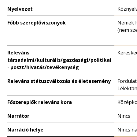
Nyelvezet
Köznyel
Főbb szereplőviszonyok
Nemek h
(nem sze
Releváns
Keresked
társadalmi/kulturális/gazdasági/politikai
- poszt/hivatás/tevékenység
Releváns státuszváltozás és életesemény
Fordulat
Lélekta
Főszereplők releváns kora
Középk
Narrátor
Nincs
Narráció helye
Nincs na