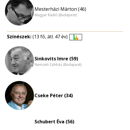
Mesterházi Márton (46)
Magyar Rádió (Budapest)
Színészek:
(13 fő, átl. 47 év)
Életkori
eloszlás
nagyítása
Sinkovits Imre (59)
Nemzeti Színház (Budapest)
Cseke Péter (34)
Schubert Éva (56)