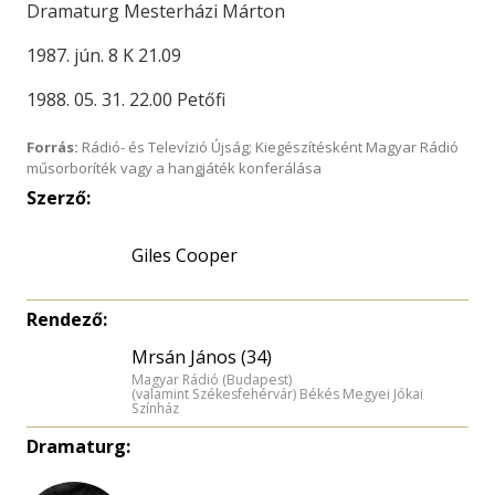
Dramaturg Mesterházi Márton
1987. jún. 8 K 21.09
1988. 05. 31. 22.00 Petőfi
Forrás:
Rádió- és Televízió Újság; Kiegészítésként Magyar Rádió
műsorboríték vagy a hangjáték konferálása
Szerző:
Giles Cooper
Rendező:
Mrsán János (34)
Magyar Rádió (Budapest)
(valamint Székesfehérvár) Békés Megyei Jókai
Színház
Dramaturg: