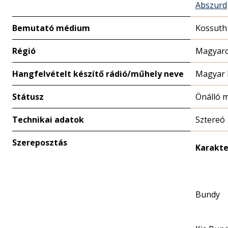
Abszurd
Bemutató médium
Kossuth
Régió
Magyaro
Hangfelvételt készítő rádió/műhely neve
Magyar 
Státusz
Önálló 
Technikai adatok
Sztereó
Szereposztás
Karakte
Bundy