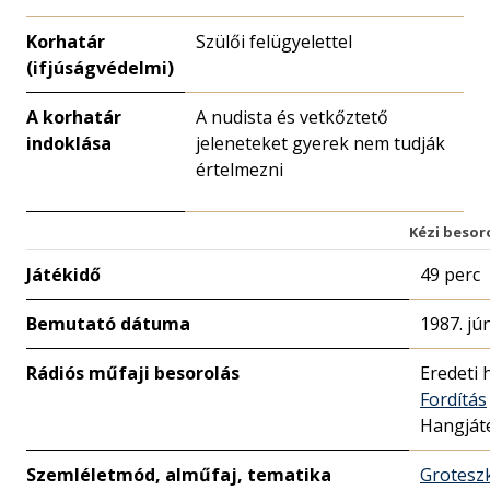
Korhatár
Szülői felügyelettel
(ifjúságvédelmi)
A korhatár
A nudista és vetkőztető
indoklása
jeleneteket gyerek nem tudják
értelmezni
Kézi besor
Játékidő
49 perc
Bemutató dátuma
1987. jú
Rádiós műfaji besorolás
Eredeti 
Fordítás
Hangját
Szemléletmód, alműfaj, tematika
Grotesz