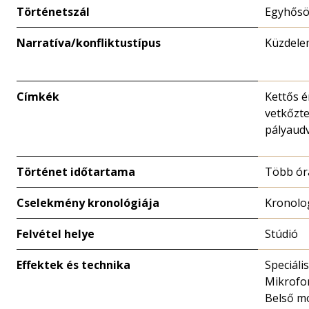
Történetszál
Egyhősö
Narratíva/konfliktustípus
Küzdelem
Címkék
Kettős é
vetkőzte
pályaud
Történet időtartama
Több ór
Cselekmény kronológiája
Kronolo
Felvétel helye
Stúdió
Effektek és technika
Speciális
Mikrofo
Belső m