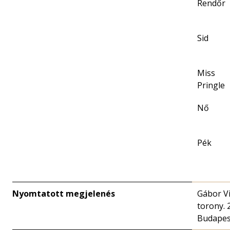
Rendőr
Sid
Miss
Pringle
Nő
Pék
Nyomtatott megjelenés
Gábor Vi
torony. 
Budapes