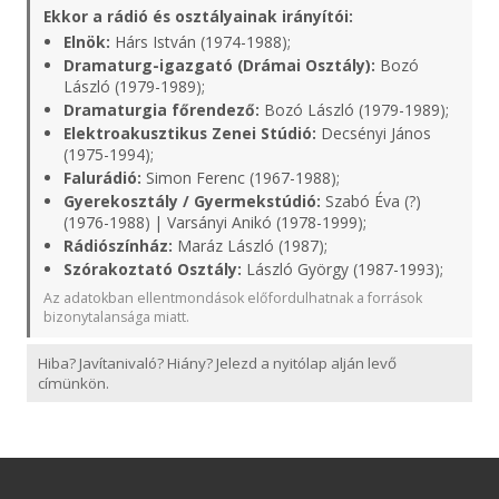
Ekkor a rádió és osztályainak irányítói:
Elnök:
Hárs István (1974-1988);
Dramaturg-igazgató (Drámai Osztály):
Bozó
László (1979-1989);
Dramaturgia főrendező:
Bozó László (1979-1989);
Elektroakusztikus Zenei Stúdió:
Decsényi János
(1975-1994);
Falurádió:
Simon Ferenc (1967-1988);
Gyerekosztály / Gyermekstúdió:
Szabó Éva (?)
(1976-1988) | Varsányi Anikó (1978-1999);
Rádiószínház:
Maráz László (1987);
Szórakoztató Osztály:
László György (1987-1993);
Az adatokban ellentmondások előfordulhatnak a források
bizonytalansága miatt.
Hiba? Javítanivaló? Hiány? Jelezd a nyitólap alján levő
címünkön.