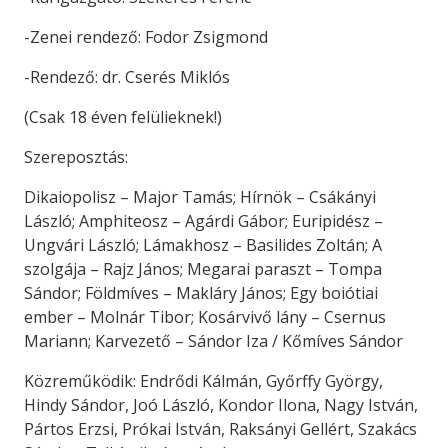
-Zenei rendező: Fodor Zsigmond
-Rendező: dr. Cserés Miklós
(Csak 18 éven felülieknek!)
Szereposztás:
Dikaiopolisz – Major Tamás; Hírnök – Csákányi
László; Amphiteosz – Agárdi Gábor; Euripidész –
Ungvári László; Lámakhosz – Basilides Zoltán; A
szolgája – Rajz János; Megarai paraszt – Tompa
Sándor; Földmíves – Makláry János; Egy boiótiai
ember – Molnár Tibor; Kosárvivő lány – Csernus
Mariann; Karvezető – Sándor Iza / Kőmíves Sándor
Közreműködik: Endrődi Kálmán, Győrffy György,
Hindy Sándor, Joó László, Kondor Ilona, Nagy István,
Pártos Erzsi, Prókai István, Raksányi Gellért, Szakács