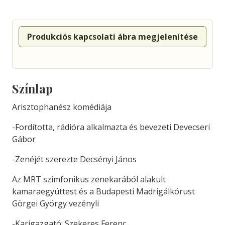
Produkciós kapcsolati ábra megjelenítése
Színlap
Arisztophanész komédiája
-Fordította, rádióra alkalmazta és bevezeti Devecseri
Gábor
-Zenéjét szerezte Decsényi János
Az MRT szimfonikus zenekarából alakult
kamaraegyüttest és a Budapesti Madrigálkórust
Görgei György vezényli
-Karigazgató: Szekeres Ferenc