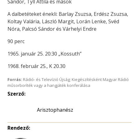
Sándor, Tyll Attila és mások
A dalbetéteket énekli: Barlay Zsuzsa, Erdész Zsuzsa,
Koltay Valária, László Margit, Lorán Lenke, Svéd
Nóra, Palcsó Sándor és Várhelyi Endre
90 perc
1965. január 25. 20:30 „Kossuth”
1968. február 25., K 20.30
Forrás:
Rádió- és Televízió Újság; Kiegészítésként Magyar Rádió
műsorboríték vagy a hangjáték konferálása
Szerző:
Rendező: