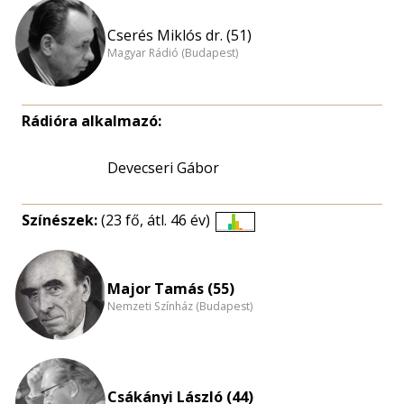
Cserés Miklós dr. (51)
Magyar Rádió (Budapest)
Rádióra alkalmazó:
Devecseri Gábor
Színészek:
(23 fő, átl. 46 év)
Életkori
eloszlás
nagyítása
Major Tamás (55)
Nemzeti Színház (Budapest)
Csákányi László (44)