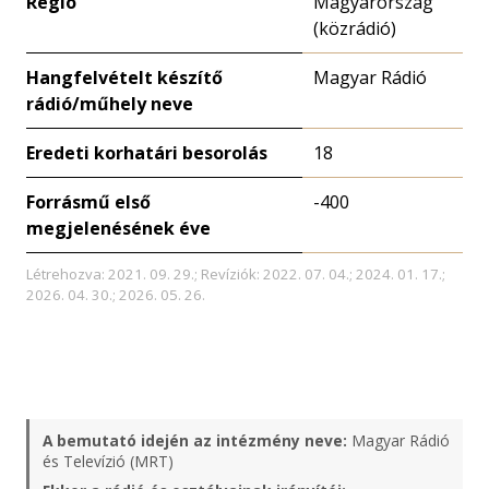
Régió
Magyarország
(közrádió)
Hangfelvételt készítő
Magyar Rádió
rádió/műhely neve
Eredeti korhatári besorolás
18
Forrásmű első
-400
megjelenésének éve
Létrehozva: 2021. 09. 29.; Revíziók: 2022. 07. 04.; 2024. 01. 17.;
2026. 04. 30.; 2026. 05. 26.
A bemutató idején az intézmény neve:
Magyar Rádió
és Televízió (MRT)