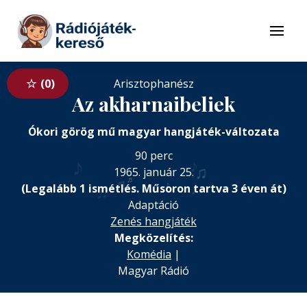
Tovább a navigációhoz
Tovább a tartalomhoz
Menü
0
Az akharnaibeliek
Ókori görög mű magyar hangjáték-változata
♪
90 perc
♪
♫
1965. január 25.
♬
♬
♪
♩
♫
(Legalább 1 ismétlés. Műsoron tartva 3 éven át)
Adaptáció
Zenés hangjáték
Megközelítés:
Komédia
|
Magyar Rádió