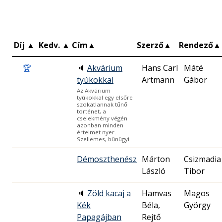
Díj
▲
Kedv.
▲
Cím
▲
Szerző
▲
Rendező
▲
🏆
🔈
Akvárium
Hans Carl
Máté
tyúkokkal
Artmann
Gábor
Az Akvárium
tyúkokkal egy elsőre
szokatlannak tűnő
történet, a
cselekmény végén
azonban minden
értelmet nyer.
Szellemes, bűnügyi
Démoszthenész
Márton
Csizmadia
László
Tibor
🔈
Zöld kacaj a
Hamvas
Magos
Kék
Béla,
György
Papagájban
Rejtő