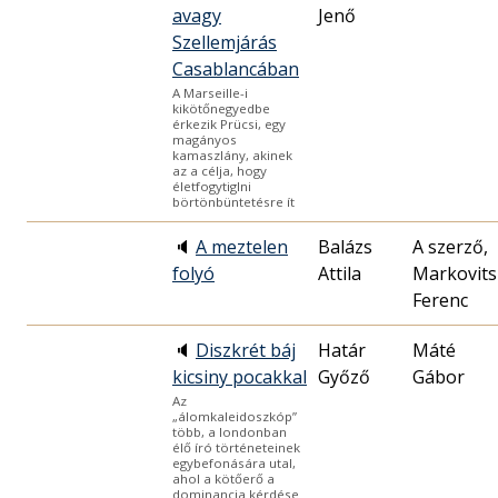
avagy
Jenő
Szellemjárás
Casablancában
A Marseille-i
kikötőnegyedbe
érkezik Prücsi, egy
magányos
kamaszlány, akinek
az a célja, hogy
életfogytiglni
börtönbüntetésre ít
🔈
A meztelen
Balázs
A szerző,
folyó
Attila
Markovits
Ferenc
🔈
Diszkrét báj
Határ
Máté
kicsiny pocakkal
Győző
Gábor
Az
„álomkaleidoszkóp”
több, a londonban
élő író történeteinek
egybefonására utal,
ahol a kötőerő a
dominancia kérdése