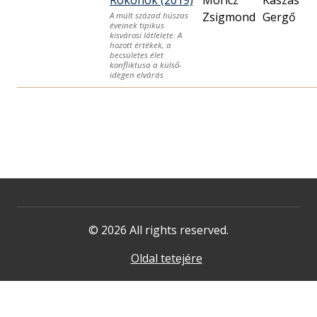
Rokonok (2019)
Móricz
Kaszás
Zsigmond
Gergő
A múlt század húszas
éveinek tipikus
kisvárosi látlelete. A
hozott értékek, a
becsületes élet
konfliktusa a külső-
idegen elvárás
© 2026 All rights reserved.
Oldal tetejére