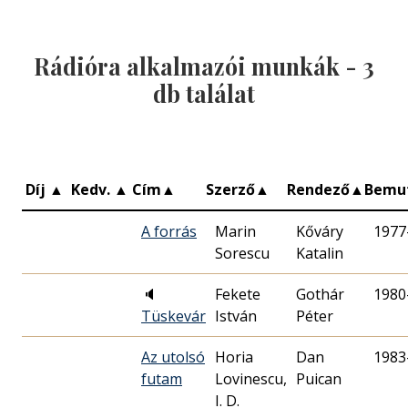
Rádióra alkalmazói munkák -
3
db találat
Díj
▲
Kedv.
▲
Cím
▲
Szerző
▲
Rendező
▲
Bemu
A forrás
Marin
Kőváry
1977
Sorescu
Katalin
🔈
Fekete
Gothár
1980
Tüskevár
István
Péter
Az utolsó
Horia
Dan
1983
futam
Lovinescu,
Puican
I. D.