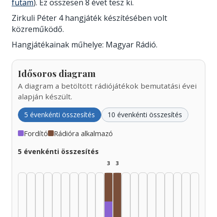
futam
). Ez összesen 8 évet tesz ki.
Zirkuli Péter 4 hangjáték készítésében volt
közreműködő.
Hangjátékainak műhelye: Magyar Rádió.
Idősoros diagram
A diagram a betöltött rádiójátékok bemutatási évei
alapján készült.
5 évenkénti összesítés
10 évenkénti összesítés
Fordító
Rádióra alkalmazó
5 évenkénti összesítés
3
3
Rádióra alkalmazó, 1975–1979
Rádióra alkalmazó, 1980–19