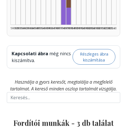
Fordító, 1975–1979: 2
Fordító, 1980–1984: 1
1925–1929
1930–1934
1935–1939
1940–1944
1945–1949
1950–1954
1955–1959
1960–1964
1965–1969
1970–1974
1975–1979
1980–1984
1985–1989
1990–1994
1995–1999
2000–2004
2005–2009
2010–2014
2015–2019
2020–2024
2025–2026
Kapcsolati ábra
még nincs
Részleges ábra
kiszámítása
kiszámítva.
Használja a gyors keresőt, megtalálja a megfelelő
tartalmat. A kereső minden oszlop tartalmát vizsgálja.
Fordítói munkák -
3
db találat