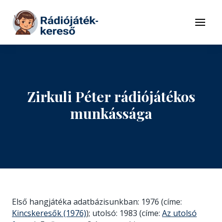
Tovább a navigációhoz
Tovább a tartalomhoz
Menü
Zirkuli Péter rádiójátékos
munkássága
Első hangjátéka adatbázisunkban: 1976 (címe:
Kincskeresők (1976)
); utolsó: 1983 (címe:
Az utolsó