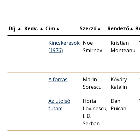
Díj
▲
Kedv.
▲
Cím
▲
Szerző
▲
Rendező
▲
B
Kincskeresők
Noe
Kristian
(1976)
Smirnov
Monteanu
A forrás
Marin
Kőváry
Sorescu
Katalin
Az utolsó
Horia
Dan
futam
Lovinescu,
Puican
I. D.
Serban